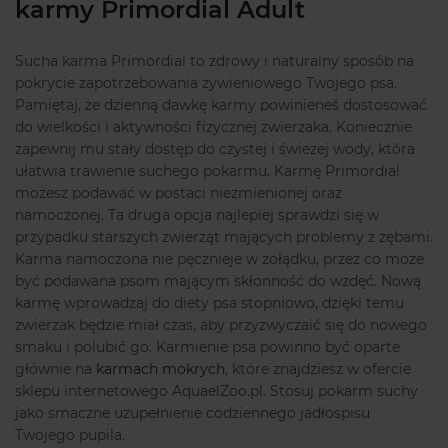
karmy Primordial Adult
Sucha karma Primordial to zdrowy i naturalny sposób na
pokrycie zapotrzebowania żywieniowego Twojego psa.
Pamiętaj, że dzienną dawkę karmy powinieneś dostosować
do wielkości i aktywności fizycznej zwierzaka. Koniecznie
zapewnij mu stały dostęp do czystej i świeżej wody, która
ułatwia trawienie suchego pokarmu. Karmę Primordial
możesz podawać w postaci niezmienionej oraz
namoczonej. Ta druga opcja najlepiej sprawdzi się w
przypadku starszych zwierząt mających problemy z zębami.
Karma namoczona nie pęcznieje w żołądku, przez co może
być podawana psom mającym skłonność do wzdęć. Nową
karmę wprowadzaj do diety psa stopniowo, dzięki temu
zwierzak będzie miał czas, aby przyzwyczaić się do nowego
smaku i polubić go. Karmienie psa powinno być oparte
głównie na
karmach mokrych
, które znajdziesz w ofercie
sklepu internetowego AquaelZoo.pl. Stosuj pokarm suchy
jako smaczne uzupełnienie codziennego jadłospisu
Twojego pupila.