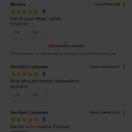
Monika
zweryfikowano
5
Pies je ją już długo i ją lubi.
5/19/2026
0
0
Komentarz sklepu
Dziękujemy za docenienie naszej pracy! Cieszymy się,
że zakupy w naszym sklepie były dla Ciebie udane.
Zapraszamy ponownie!
Verified Customer
Opinia zewnętrzna
5
Moja Akita jest bardzo zadowolona
8/23/2024
0
0
Verified Customer
Opinia zewnętrzna
5
Bardzo
dobra
karma. Polecam