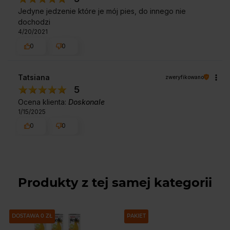
Jedyne jedzenie które je mój pies, do innego nie
dochodzi
4/20/2021
0
0
Tatsiana
zweryfikowano
5
Ocena klienta:
Doskonale
1/15/2025
0
0
Produkty z tej samej kategorii
PAKIET
DOSTAWA 0 ZŁ
PAKIET