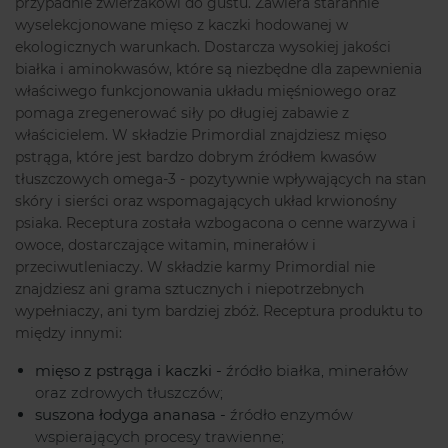
przypadnie zwierzakowi do gustu. Zawiera starannie
wyselekcjonowane mięso z kaczki hodowanej w
ekologicznych warunkach. Dostarcza wysokiej jakości
białka i aminokwasów, które są niezbędne dla zapewnienia
właściwego funkcjonowania układu mięśniowego oraz
pomaga zregenerować siły po długiej zabawie z
właścicielem. W składzie Primordial znajdziesz mięso
pstrąga, które jest bardzo dobrym źródłem kwasów
tłuszczowych omega-3 - pozytywnie wpływających na stan
skóry i sierści oraz wspomagających układ krwionośny
psiaka. Receptura została wzbogacona o cenne warzywa i
owoce, dostarczające witamin, minerałów i
przeciwutleniaczy. W składzie karmy Primordial nie
znajdziesz ani grama sztucznych i niepotrzebnych
wypełniaczy, ani tym bardziej zbóż. Receptura produktu to
między innymi:
mięso z pstrąga i kaczki -
źródło białka, minerałów
oraz zdrowych tłuszczów;
suszona łodyga ananasa -
źródło enzymów
wspierających procesy trawienne;