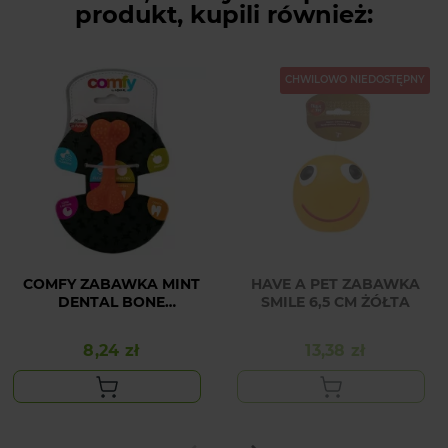
produkt, kupili również:
CHWILOWO NIEDOSTĘPNY
COMFY ZABAWKA MINT
HAVE A PET ZABAWKA
DENTAL BONE
SMILE 6,5 CM ŻÓŁTA
POMARAŃCZOWA 8.5 cm
8,24 zł
13,38 zł
Cena
Cena