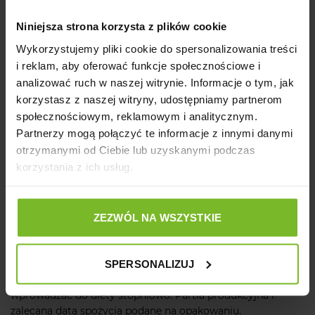
mg, E8 selenit sodu 0,35 mg
Niniejsza strona korzysta z plików cookie
Składniki analityczne
Wykorzystujemy pliki cookie do spersonalizowania treści
wilgotność 8% białko surowe 30%, oleje i tłuszcze surowe
i reklam, aby oferować funkcje społecznościowe i
19%, popiół surowy 8,4%, włókno surowe 2,4%
analizować ruch w naszej witrynie. Informacje o tym, jak
korzystasz z naszej witryny, udostępniamy partnerom
Zalecenia żywieniowe
społecznościowym, reklamowym i analitycznym.
Partnerzy mogą połączyć te informacje z innymi danymi
Dawka dzienna ma charakter orientacyjny. Może zmieniać
otrzymanymi od Ciebie lub uzyskanymi podczas
się w zależności od aktywności fizycznej i potrzeb
korzystania z ich usług.
dietetycznych zwierzęcia.
Instrukcje użycia
ZEZWÓL NA WSZYSTKIE
Przechowywać w chłodnym i suchym miejscu. Może być
podawana w stanie, w jakim się znajduje, lub po zwilżeniu.
SPERSONALIZUJ
Zapewnić zwierzęciu stały dostęp do świeżej wody. Najlepiej
zużyć przed końcem zalecanej daty spożycia. Nowy produkt
wprowadzać do diety stopniowo. Partia produkcyjna i
zalecana data spożycia podane na opakowaniu.