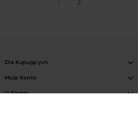
Dla Kupujących
Moje Konto
O Firmie
Opinie o firmie