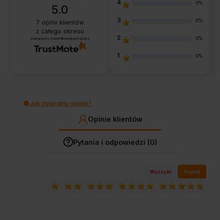
4
0%
5.0
3
0%
7
opinii klientów
z całego okresu
2
0%
zebranych i zweryfikowanych przez
1
0%
Jak zbieramy opinie?
Opinie klientów
Pytania i odpowiedzi (0)
Wyczyść
Szukaj