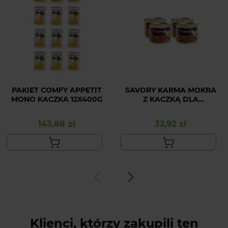
PAKIET COMFY APPETIT
SAVORY KARMA MOKRA
MONO KACZKA 12X400G
Z KACZKĄ DLA
WYBREDNYCH PSÓW
WSZYSTKICH RAS 4x200
143,88 zł
32,92 zł
Cena
Cena
G
Klienci, którzy zakupili ten