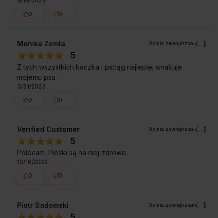
9/18/2023
0
0
Monika Zemła
Opinia zewnętrzna
5
Z tych wszystkich kaczka i pstrąg najlepiej smakuje
mojemu psu.
3/31/2023
0
0
Verified Customer
Opinia zewnętrzna
5
Polecam. Pieski są na niej zdrowe.
10/16/2022
0
0
Piotr Sadomski
Opinia zewnętrzna
5