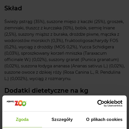
Skład
Świeży pstrąg (35%), suszone mięso z kaczki (25%), groszek,
ziemniaki, tłuszcz z kurczaka (10%), bobik, siemię lniane
(2,5%), suszony miąższ z buraka, drożdże piwne, mączka z
wodorostów morskich (0,3%), fruktooligosacharydy FOS
(0,2%), wyciąg z drożdży (MOS 0,2%), Yucca Schidigera
(0,03%), sproszkowany korzeń mniszka (Taraxacum
officinale W.) (0,02%), suszony granat (Punica granatum)
(0,02%), suszona łodyga ananasa (Ananas sativus L.) (0,02%),
suszone owoce z dzikiej róży (Rosa Canina L., R. Pendulina
L.) (0,002%), wyciąg z rozmarynu.
Dodatki dietetyczne na kg
3a672a witamina A 21000 j.m., witamina D3 1400 j.m., 3a700
witamina E 180 mg, E4 siarczan miedzi pięciowodny 59 mg,
E1 węglan żelaza 62 mg, E5 tlenek manganu 77 mg, E6
Zgoda
Szczegóły
O plikach cookies
siarczan cynku jednowodny 186 mg, E2 jodek potasu 4,85