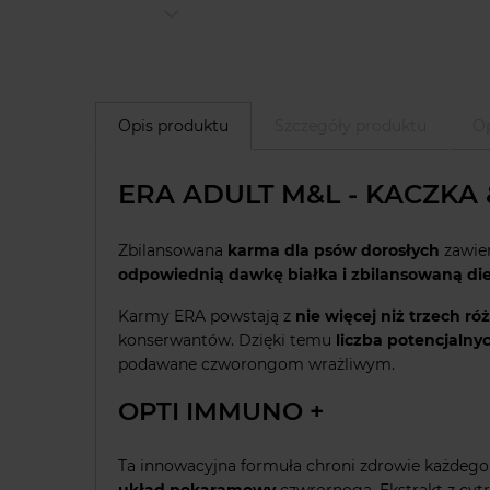
Opis produktu
Szczegóły produktu
Op
ERA ADULT M&L - KACZKA 
Zbilansowana
karma dla psów dorosłych
zawie
odpowiednią dawkę białka i zbilansowaną di
Karmy ERA powstają z
nie więcej niż trzech r
konserwantów. Dzięki temu
liczba potencjaln
podawane czworongom wrażliwym.
OPTI IMMUNO +
Ta innowacyjna formuła chroni zdrowie każdego p
układ pokaramowy
czwrornoga. Ekstrakt z cy