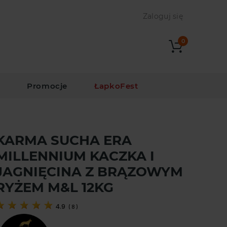
Zaloguj się
0
i
Promocje
ŁapkoFest
G
KARMA SUCHA ERA
MILLENNIUM KACZKA I
JAGNIĘCINA Z BRĄZOWYM
RYŻEM M&L 12KG
4.9
(
8
)