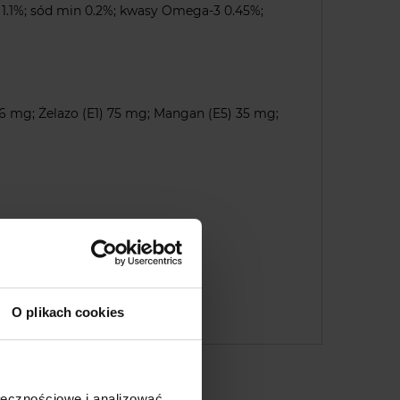
r 1.1%; sód min 0.2%; kwasy Omega-3 0.45%;
.6 mg; Żelazo (E1) 75 mg; Mangan (E5) 35 mg;
O plikach cookies
ołecznościowe i analizować