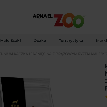
Małe Ssaki
Oczko
Terrarystyka
Mark
ENNIUM KACZKA I JAGNIĘCINA Z BRĄZOWYM RYŻEM M&L 12K