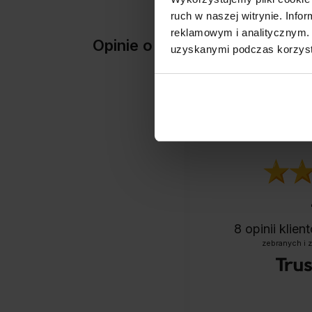
ruch w naszej witrynie. Inf
reklamowym i analitycznym. 
Opinie o produkcie: KARM
uzyskanymi podczas korzysta
8
opinii klie
zebranych i 