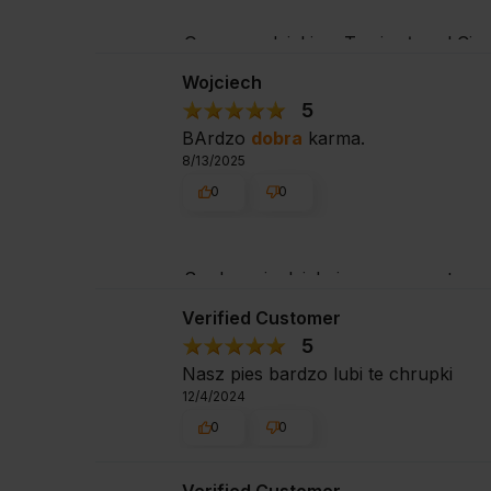
Ogromne dzięki za Twoje słowa! Cie
Wojciech
5
BArdzo
dobra
karma.
8/13/2025
0
0
Serdecznie dziękujemy za pozytywną
Cię obsłużyć!
Verified Customer
5
Nasz pies bardzo lubi te chrupki
12/4/2024
0
0
Verified Customer