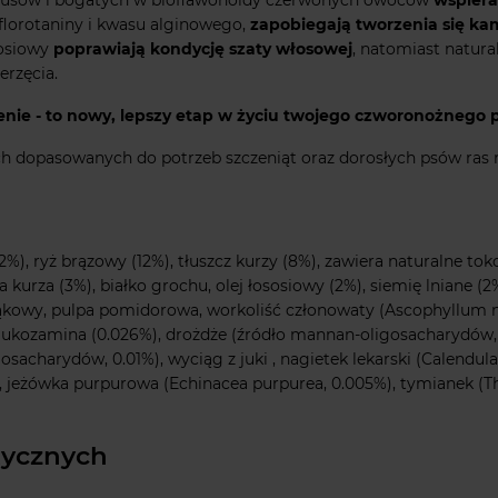
florotaniny i kwasu alginowego,
zapobiegają tworzenia się k
ososiowy
poprawiają kondycję szaty włosowej
, natomiast natura
erzęcia.
ie - to nowy, lepszy etap w życiu twojego czworonożnego pr
 dopasowanych do potrzeb szczeniąt oraz dorosłych psów ras m
%), ryż brązowy (12%), tłuszcz kurzy (8%), zawiera naturalne tok
 kurza (3%), białko grochu, olej łososiowy (2%), siemię lniane (
ąkowy, pulpa pomidorowa, workoliść członowaty (Ascophyllum no
lukozamina (0.026%), drożdże (źródło mannan-oligosacharydów, 0
sacharydów, 0.01%), wyciąg z juki , nagietek lekarski (Calendula o
, jeżówka purpurowa (Echinacea purpurea, 0.005%), tymianek (T
tycznych