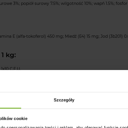
urowe 3%; popiół surowy 7.5%; wilgotność 10%; wapń 1.5%; fosfo
ina E (alfa-tokoferol) 450 mg; Miedź (E4) 15 mg; Jod (3b201) 0
 1 kg:
x10 C.F.U.
Szczegóły
 plików cookie
do spersonalizowania treści i reklam, aby oferować funkcje sp