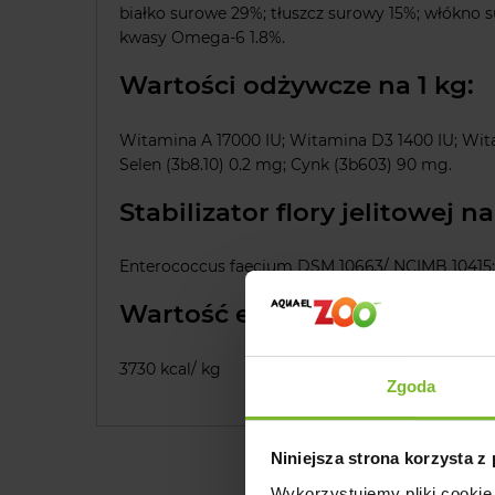
białko surowe 29%; tłuszcz surowy 15%; włókno s
kwasy Omega-6 1.8%.
Wartości odżywcze na 1 kg:
Witamina A 17000 IU; Witamina D3 1400 IU; Witam
Selen (3b8.10) 0.2 mg; Cynk (3b603) 90 mg.
Stabilizator flory jelitowej na
Enterococcus faecium DSM 10663/ NCIMB 10415: 1
Wartość energetyczna:
3730 kcal/ kg
Zgoda
Niniejsza strona korzysta z
Wykorzystujemy pliki cookie 