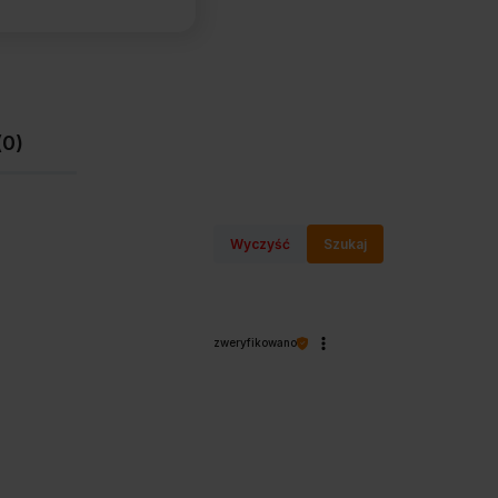
(0)
Wyczyść
Szukaj
zweryfikowano