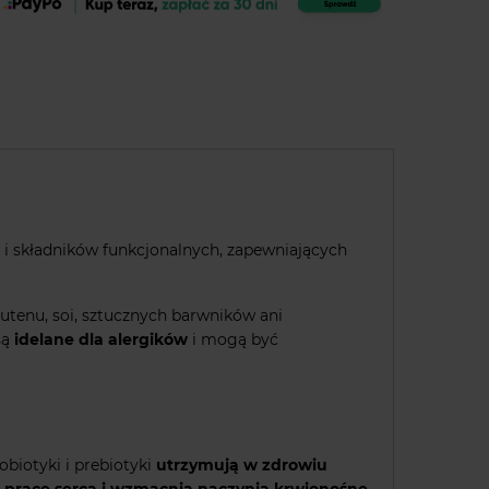
i składników funkcjonalnych, zapewniających
lutenu, soi, sztucznych barwników ani
są
idelane dla alergików
i mogą być
biotyki i prebiotyki
utrzymują w zdrowiu
 pracę serca i wzmacnia naczynia krwionośne
.