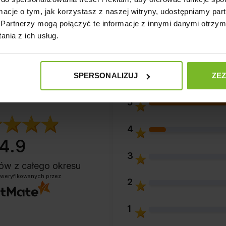
ormacje o tym, jak korzystasz z naszej witryny, udostępniamy p
Partnerzy mogą połączyć te informacje z innymi danymi otrzym
A SUCHA ERA MILLENNIUM KACZKA I JA
nia z ich usług.
M&L 12KG
SPERSONALIZUJ
ZE
5
4
4.9
3
ntów
z całego okresu
zweryfikowanych przez
2
1