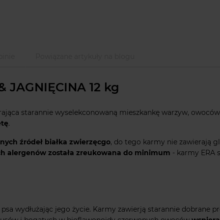
inie
Powiązane artykuły na blogu
& JAGNIĘCINA 12 kg
rająca starannie wyselekconowaną mieszkankę warzyw, owoców 
etę
.
óżnych źródeł białka zwierzęcgo
, do tego karmy nie zawierają g
ych alergenów została zreukowana do minimum
- karmy ERA 
sa wydłużając jego życie. Karmy zawierją starannie dobrane pro
trusów i bogatych w bioflawonoidy czerwonych owoców
wspiera