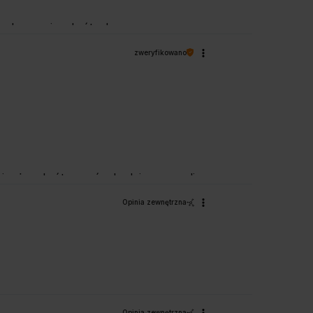
zobaczenia wkrótce!
zweryfikowano
eję, że wkrótce znów będziemy mogli
Opinia zewnętrzna
Opinia zewnętrzna