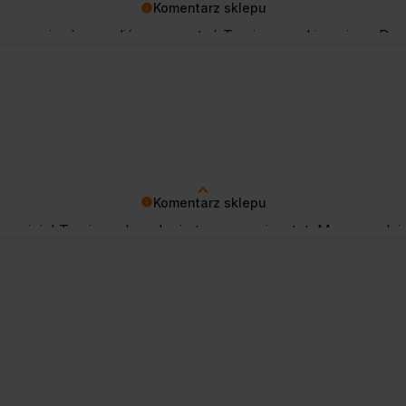
Komentarz sklepu
szymy się, że mogliśmy sprostać Twoim oczekiwaniom. Do 
Komentarz sklepu
 opinię! Twoje zadowolenie to nasz priorytet. Mamy nadzi