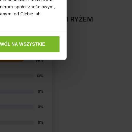
artnerom społecznościowym,
anymi od Ciebie lub
GNIĘCINA Z BRĄZOWYM RYŻEM
ZWÓL NA WSZYSTKIE
88%
13%
0%
0%
0%