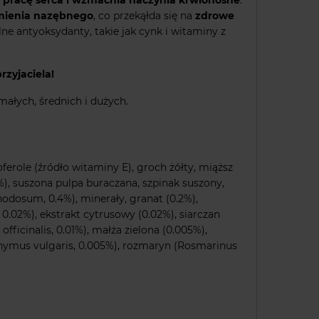
amienia nazębnego
, co przekąłda się na
zdrowe
lne antyoksydanty, takie jak cynk i witaminy z
zyjaciela!
ałych, średnich i dużych.
oferole (źródło witaminy E), groch żółty, miąższ
2%), suszona pulpa buraczana, szpinak suszony,
dosum, 0.4%), minerały, granat (0.2%),
.02%), ekstrakt cytrusowy (0.02%), siarczan
fficinalis, 0.01%), małża zielona (0.005%),
hymus vulgaris, 0.005%), rozmaryn (Rosmarinus