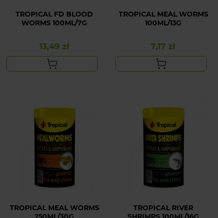
TROPICAL FD BLOOD
TROPICAL MEAL WORMS
WORMS 100ML/7G
100ML/13G
13,49 zł
7,17 zł
Cena
Cena
TROPICAL MEAL WORMS
TROPICAL RIVER
250ML/30G
SHRIMPS 100ML/16G