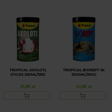
TROPICAL AXOLOTL
TROPICAL BIOREPT W.
STICKS 250ML/135G
1000ML/300G
21,99 zł
41,99 zł
Cena
Cena