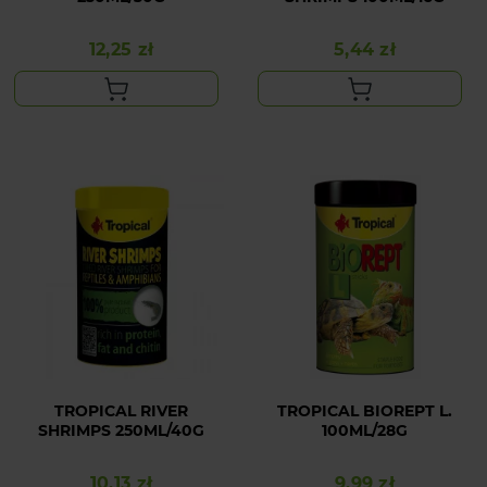
12,25 zł
5,44 zł
Cena
Cena
TROPICAL RIVER
TROPICAL BIOREPT L.
SHRIMPS 250ML/40G
100ML/28G
10,13 zł
9,99 zł
Cena
Cena