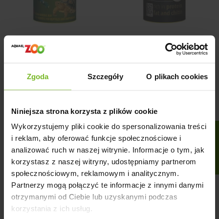
TROPICAL VIGOREPT
TROPICAL CRICKETS
MULTIVIT 100ML/70G
250ML/25G
34,99 zł
21,18 zł
Cena
Cena
Zgoda
Szczegóły
O plikach cookies
Niniejsza strona korzysta z plików cookie
Wykorzystujemy pliki cookie do spersonalizowania treści
FILTRUJ
CHWILOWO NIEDOSTĘPNY
CHWILOWO NIEDOSTĘPNY
i reklam, aby oferować funkcje społecznościowe i
analizować ruch w naszej witrynie. Informacje o tym, jak
korzystasz z naszej witryny, udostępniamy partnerom
społecznościowym, reklamowym i analitycznym.
Partnerzy mogą połączyć te informacje z innymi danymi
otrzymanymi od Ciebie lub uzyskanymi podczas
korzystania z ich usług.