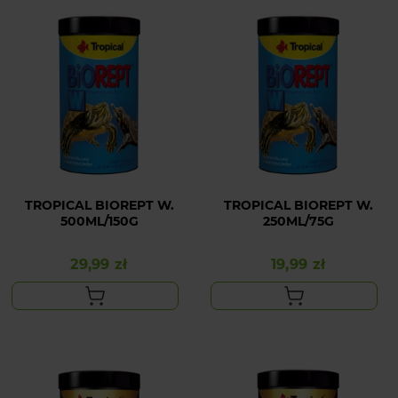
TROPICAL BIOREPT W.
TROPICAL BIOREPT W.
500ML/150G
250ML/75G
29,99 zł
19,99 zł
Cena
Cena