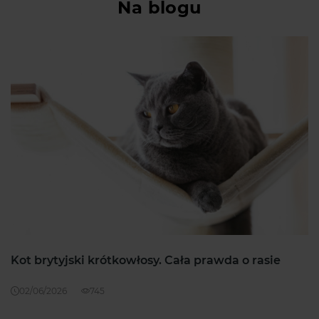
Na blogu
Kot brytyjski krótkowłosy. Cała prawda o rasie
02/06/2026
745