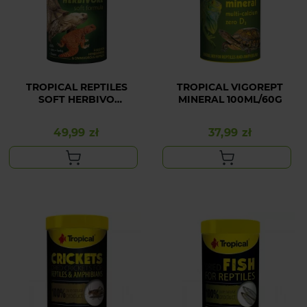
TROPICAL REPTILES
TROPICAL VIGOREPT
SOFT HERBIVO
MINERAL 100ML/60G
1000ML/260G
49,99 zł
37,99 zł
Cena
Cena