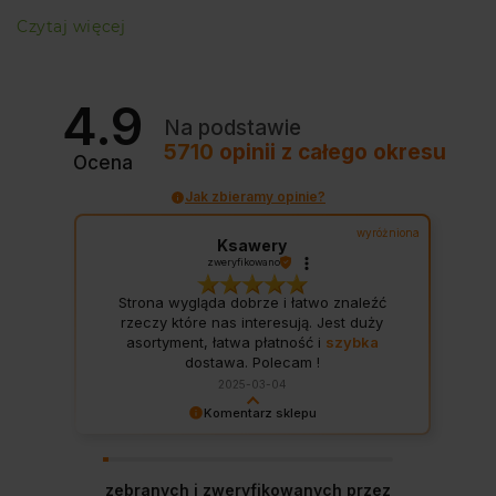
Czytaj więcej
4.9
Na podstawie
5710
opinii
z całego okresu
Ocena
Jak zbieramy opinie?
wyróżniona
Ksawery
zweryfikowano
Strona wygląda dobrze i łatwo znaleźć
rzeczy które nas interesują. Jest duży
asortyment, łatwa płatność i
szybka
dostawa. Polecam !
2025-03-04
Komentarz sklepu
Dziękujemy za wspaniałą opinię! Twoja
satysfakcja to nasz cel. Mamy nadzieję, że
wkrótce znów u nas zagościsz!
zebranych i zweryfikowanych przez