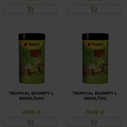
TROPICAL BIOREPT L.
TROPICAL BIOREPT L.
500ML/140G
250ML/70G
29,99 zł
18,99 zł
Cena
Cena