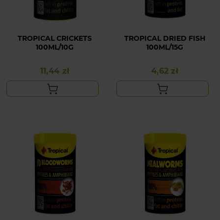
TROPICAL CRICKETS
TROPICAL DRIED FISH
100ML/10G
100ML/15G
11,44 zł
4,62 zł
Cena
Cena