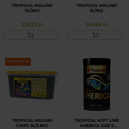
TROPICAL MALAWI
TROPICAL MALAWI
11L/2KG
5L/1KG
228,23 zł
146,69 zł
Cena
Cena
DOSTAWA 0 ZŁ
TROPICAL MALAWI
TROPICAL SOFT LINE
CHIPS 5L/2.6KG
AMERICA SIZE S