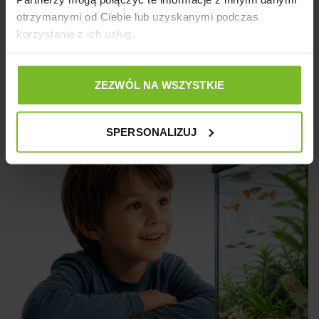
otrzymanymi od Ciebie lub uzyskanymi podczas
korzystania z ich usług.
Kot brytyjski krótkowłosy. Cała prawda o rasie
02/06/2026
745
ZEZWÓL NA WSZYSTKIE
Czytaj więcej
SPERSONALIZUJ