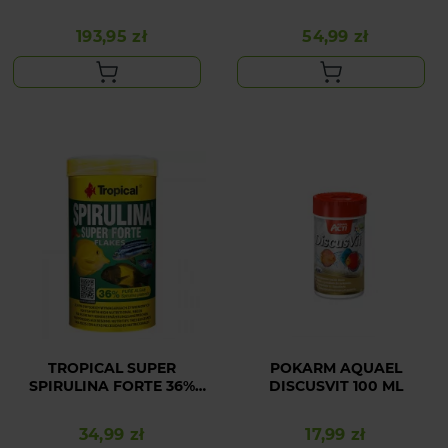
250ML/140G
193,95 zł
54,99 zł
Cena
Cena
TROPICAL SUPER
POKARM AQUAEL
SPIRULINA FORTE 36%
DISCUSVIT 100 ML
250ML/50G
34,99 zł
17,99 zł
Cena
Cena