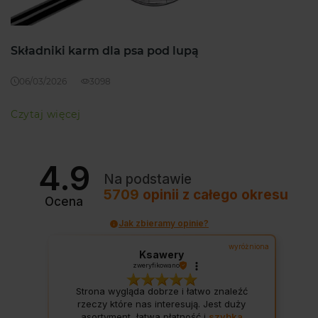
Składniki karm dla psa pod lupą
06/03/2026
3098
Czytaj więcej
4.9
Na podstawie
5709
opinii
z całego okresu
Ocena
Jak zbieramy opinie?
wyróżniona
Ksawery
zweryfikowano
Strona wygląda dobrze i łatwo znaleźć
rzeczy które nas interesują. Jest duży
asortyment, łatwa płatność i
szybka