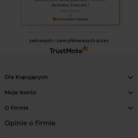
dostawa. Polecam !
2025-03-04
Komentarz sklepu
Dziękujemy za wspaniałą opinię! Twoja
satysfakcja to nasz cel. Mamy nadzieję, że
wkrótce znów u nas zagościsz!
zebranych i zweryfikowanych przez
Dla Kupujących
Moje Konto
O Firmie
Opinie o firmie