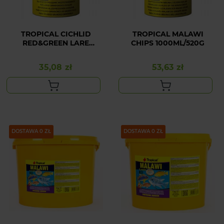
TROPICAL CICHLID
TROPICAL MALAWI
RED&GREEN LARE
CHIPS 1000ML/520G
STICKS 1000ML/300G
35,08 zł
53,63 zł
Cena
Cena
DOSTAWA 0 ZŁ
DOSTAWA 0 ZŁ