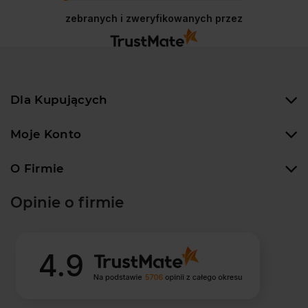
satysfakcja to nasz cel. Mamy nadzieję, że
wkrótce znów u nas zagościsz!
zebranych i zweryfikowanych przez
Dla Kupujących
Moje Konto
O Firmie
Opinie o firmie