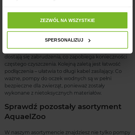
Niższe rachunki za prąd nie tylko jedna z wielu zalet
pomp fontannowych z naszej oferty. Dostępne
ZEZWÓL NA WSZYSTKIE
urządzenia są bezpieczne w użytkowaniu – mają
między innymi zabezpieczenie przed przegrzaniem.
Mogą być stosowane zarówno w słodkiej, jak i słonej
SPERSONALIZUJ
wodzie. Charakteryzują się również wygodą
użytkowania – dzięki prefiltrowi do pompy nie
dostają się zabrudzenia, co zapobiega konieczności
częstego czyszczenia. Kolejną zaletą jest łatwość
podłączenia – ułatwia to długi kabel zasilający. Co
ważne, pompy do oczek wodnych są w pełni
bezpieczne dla zwierząt, ponieważ zostały
wykonane z nietoksycznych materiałów.
Sprawdź pozostały asortyment
AquaelZoo
W naszym asortymencie znajdziesz nie tylko pompy