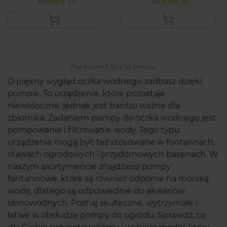
819,99 zł
659,99 zł
Cena
Cena
Pokazano 1-10 z 10 pozycji
O piękny wygląd oczka wodnego zadbasz dzięki
pompie. To urządzenie, które pozostaje
niewidoczne, jednak jest bardzo ważne dla
zbiornika. Zadaniem pompy do oczka wodnego jest
pompowanie i filtrowanie wody. Tego typu
urządzenia mogą być też stosowane w fontannach,
stawach ogrodowych i przydomowych basenach. W
naszym asortymencie znajdziesz pompy
fontannowe, które są również odporne na morską
wodę, dlatego są odpowiednie do akwariów
słonowodnych. Poznaj skuteczne, wytrzymałe i
łatwe w obsłudze pompy do ogrodu. Sprawdź, co