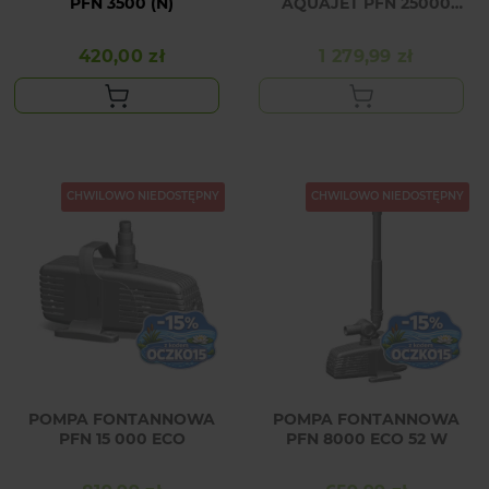
PFN 3500 (N)
AQUAJET PFN 25000
ECO
420,00 zł
1 279,99 zł
Cena
Cena
CHWILOWO NIEDOSTĘPNY
CHWILOWO NIEDOSTĘPNY
POMPA FONTANNOWA
POMPA FONTANNOWA
PFN 15 000 ECO
PFN 8000 ECO 52 W