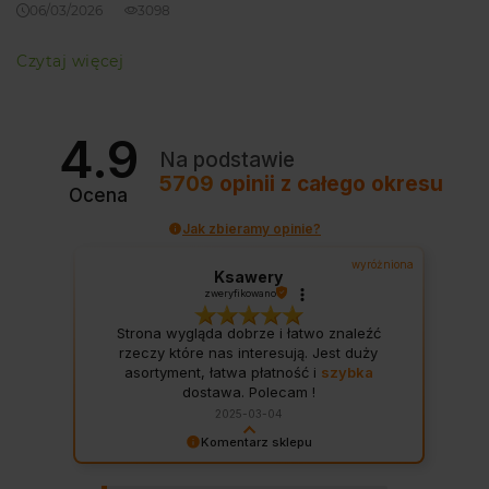
06/03/2026
3098
Czytaj więcej
4.9
Na podstawie
5709
opinii
z całego okresu
Ocena
Jak zbieramy opinie?
wyróżniona
Ksawery
zweryfikowano
Strona wygląda dobrze i łatwo znaleźć
rzeczy które nas interesują. Jest duży
asortyment, łatwa płatność i
szybka
dostawa. Polecam !
2025-03-04
Komentarz sklepu
Dziękujemy za wspaniałą opinię! Twoja