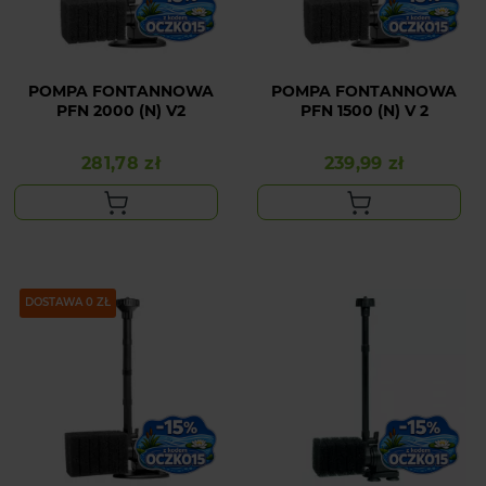
POMPA FONTANNOWA
POMPA FONTANNOWA
PFN 2000 (N) V2
PFN 1500 (N) V 2
281,78 zł
239,99 zł
Cena
Cena
DOSTAWA 0 ZŁ