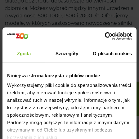
dlatego bez trudu dopasujesz je do wielkości
zbiornika. Możesz wybrać między innymi urządzenia
o wydajności 500, 1000, 1500 i 2000 l/h. Oferujemy
modele, w których zastosowano nowoczesne silniki
oraz wysokiej jakości uszczelki pod komorą wirnika –
dzięki temu straty wydajności są zminimalizowane.
W asortymencie znajdziesz modele, które zostały
wyposażone w płynny system regulacji wydajności.
Zgoda
Szczegóły
O plikach cookies
Do skorzystania z tej funkcji jest przeznaczone
ergonomiczne pokrętło znajdujące na dyszy
wylotowej pompy. Pozwala ono dostosować siłę
Niniejsza strona korzysta z plików cookie
strumienia wody do potrzeb.
Wykorzystujemy pliki cookie do spersonalizowania treści
FILTRUJ
i reklam, aby oferować funkcje społecznościowe i
Odkryj zalety pomp do oczek
analizować ruch w naszej witrynie. Informacje o tym, jak
wodnych
korzystasz z naszej witryny, udostępniamy partnerom
społecznościowym, reklamowym i analitycznym.
Partnerzy mogą połączyć te informacje z innymi danymi
Oferujemy urządzenia energooszczędne – niskie
otrzymanymi od Ciebie lub uzyskanymi podczas
zużycie prądu wynika ze specjalnej konstrukcji, a
korzystania z ich usług.
dokładniej unikalnej budowy wirnika i jego komory.