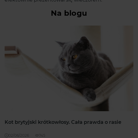
Na blogu
Kot brytyjski krótkowłosy. Cała prawda o rasie
02/06/2026
745