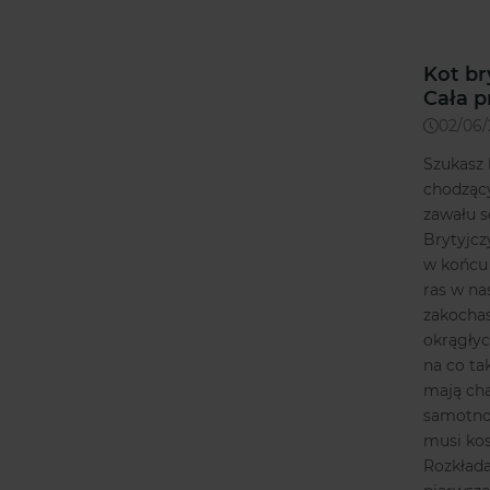
Kot br
Cała p
02/06
Szukasz 
chodzący
zawału s
Brytyjcz
w końcu 
ras w n
zakochas
okrągłyc
na co ta
mają cha
samotnoś
musi kos
Rozkłada