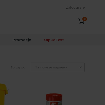
Zaloguj się
0
i
Promocje
ŁapkoFest
Sortuj wg
Najnowsze najpierw