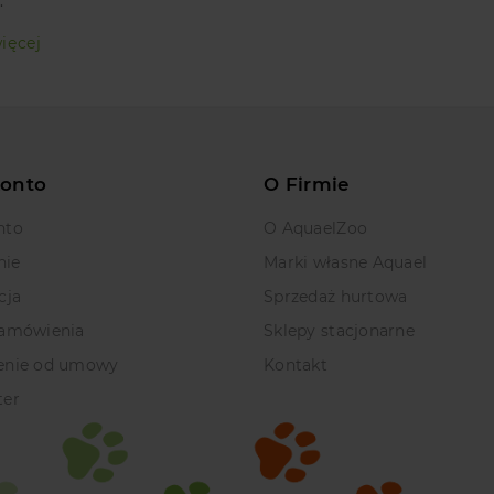
.
ięcej
Konto
O Firmie
nto
O AquaelZoo
nie
Marki własne Aquael
cja
Sprzedaż hurtowa
zamówienia
Sklepy stacjonarne
enie od umowy
Kontakt
ter