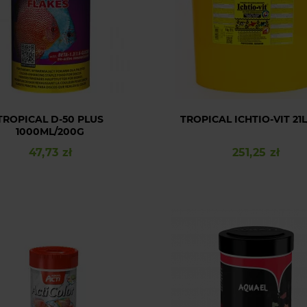
TROPICAL D-50 PLUS
TROPICAL ICHTIO-VIT 21
1000ML/200G
47,73 zł
251,25 zł
Cena
Cena