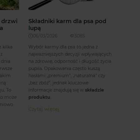
 drzwi
Składniki karm dla psa pod
a
lupą
06/03/2026
3085
 kilka
Wybór karmy dla psa to jedna z
 z
najważniejszych decyzji wpływających
 dnia
na zdrowie, odporność i długość życia
erwsze
pupila. Opakowania często kuszą
takim
hasłami „premium”, „naturalna” czy
jną
„bez zbóż”, jednak kluczowe
u. To
informacje znajdują się w
składzie
cko może
produktu
.
pniowo
Czytaj więcej