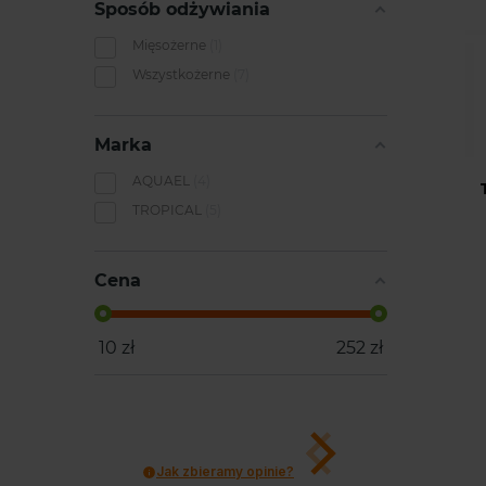
Sposób odżywiania
Mięsożerne
1
Wszystkożerne
7
Marka
AQUAEL
4
TROPICAL
5
Cena
10
zł
252
zł
Jak zbieramy opinie?