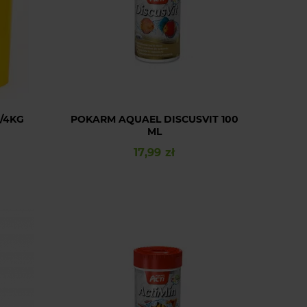
L/4KG
POKARM AQUAEL DISCUSVIT 100
ML
17,99 zł
Cena