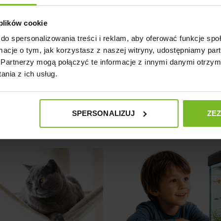
 plików cookie
do spersonalizowania treści i reklam, aby oferować funkcje sp
ICAL NANOVIT GRANULAT
TROPICAL ICHTIO-VI
ormacje o tym, jak korzystasz z naszej witryny, udostępniamy p
100ML/70G
1000ML/200G
Partnerzy mogą połączyć te informacje z innymi danymi otrzym
21,99 zł
42,99 zł
Cena
Cena
nia z ich usług.
1-9 z 9 pozycji
SPERSONALIZUJ
ZE
blogu