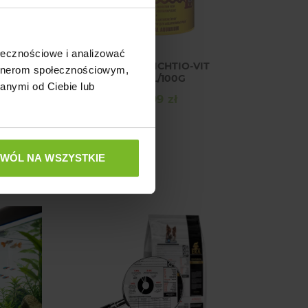
ołecznościowe i analizować
T
TROPICAL ICHTIO-VIT
artnerom społecznościowym,
500ML/100G
anymi od Ciebie lub
24,99 zł
Cena
ZWÓL NA WSZYSTKIE