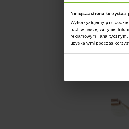
Niniejsza strona korzysta z
Wykorzystujemy pliki cookie 
TROP
ruch w naszej witrynie. Inf
reklamowym i analitycznym. 
uzyskanymi podczas korzysta
Pokazano 
Na 