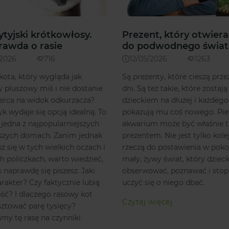
ytyjski krótkowłosy.
Prezent, który otwiera
rawda o rasie
do podwodnego świat
/2026
716
12/05/2026
1263
kota, który wygląda jak
Są prezenty, które cieszą przez
 pluszowy miś i nie dostanie
dni. Są też takie, które zostają
erca na widok odkurzacza?
dzieckiem na dłużej i każdego
yk wydaje się opcją idealną. To
pokazują mu coś nowego. Pi
jedna z najpopularniejszych
akwarium może być właśnie 
aszych domach. Zanim jednak
prezentem. Nie jest tylko kole
z się w tych wielkich oczach i
rzeczą do postawienia w pokoj
h policzkach, warto wiedzieć,
mały, żywy świat, który dzie
k naprawdę się piszesz. Jaki
obserwować, poznawać i sto
rakter? Czy faktycznie lubią
uczyć się o niego dbać.
ć? I dlaczego rasowy kot
Czytaj więcej
ztować parę tysięcy?
my tę rasę na czynniki