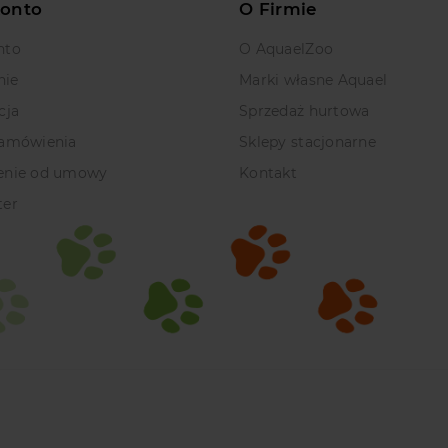
Konto
O Firmie
nto
O AquaelZoo
nie
Marki własne Aquael
cja
Sprzedaż hurtowa
zamówienia
Sklepy stacjonarne
enie od umowy
Kontakt
ter