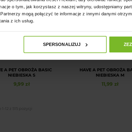
ormacje o tym, jak korzystasz z naszej witryny, udostępniamy p
Partnerzy mogą połączyć te informacje z innymi danymi otrzym
nia z ich usług.
SPERSONALIZUJ
ZE
E A PET OBROŻA BASIC
HAVE A PET OBROŻA B
NIEBIESKA S
NIEBIESKA M
9,99 zł
11,99 zł
Cena
Cena
1-12 z 515 pozycji