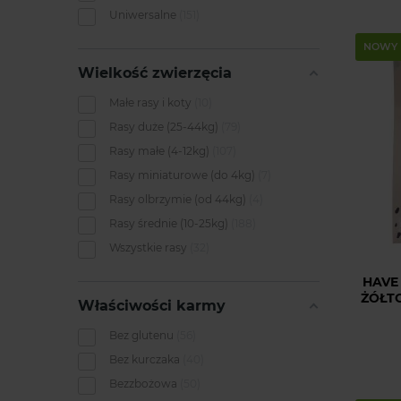
Uniwersalne
151
NOWY
Wielkość zwierzęcia
Małe rasy i koty
10
Rasy duże (25-44kg)
79
Rasy małe (4-12kg)
107
Rasy miniaturowe (do 4kg)
7
Rasy olbrzymie (od 44kg)
4
Rasy średnie (10-25kg)
188
Wszystkie rasy
32
HAVE
ŻÓŁT
Właściwości karmy
Bez glutenu
56
Bez kurczaka
40
Bezzbożowa
50