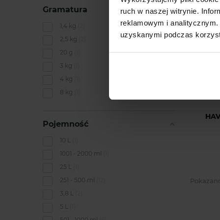
Gramatura
ruch w naszej witrynie. Inf
reklamowym i analitycznym. 
1,4 kg
2
uzyskanymi podczas korzysta
2,5 kg
2
20 g
1
3 kg
1
4 kg
1
8 kg
1
HAV
Pojemność
10 L
1
1001 - 2000 ml
1
25 L
1
251 - 500 ml
12
Pokazano 
3,8 L
2
5 L
1
501 - 1000 ml
6