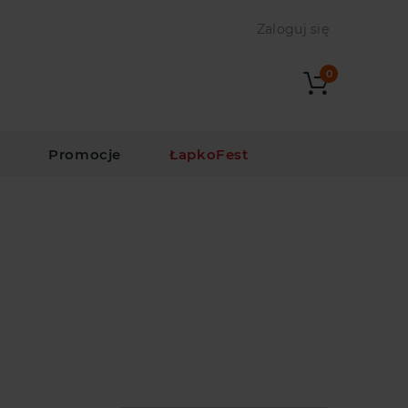
Zaloguj się
0
i
Promocje
ŁapkoFest