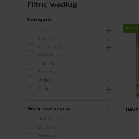
Filtruj według
Kategorie
NOWY
Psy
410
Koty
138
Małe Ssaki
6
Nowości
215
Polecane
22
Promocje
3
Outlet
71
Marki
16
Wiek zwierzęcia
HAVE
Dorosłe
74
Senior
28
Szczenięta
10