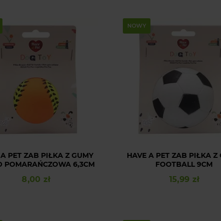
NOWY
 A PET ZAB PIŁKA Z GUMY
HAVE A PET ZAB PIŁKA Z
O POMARAŃCZOWA 6,3CM
FOOTBALL 9CM
8,00 zł
15,99 zł
Cena
Cena