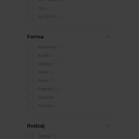
7,6 L
1
do 250 ml
4
Forma
Kabanosy
4
Kostki
16
Miękkie
28
Paski
8
Pasta
2
Pałeczki
10
Suszone
1
Twarde
3
Rodzaj
Dental
3