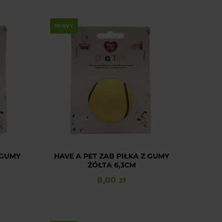
NOWY
 GUMY
HAVE A PET ZAB PIŁKA Z GUMY
ŻÓŁTA 6,3CM
8,00 zł
Cena