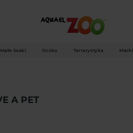
Małe Ssaki
Oczko
Terrarystyka
Mark
E A PET