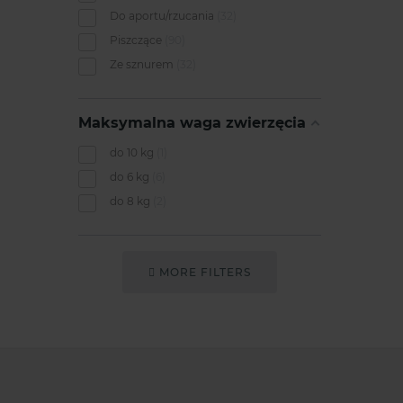
Do aportu/rzucania
32
Piszczące
90
Ze sznurem
32
Maksymalna waga zwierzęcia
do 10 kg
1
do 6 kg
6
do 8 kg
2
MORE FILTERS