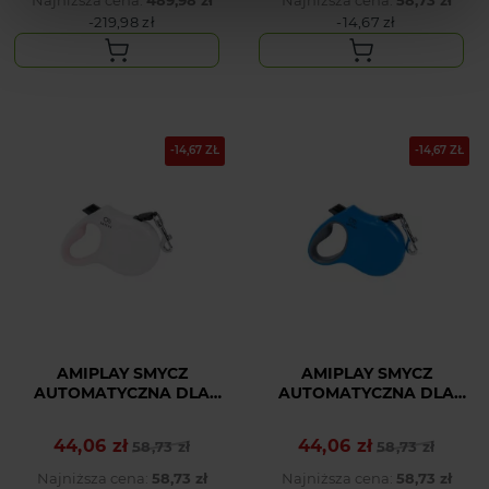
-219,98 zł
-14,67 zł
-14,67 ZŁ
-14,67 ZŁ
AMIPLAY SMYCZ
AMIPLAY SMYCZ
AUTOMATYCZNA DLA
AUTOMATYCZNA DLA
MAŁEGO PSA BIAŁA
MAŁEGO PSA NIEBIESKA
INFINI FREEDOM S
INFINI FREEDOM S
44,06 zł
44,06 zł
Cena podstawowa
Cena
58,73 zł
Cena podstawowa
Cena
58,73 zł
Najniższa cena:
58,73 zł
Najniższa cena:
58,73 zł