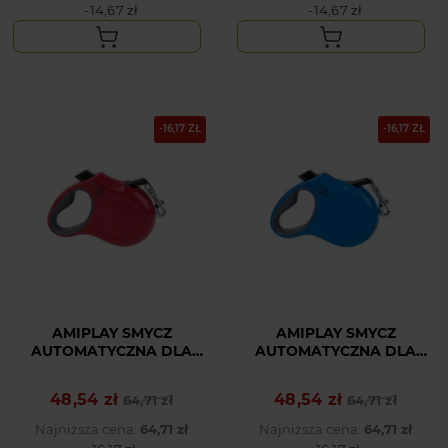
-14,67 zł
-14,67 zł
-16,17 ZŁ
-16,17 ZŁ
AMIPLAY SMYCZ
AMIPLAY SMYCZ
AUTOMATYCZNA DLA
AUTOMATYCZNA DLA
ŚREDNIEGO PSA
ŚREDNIEGO PSA
CZERWONA INFINI
NIEBIESKA INFINI
48,54 zł
48,54 zł
Cena podstawowa
Cena
64,71 zł
Cena podstawowa
Cena
64,71 zł
FREEDOM M
FREEDOM M
Najniższa cena:
64,71 zł
Najniższa cena:
64,71 zł