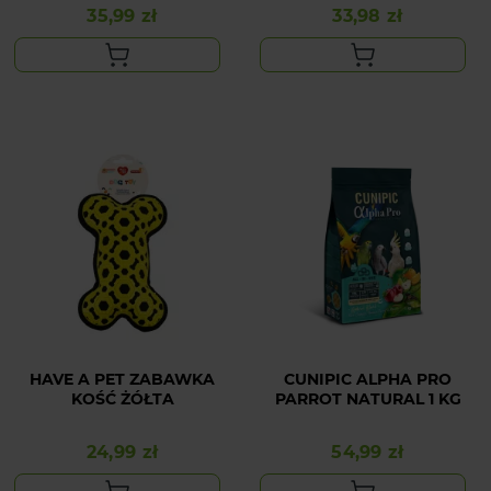
35,99 zł
33,98 zł
Cena
Cena
HAVE A PET ZABAWKA
CUNIPIC ALPHA PRO
KOŚĆ ŻÓŁTA
PARROT NATURAL 1 KG
24,99 zł
54,99 zł
Cena
Cena