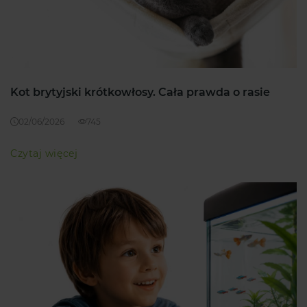
Kot brytyjski krótkowłosy. Cała prawda o rasie
02/06/2026
745
Czytaj więcej