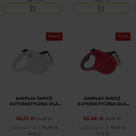
-16,17 zł
-16,17 zł
-18,66 ZŁ
-11,19 ZŁ
AMIPLAY SMYCZ
AMIPLAY SMYCZ
AUTOMATYCZNA DLA
AUTOMATYCZNA DLA
DUŻEGO PSA BIAŁA
DUŻEGO PSA
INFINI FREEDOM L
CZERWONA INFINI
56,01 zł
63,48 zł
Cena podstawowa
Cena
74,67 zł
Cena podstawowa
Cena
74,67 zł
FREEDOM L
Najniższa cena:
74,67 zł
Najniższa cena:
74,67 zł
-18,66 zł
-11,19 zł