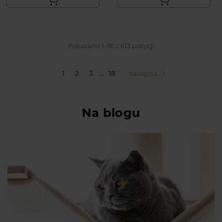
Pokazano 1-36 z 613 pozycji
…
1
2
3
18
Następna
Na blogu