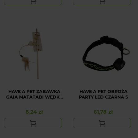
HAVE A PET ZABAWKA
HAVE A PET OBROŻA
GAIA MATATABI WĘDKA
PARTY LED CZARNA S
Z PIÓRKAMI 40CM
8,24 zł
61,78 zł
Cena
Cena