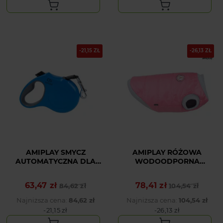
-21,15 ZŁ
-26,13 ZŁ
AMIPLAY SMYCZ
AMIPLAY RÓŻOWA
AUTOMATYCZNA DLA
WODOODPORNA
DUŻEGO PSA NIEBIESKA
KURTKA PUCHOWA DLA
INFINI FREEDOM XL
ŚREDNIEGO PSA BRONX
63,47 zł
78,41 zł
Cena podstawowa
Cena
84,62 zł
Cena podstawowa
Cena
104,54 zł
46 CM
Najniższa cena:
84,62 zł
Najniższa cena:
104,54 zł
-21,15 zł
-26,13 zł