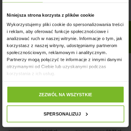
33,65 zł
33,65 zł
Cena
Cena
Niniejsza strona korzysta z plików cookie
Wykorzystujemy pliki cookie do spersonalizowania treści
FILTRUJ
i reklam, aby oferować funkcje społecznościowe i
analizować ruch w naszej witrynie. Informacje o tym, jak
DOSTAWA 0 ZŁ
-429,98 ZŁ
-14,67 ZŁ
korzystasz z naszej witryny, udostępniamy partnerom
społecznościowym, reklamowym i analitycznym.
Partnerzy mogą połączyć te informacje z innymi danymi
otrzymanymi od Ciebie lub uzyskanymi podczas
korzystania z ich usług.
ZEZWÓL NA WSZYSTKIE
AQUAEL LEDDY SLIM
AMIPLAY SMYCZ
LINK 36W BIAŁY
AUTOMATYCZNA DLA
MAŁEGO PSA
SPERSONALIZUJ
CZERWONA INFINI
270,00 zł
44,06 zł
Cena podstawowa
Cena
699,98 zł
Cena podstawowa
Cena
58,73 zł
FREEDOM S
Najniższa cena:
489,98 zł
Najniższa cena:
58,73 zł