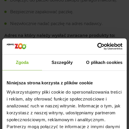
Dołączyć do paczki dowód zakupu (paragon/faktura).
Bezpiecznie zapakować paczkę.
Niezwłocznie nadać paczkę na adres nadawcy.
Adres na który należy wysłać zwracane produkty to:
Aquael Sp. z o.o.
Dubowo Drugie 35
Zgoda
Szczegóły
O plikach cookies
16-400 Suwałki
Warunki przyjęcia zwrotu
Niniejsza strona korzysta z plików cookie
Wykorzystujemy pliki cookie do spersonalizowania treści
Zwrot przyjmiemy wtedy, gdy:
i reklam, aby oferować funkcje społecznościowe i
analizować ruch w naszej witrynie. Informacje o tym, jak
Produkt nie nosi widocznych śladów użycia, ani nie
został w żaden sposób uszkodzony
korzystasz z naszej witryny, udostępniamy partnerom
społecznościowym, reklamowym i analitycznym.
Produkt nie był kopiowany
Partnerzy mogą połączyć te informacje z innymi danymi