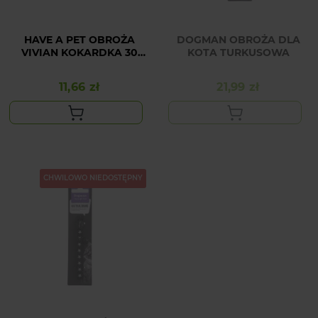
HAVE A PET OBROŻA
DOGMAN OBROŻA DLA
VIVIAN KOKARDKA 30
KOTA TURKUSOWA
CM RÓŻ
11,66 zł
21,99 zł
Cena
Cena
CHWILOWO NIEDOSTĘPNY