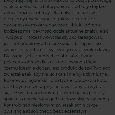
Decydując się na taki zakup, warto wziąć pod uwagę
wiek oraz wielkość kota, ponieważ od tego będzie
zależeć rozmiar obroży. Dla małych kociaków
oferujemy rewelacyjne, regulowane obroże z
dzwoneczkiem ostrzegawczym, dzięki któremu
będziesz miał pewność, gdzie aktualne znajduje się
Twój pupil. Możesz wówczas szybko zareagować,
jeśli kot oddali się od mieszkania i da się ponieść
swoim instynktom niezależnego drapieżnika i łowcy.
Dla większych, dorosłych osobników również
polecamy obroże dla kota regulowane, dzięki
czemu idealnie dopasujesz produkt do szyi Twojego
zwierzaka tak, aby nie uciskała i nie była zbyt luźna.
Kolorowe, eleganckie i praktyczne obroże dla kota,
do których możesz przymocować smycz i wybrać
się ze swoim ukochanym pupilem na bezpieczny
spacer to rewelacyjny gadżet, pozwalający na pełną
kontrolę nad niesfornym zwierzakiem, a także
gwarancja absolutnego bezpieczeństwa.