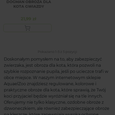
DOGMAN OBROŻA DLA
KOTA GWIAZDY
21,99 zł
Cena
Pokazano 1-5 z 5 pozycji
Doskonałym pomysłem na to, aby zabezpieczyć
zwierzaka, jest obroża dla kota, która pozwoli na
szybkie rozpoznanie pupila, jeśli po ucieczce trafi w
obce miejsce. W naszym internetowym sklepie
AquaelZoo znajdziesz regulowane, kolorowe i
praktyczne obroże dla kota, które sprawią, że Twój
koci przyjaciel będzie wyróżniał się na tle innych.
Oferujemy nie tylko klasyczne, ozdobne obroże z
dzwoneczkiem, ale również zabezpieczające obroże
na kleszcze, które zapewniają wysoką ochronę