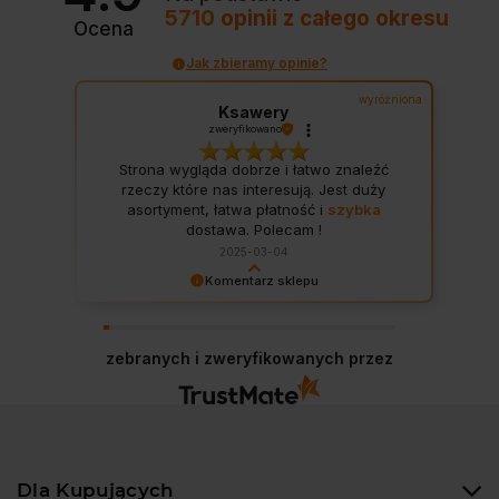
5710
opinii
z całego okresu
Ocena
Jak zbieramy opinie?
wyróżniona
Ksawery
zweryfikowano
Strona wygląda dobrze i łatwo znaleźć
rzeczy które nas interesują. Jest duży
asortyment, łatwa płatność i
szybka
dostawa. Polecam !
2025-03-04
Komentarz sklepu
Dziękujemy za wspaniałą opinię! Twoja
satysfakcja to nasz cel. Mamy nadzieję, że
wkrótce znów u nas zagościsz!
zebranych i zweryfikowanych przez
Dla Kupujących