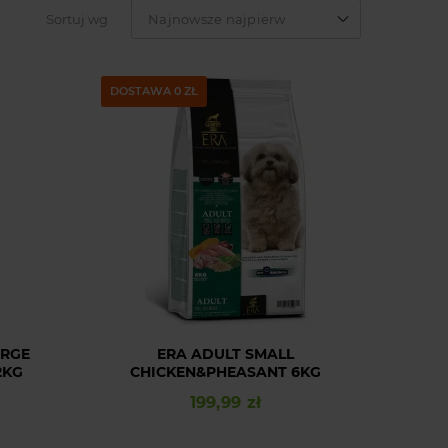
Sortuj wg
Najnowsze najpierw
DOSTAWA 0 ZŁ
ARGE
ERA ADULT SMALL
2KG
CHICKEN&PHEASANT 6KG
199,99 zł
Cena