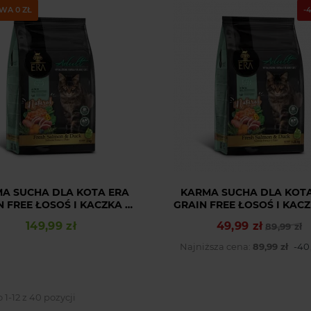
WA 0 ZŁ
-
A SUCHA DLA KOTA ERA
KARMA SUCHA DLA KOT
N FREE ŁOSOŚ I KACZKA 3
GRAIN FREE ŁOSOŚ I KACZK
KG
KG
149,99 zł
49,99 zł
Cena
Cena podstawowa
Cena
89,99 zł
Najniższa cena:
89,99 zł
-40
1-12 z 40 pozycji