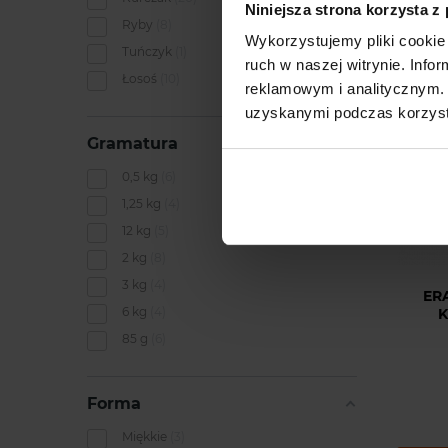
Niniejsza strona korzysta z
Ryby
8
DOSTA
Wykorzystujemy pliki cookie 
Tuńczyk
1
ruch w naszej witrynie. Inf
Łosoś
10
reklamowym i analitycznym. 
uzyskanymi podczas korzysta
Gramatura
0,5 kg
6
1,25 kg
4
12 kg
5
2 kg
8
3 kg
4
ER
6 kg
4
K
85 g
6
Forma
Miękkie
3