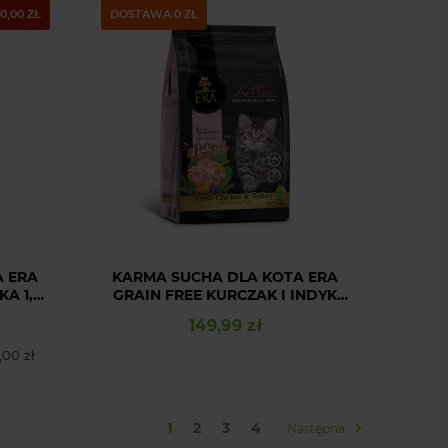
40,00 ZŁ
DOSTAWA 0 ZŁ
A ERA
KARMA SUCHA DLA KOTA ERA
A 1,25
GRAIN FREE KURCZAK I INDYK
DLA KOCIĄT 3 KG
149,99 zł
Cena
,00 zł
1
2
3
4
Następna