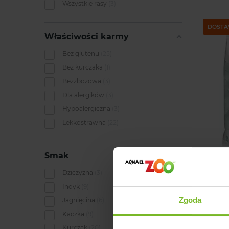
Wszystkie rasy
3
DOSTA
Właściwości karmy
Bez glutenu
25
Bez kurczaka
1
Bezzbożowa
3
Dla alergików
3
Hypoalergiczna
3
Lekkostrawna
22
Smak
ERA 
Dziczyzna
3
Indyk
9
Zgoda
Jagnięcina
6
Kaczka
9
Kurczak
20