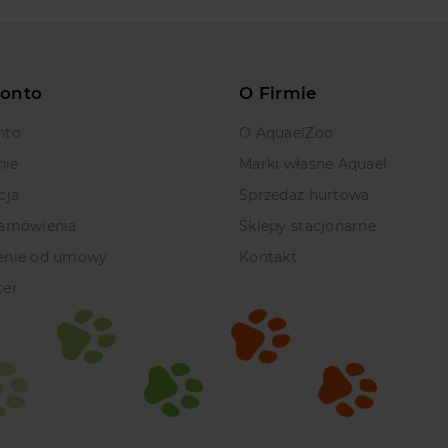
Konto
O Firmie
nto
O AquaelZoo
nie
Marki własne Aquael
cja
Sprzedaż hurtowa
zamówienia
Sklepy stacjonarne
enie od umowy
Kontakt
ter