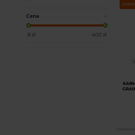
DOSTA
Cena
8
zł
400
zł
KARM
GRAI
Pokazano 