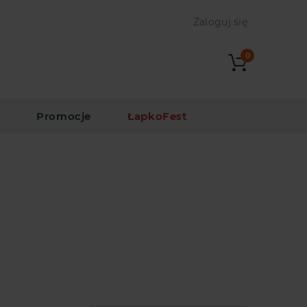
Zaloguj się
0
i
Promocje
ŁapkoFest