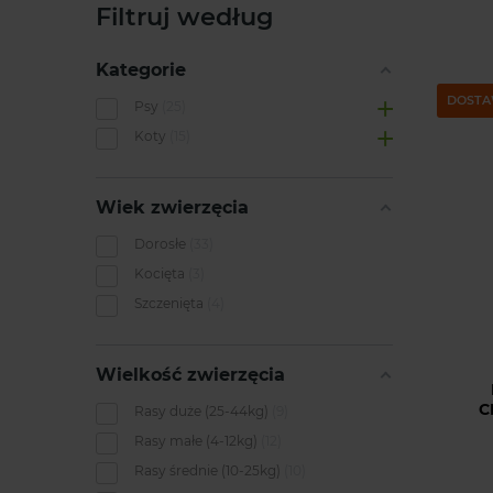
Filtruj według
Kategorie
DOSTA
Psy
25
Koty
15
Wiek zwierzęcia
Dorosłe
33
Kocięta
3
Szczenięta
4
Wielkość zwierzęcia
C
Rasy duże (25-44kg)
9
Rasy małe (4-12kg)
12
Rasy średnie (10-25kg)
10