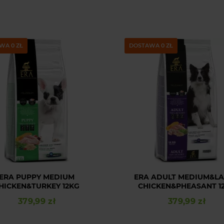
WA 0 ZŁ
DOSTAWA 0 ZŁ
ERA PUPPY MEDIUM
ERA ADULT MEDIUM&L
HICKEN&TURKEY 12KG
CHICKEN&PHEASANT 1
379,99 zł
379,99 zł
Cena
Cena