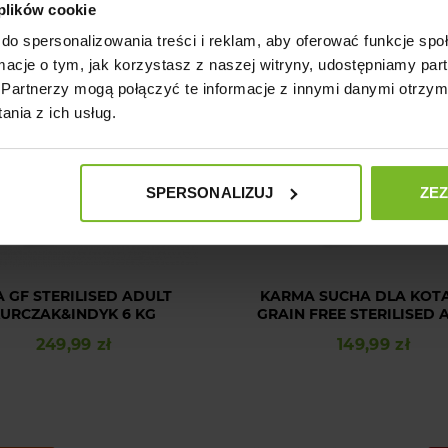
 plików cookie
WA 0 ZŁ
DOSTAWA 0 ZŁ
do spersonalizowania treści i reklam, aby oferować funkcje sp
ormacje o tym, jak korzystasz z naszej witryny, udostępniamy p
Partnerzy mogą połączyć te informacje z innymi danymi otrzym
nia z ich usług.
SPERSONALIZUJ
ZE
A GF STERILISED ADULT
KARMA SUCHA DLA KOT
URCZAK&INDYK 6 KG
GRAIN FREE STERILISED 
KURCZAK I INDYK 3 
249,99 zł
149,99 zł
Cena
Cena