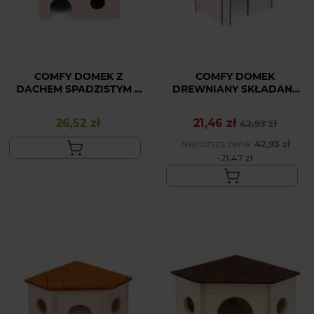
COMFY DOMEK Z
COMFY DOMEK
DACHEM SPADZISTYM 2
DREWNIANY SKŁADANY
N
PROSTY 1
26,52 zł
21,46 zł
Cena
Cena podstawowa
Cena
42,93 zł
Najniższa cena:
42,93 zł
-21,47 zł