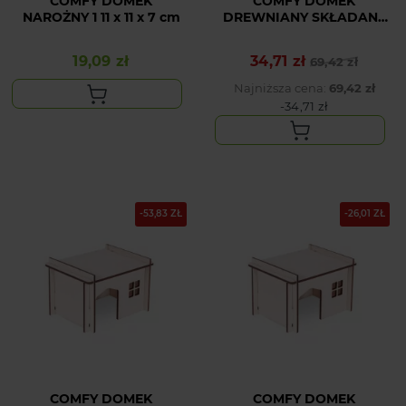
COMFY DOMEK
COMFY DOMEK
NAROŻNY 1 11 x 11 x 7 cm
DREWNIANY SKŁADANY
PROSTY 3
19,09 zł
34,71 zł
Cena
Cena podstawowa
Cena
69,42 zł
Najniższa cena:
69,42 zł
-34,71 zł
-53,83 ZŁ
-26,01 ZŁ
COMFY DOMEK
COMFY DOMEK