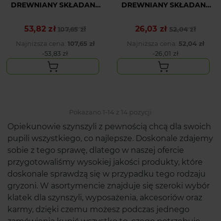
DREWNIANY SKŁADANY
DREWNIANY SKŁADANY
PROSTY 4
PROSTY 2
53,82 zł
26,03 zł
Cena podstawowa
Cena
107,65 zł
Cena podstawowa
Cena
52,04 zł
Najniższa cena:
107,65 zł
Najniższa cena:
52,04 zł
-53,83 zł
-26,01 zł
Pokazano 1-14 z 14 pozycji
Opiekunowie szynszyli z pewnością chcą dla swoich
pupili wszystkiego, co najlepsze. Doskonale zdajemy
sobie z tego sprawę, dlatego w naszej ofercie
przygotowaliśmy wysokiej jakości produkty, które
doskonale sprawdzą się w przypadku tego rodzaju
gryzoni. W asortymencie znajduje się szeroki wybór
klatek dla szynszyli, wyposażenia, akcesoriów oraz
karmy, dzięki czemu możesz podczas jednego