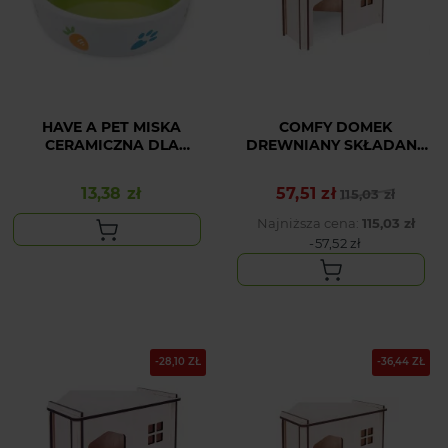
HAVE A PET MISKA
COMFY DOMEK
CERAMICZNA DLA
DREWNIANY SKŁADANY
GRYZONI ZIELONA 165ml
NAROŻNY 4
13,38 zł
57,51 zł
Cena
Cena podstawowa
Cena
115,03 zł
Najniższa cena:
115,03 zł
-57,52 zł
-28,10 ZŁ
-36,44 ZŁ