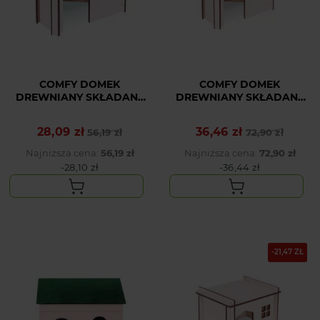
COMFY DOMEK
COMFY DOMEK
DREWNIANY SKŁADANY
DREWNIANY SKŁADANY
NAROŻNY 2
NAROŻNY 3
28,09 zł
36,46 zł
Cena podstawowa
Cena
56,19 zł
Cena podstawowa
Cena
72,90 zł
Najniższa cena:
56,19 zł
Najniższa cena:
72,90 zł
-28,10 zł
-36,44 zł
-21,47 ZŁ