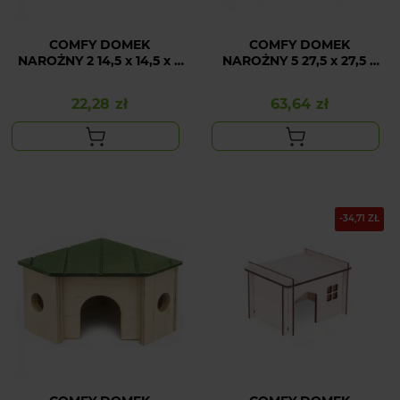
COMFY DOMEK
COMFY DOMEK
NAROŻNY 2 14,5 x 14,5 x 9
NAROŻNY 5 27,5 x 27,5 x
cm
18 cm
22,28 zł
63,64 zł
Cena
Cena
-34,71 ZŁ