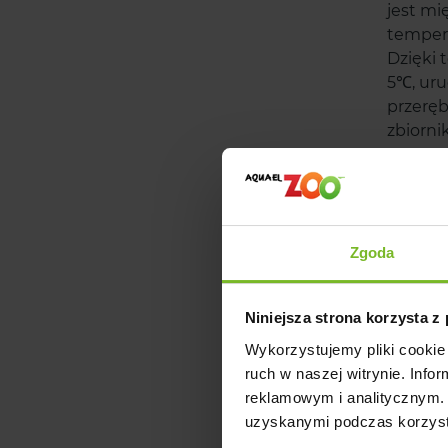
jest mi
tempera
Dzięki 
5℃, uru
przeręb
zbiorn
Odk
W naszy
Zgoda
Są więc
łatwe w
Zielona
Niniejsza strona korzysta z
pracowa
Wykorzystujemy pliki cookie 
Doskona
ruch w naszej witrynie. Inf
wykonan
reklamowym i analitycznym. 
w alumi
uzyskanymi podczas korzysta
przetrw