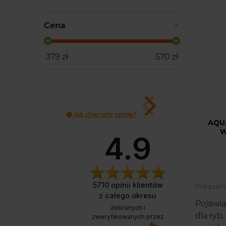
Cena
379
zł
570
zł
Jak zbieramy opinie?
AQU
W
4.9
St
inte
5710
opinii klientów
Pokazano 
łat
z całego okresu
Pojawia
zebranych i
dla ryb
zweryfikowanych przez