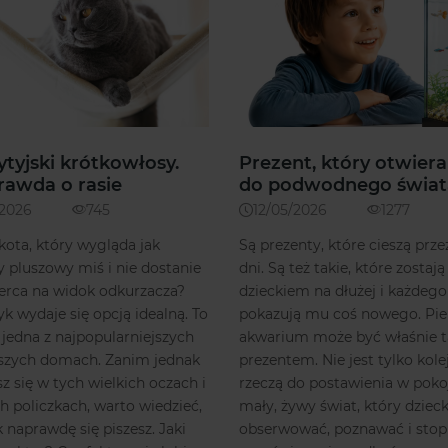
ytyjski krótkowłosy.
Prezent, który otwiera
rawda o rasie
do podwodnego świat
/2026
745
12/05/2026
1277
kota, który wygląda jak
Są prezenty, które cieszą przez
 pluszowy miś i nie dostanie
dni. Są też takie, które zostają
erca na widok odkurzacza?
dzieckiem na dłużej i każdego
yk wydaje się opcją idealną. To
pokazują mu coś nowego. Pi
jedna z najpopularniejszych
akwarium może być właśnie 
aszych domach. Zanim jednak
prezentem. Nie jest tylko kole
z się w tych wielkich oczach i
rzeczą do postawienia w pokoj
h policzkach, warto wiedzieć,
mały, żywy świat, który dzie
k naprawdę się piszesz. Jaki
obserwować, poznawać i sto