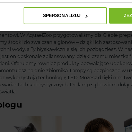
naj inne produkty z szerokiej
SPERSONALIZUJ
ZE
jąca woda to tylko jeden z wielu problemów, z którymi 
entowi. W AquaelZoo przygotowaliśmy dla Ciebie prepa
my środki do zwalczania glonów – dzięki ich zastosowaniu
chni wody, a Ty błyskawicznie się ich pozbędziesz. W na
 jest on doskonale zbilansowany, dzięki czemu mieszk
eni. Oferujemy również produkty pozwalające udekoro
amontujesz na dnie zbiornika. Lampy są bezpieczne w uż
ż wykorzystują technologię LED. Możesz dzięki nim two
 wariantach kolorystycznych. Do lamp są bowiem dołącz
światła.
blogu