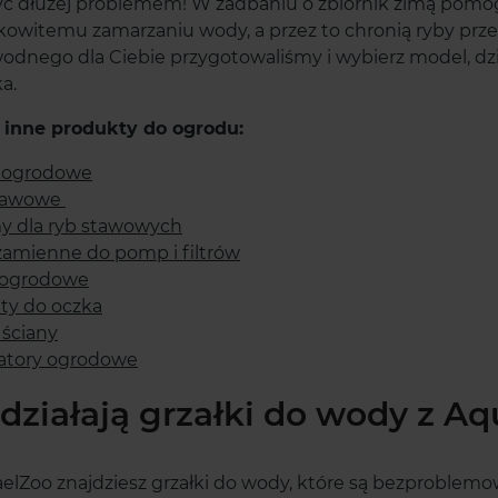
ć dłużej problemem! W zadbaniu o zbiornik zimą pomog
ujemy za wspaniałą opinię!
Dziękujemy za docenienie naszej
kowitemu zamarzaniu wody, a przez to chronią ryby prze
satysfakcja to nasz cel.
pracy! Cieszymy się, że zakupy w
odnego dla Ciebie przygotowaliśmy i wybierz model, d
nadzieję, że wkrótce znów u
naszym sklepie były dla Ciebie
a.
agościsz!
udane. Zapraszamy ponownie!
 inne produkty do ogrodu:
 ogrodowe
stawowe
y dla ryb stawowych
zamienne do pomp i filtrów
ogrodowe
ty do oczka
 ściany
zatory ogrodowe
 działają grzałki do wody z A
lZoo znajdziesz grzałki do wody, które są bezproblem