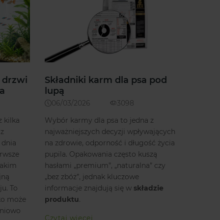
 drzwi
Składniki karm dla psa pod
a
lupą
06/03/2026
3098
 kilka
Wybór karmy dla psa to jedna z
 z
najważniejszych decyzji wpływających
 dnia
na zdrowie, odporność i długość życia
erwsze
pupila. Opakowania często kuszą
takim
hasłami „premium”, „naturalna” czy
jną
„bez zbóż”, jednak kluczowe
u. To
informacje znajdują się w
składzie
cko może
produktu
.
pniowo
Czytaj więcej