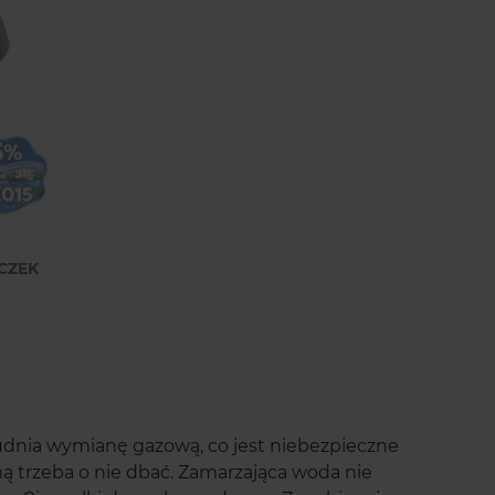
CZEK
Marcin
Maria
zweryfikowano
zweryfikowano
PolecamSzeroki wybór produktów
Nigdy nie spotkałam się
akwarystycznych – na pewno
uprzejmą i kompetentną ob
wrócę po kolejne zakupy.
rudnia wymianę gazową, co jest niebezpieczne
mą trzeba o nie dbać. Zamarzająca woda nie
wczoraj
wczoraj