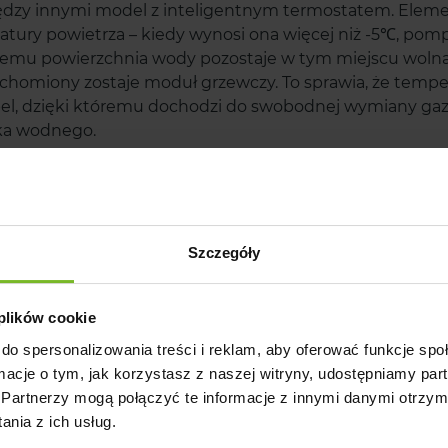
ędzy innymi model z inteligentnym termostatem. Eleme
tury powietrza – kiedy wynosi ona więcej niż -5℃, pomp
temu powierzchnia wody pozostaje w tym miejscu wolna 
chomiony zostaje moduł grzewczy. To sprawia, że temper
el, dzięki któremu dochodzi do swobodnej wymiany ga
ika wodnego.
ryj zalety grzałek do wody z
m asortymencie znajdziesz grzałki do wody, które nie zu
Szczegóły
 tanie w eksploatacji, a jednocześnie doskonale radzą so
 obsłudze – w naszej ofercie znajdziesz model, którego d
 oznacza, że grzałka jest podłączona do prądu, natomias
 plików cookie
ć. Grzałki dostępne w AquaelZoo są przystosowane do p
do spersonalizowania treści i reklam, aby oferować funkcje sp
le poradzą sobie nawet w trakcie bardzo mroźnej zimy, 
ormacje o tym, jak korzystasz z naszej witryny, udostępniamy p
e z wysokiej jakości materiałów, co zapewnia długie u
Partnerzy mogą połączyć te informacje z innymi danymi otrzym
niowej rurze. Grzałki to urządzenia bezpieczne dla ryb.
nia z ich usług.
ają do wiosny.