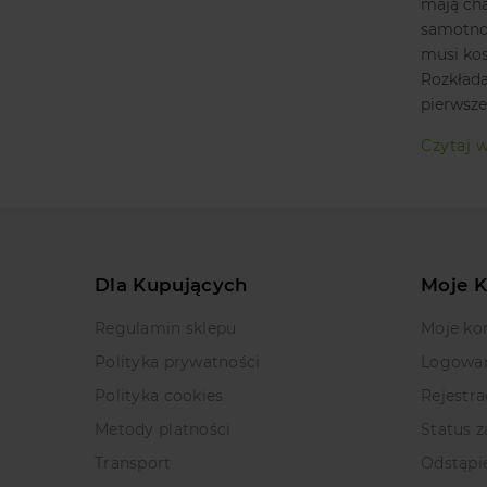
mają cha
samotnoś
musi kos
Rozkłada
pierwsze
Czytaj w
Dla Kupujących
Moje 
Regulamin sklepu
Moje ko
Polityka prywatności
Logowa
Polityka cookies
Rejestra
Metody platności
Status 
Transport
Odstąpi