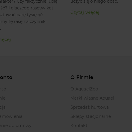
rakter? Czy faktycznie lubią
uczyć się o niego dbać.
ć? I dlaczego rasowy kot
Czytaj więcej
ztować parę tysięcy?
my tę rasę na czynniki
.
ięcej
Konto
O Firmie
nto
O AquaelZoo
nie
Marki własne Aquael
cja
Sprzedaż hurtowa
zamówienia
Sklepy stacjonarne
enie od umowy
Kontakt