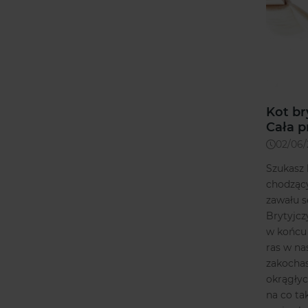
Kot br
Cała p
02/06
Szukasz 
chodzący
zawału s
Brytyjcz
w końcu 
ras w n
zakochas
okrągłyc
na co ta