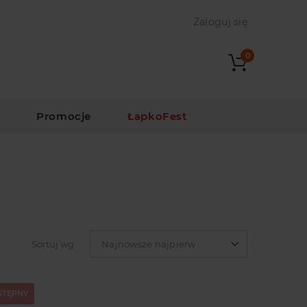
Zaloguj się
0
i
Promocje
ŁapkoFest
Sortuj wg
Najnowsze najpierw
STĘPNY