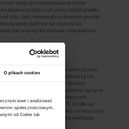
nt ten służy do monitorowania zmian
ka zapewnia stały ruch wody wokół grzałki.
od lodu. Jeśli temperatura spadnie poniżej
atura wody podnosi się i tworzy się
zowej tak ważnej dla zdrowia mieszkańców
 AquaelZoo
żywają niepotrzebnie energii elektrycznej.
O plikach cookies
bie z zamarzającą wodą. Urządzenia są też
ziałanie możesz śledzić dzięki diodom.
t czerwona zapala się, gdy urządzenie zaczyna
racy w bardzo niskich temperaturach.
ołecznościowe i analizować
gdy temperatury sięgają -30℃. Grzałki są
artnerom społecznościowym,
żytkowanie. Element grzejny jest umieszczony
anymi od Ciebie lub
 Dzięki nim mieszkańcy zbiornika wodnego