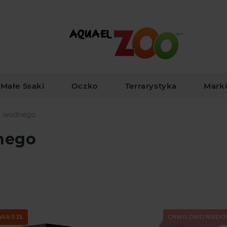
Małe Ssaki
Oczko
Terrarystyka
Mark
ka wodnego
nego
WA 0 ZŁ
CHWILOWO NIEDO