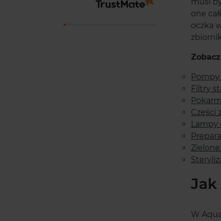
musi by
Dzięk
one cał
Twoja 
oczka w
Mamy 
zbiornik
nas z
Zobacz
Pompy
Filtry 
Pokarm
Części 
Lampy 
Prepara
Zielone
Steryli
Jak
W Aquae