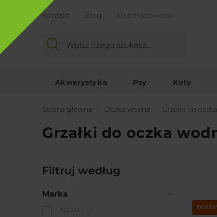
Kontakt
Blog
Klub Hodowców
Akwarystyka
Psy
Koty
Strona główna
Oczko wodne
Grzałki do ocz
Grzałki do oczka wod
Filtruj według
Marka
DOSTA
AQUAEL
2