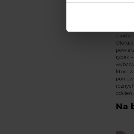
Poz
Zamarza
asortym
Oferuje
powierz
rybek –
wybarwi
które z
poniewa
różnych
odcień 
Na 