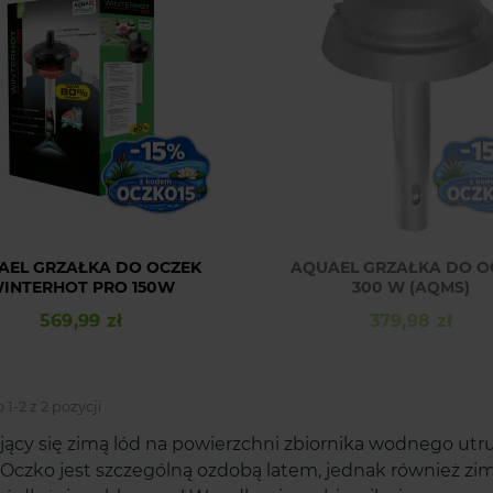
AEL GRZAŁKA DO OCZEK
AQUAEL GRZAŁKA DO O
INTERHOT PRO 150W
300 W (AQMS)
wyróżniona
wyróżniona
Ksawery
Aleksandra
569,99 zł
379,98 zł
Cena
Cena
zweryfikowano
zweryfikowano
rona wygląda dobrze i łatwo
Nic nie muli. Strona na poziomie 🚀
znaleźć rzeczy które nas
Sklep budzi zaufanie. Dużo
resują. Jest duży asortyment,
1-2 z 2 pozycji
produktów dostępnych do
wa płatność i
szybka
dostawa.
kupienia to podstawa. Brawo💣
Polecam !
jący się zimą lód na powierzchni zbiornika wodnego ut
2025-03-04
2025-03-03
. Oczko jest szczególną ozdobą latem, jednak również zi
Komentarz sklepu
Komentarz sklepu