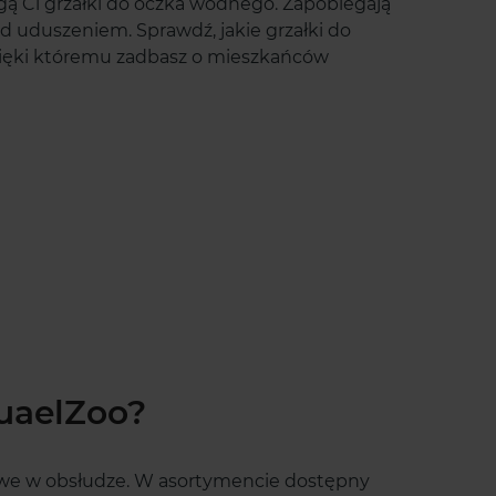
ą Ci grzałki do oczka wodnego. Zapobiegają
d uduszeniem. Sprawdź, jakie grzałki do
zięki któremu zadbasz o mieszkańców
quaelZoo?
owe w obsłudze. W asortymencie dostępny