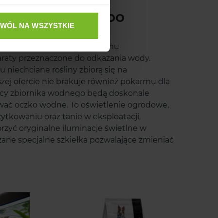
 oferty AquaelZoo
ZWÓL NA WSZYSTKIE
poradzisz sobie dzięki naszemu
raty przeznaczone do odkażania wody.
 niechciane rośliny zbiorą się na
szej ofercie nie brakuje również pokarmu dla
ańcy zbiornika wodnego będą doskonale
wać oczko wodne. To oświetlenie ogrodowe,
ytkowaniu oraz tanie w eksploatacji,
rzyć oryginalne iluminacje świetlne w
ane specjalne szkiełka pozwalające zmieniać