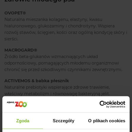
OVOPET®
Naturalna mieszanka kolagenu, elastyny, kwasu
hialuronowego, glukozaminy i chondroityny. Wspiera
rozwój stawów, ścięgien, kości oraz ogólną kondycję skóry i
sierści.
MACROGARD®
Źródło beta-glukanów wzmacniających układ
odpornościowy, pomagających młodemu organizmowi
chronić się przed szkodliwymi czynnikami zewnętrznymi.
ACTIVEMOS & babka płesznik
Naturalne prebiotyki wspierające zdrowe trawienie,
właściwy metabolizm i równowagę bakteryjną jelit.
Skład karmy ElbeVille Puppy & Junior
Mini Fresh Turkey
Zgoda
Szczegóły
O plikach cookies
Świeże mięso indyka bez kości (35%), suszona kaczka (17%),