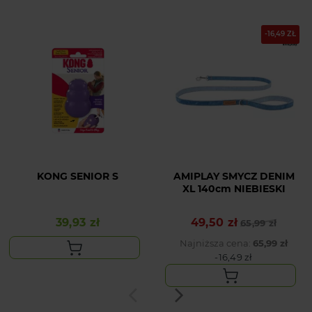
-16,49 ZŁ
KONG SENIOR S
AMIPLAY SMYCZ DENIM
XL 140cm NIEBIESKI
39,93 zł
49,50 zł
Cena
Cena podstawowa
Cena
65,99 zł
Najniższa cena:
65,99 zł
-16,49 zł