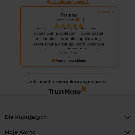
Jak zbieramy opinie?
wyróżniona
Tatiana
zweryfikowano
Wszystkie produkty spełniają moje
oczekiwania, polecam. Towar został
dokładnie i starannie zapakowany.
Rewelacyjna obsługa, która wykonuje
swoją pracę na 100%. Dobry opis
2025-03-03
sprzedawanych produktów,
konkurencyjne ceny,
szybka
realizacja
Komentarz sklepu
zamówienia, dobrze towar opakowany.
Dziękujemy za miłe słowa! Cieszymy się, że
Zamówiłam akwarium kostka 30l, byłam
nasze produkty i obsługa spełniły Twoje
zachwyconą z opakowania 🔥nawet gdyby
oczekiwania. Zapraszamy ponownie! 😊
zebranych i zweryfikowanych przez
ktoś rzucał ten karton, nic by mu nie stało
💪💪💪
Dla Kupujących
Moje Konto