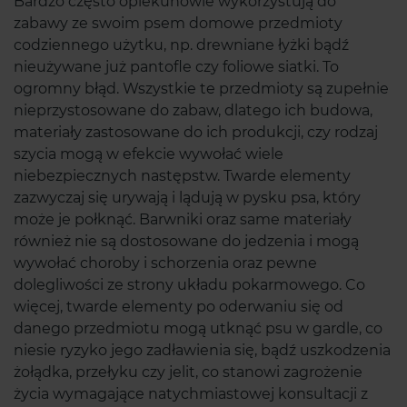
Bardzo często opiekunowie wykorzystują do
zabawy ze swoim psem domowe przedmioty
codziennego użytku, np. drewniane łyżki bądź
nieużywane już pantofle czy foliowe siatki. To
ogromny błąd. Wszystkie te przedmioty są zupełnie
nieprzystosowane do zabaw, dlatego ich budowa,
materiały zastosowane do ich produkcji, czy rodzaj
szycia mogą w efekcie wywołać wiele
niebezpiecznych następstw. Twarde elementy
zazwyczaj się urywają i lądują w pysku psa, który
może je połknąć. Barwniki oraz same materiały
również nie są dostosowane do jedzenia i mogą
wywołać choroby i schorzenia oraz pewne
dolegliwości ze strony układu pokarmowego. Co
więcej, twarde elementy po oderwaniu się od
danego przedmiotu mogą utknąć psu w gardle, co
niesie ryzyko jego zadławienia się, bądź uszkodzenia
żołądka, przełyku czy jelit, co stanowi zagrożenie
życia wymagające natychmiastowej konsultacji z