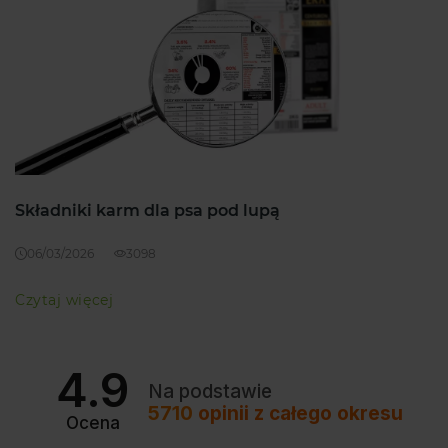
Składniki karm dla psa pod lupą
06/03/2026
3098
Czytaj więcej
4.9
Na podstawie
5710
opinii
z całego okresu
Ocena