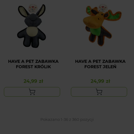
HAVE A PET ZABAWKA
HAVE A PET ZABAWKA
FOREST KRÓLIK
FOREST JELEŃ
24,99 zł
24,99 zł
Cena
Cena
Pokazano 1-36 z 360 pozycji