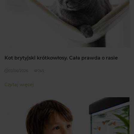
może także posłużyć szczeniakowi do
czeka na niego miła smakowa niespodzianka. W
przytulania. Warto zajrzeć do naszego sklepu
naszej ofercie znajdziesz wiele ciekawych
zoologicznego, gdzie znajdziesz odpowiednie
pluszaków, które możesz zamówić dla swojego
zabawki dla Twojego szczeniaka.
czworonoga. Gwarantujemy, że są to wysokiej
klasy zabawki edukacyjne.
Kot brytyjski krótkowłosy. Cała prawda o rasie
02/06/2026
745
Czytaj więcej