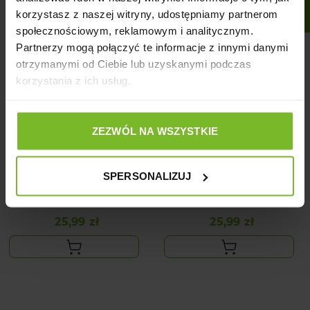
korzystasz z naszej witryny, udostępniamy partnerom
społecznościowym, reklamowym i analitycznym.
Partnerzy mogą połączyć te informacje z innymi danymi
otrzymanymi od Ciebie lub uzyskanymi podczas
korzystania z ich usług.
ZEZWÓL NA WSZYSTKIE
HAVE A PET ZABAWKA
HAVE A PET ZABAWKA
SPERSONALIZUJ
FRĘDZEL KRÓLIK
FRĘDZEL SŁOŃ
25,99 zł
25,99 zł
Cena
Cena