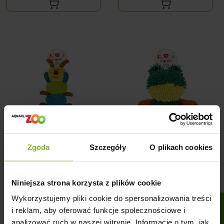
Zgoda
Szczegóły
O plikach cookies
HAVE A PET ZABAWKA
HAVE A PET ZABAWKA
FRĘDZEL GĄSIENICA
FRĘDZEL ŻABA
Niniejsza strona korzysta z plików cookie
24,99 zł
25,99 zł
Cena
Cena
Wykorzystujemy pliki cookie do spersonalizowania treści
FILTRUJ
i reklam, aby oferować funkcje społecznościowe i
analizować ruch w naszej witrynie. Informacje o tym, jak