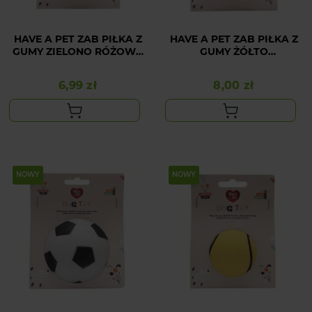
HAVE A PET ZAB PIŁKA Z
HAVE A PET ZAB PIŁKA Z
GUMY ZIELONO RÓŻOWA
GUMY ŻÓŁTO
5,7CM
POMARAŃCZOWA 6,3CM
6,99 zł
8,00 zł
Cena
Cena
NOWY
NOWY