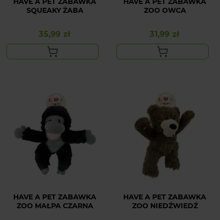
HAVE A PET ZABAWKA
HAVE A PET ZABAWKA
SQUEAKY ŻABA
ZOO OWCA
35,99 zł
31,99 zł
Cena
Cena
HAVE A PET ZABAWKA
HAVE A PET ZABAWKA
ZOO MAŁPA CZARNA
ZOO NIEDŹWIEDŹ