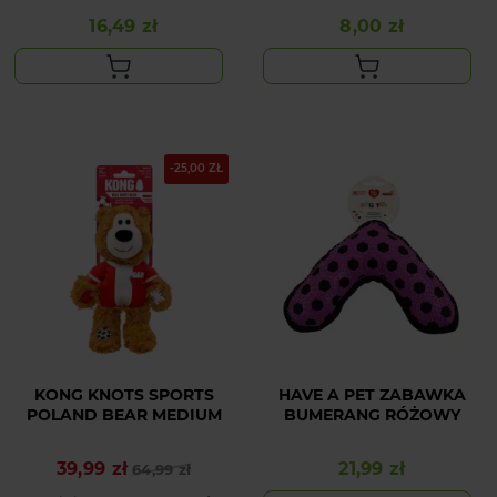
16,49 zł
8,00 zł
Cena
Cena
-25,00 ZŁ
KONG KNOTS SPORTS
HAVE A PET ZABAWKA
POLAND BEAR MEDIUM
BUMERANG RÓŻOWY
39,99 zł
21,99 zł
Cena podstawowa
Cena
64,99 zł
Cena