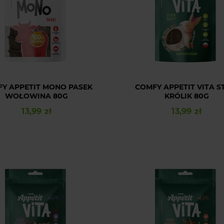
Y APPETIT MONO PASEK
COMFY APPETIT VITA S
WOŁOWINA 80G
KRÓLIK 80G
13,99 zł
13,99 zł
Cena
Cena