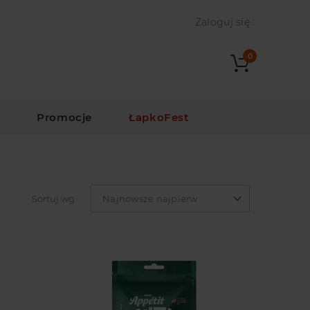
Zaloguj się
0
i
Promocje
ŁapkoFest
Sortuj wg
Najnowsze najpierw