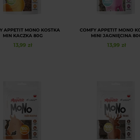
Y APPETIT MONO KOSTKA
COMFY APPETIT MONO K
MIN KACZKA 80G
MINI JAGNIĘCINA 80
13,99 zł
13,99 zł
Cena
Cena