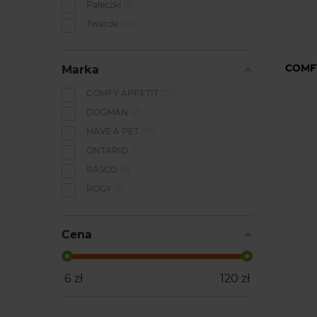
Pałeczki
2
Twarde
15
COMF
Marka
COMFY APPETIT
20
DOGMAN
2
HAVE A PET
10
ONTARIO
11
RASCO
9
ROGY
3
Cena
6
zł
120
zł