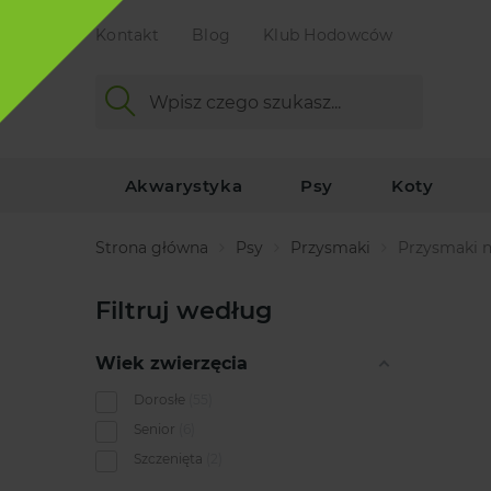
Kontakt
Blog
Klub Hodowców
Akwarystyka
Psy
Koty
Strona główna
Psy
Przysmaki
Przysmaki n
Filtruj według
Wiek zwierzęcia
Dorosłe
55
Senior
6
Szczenięta
2