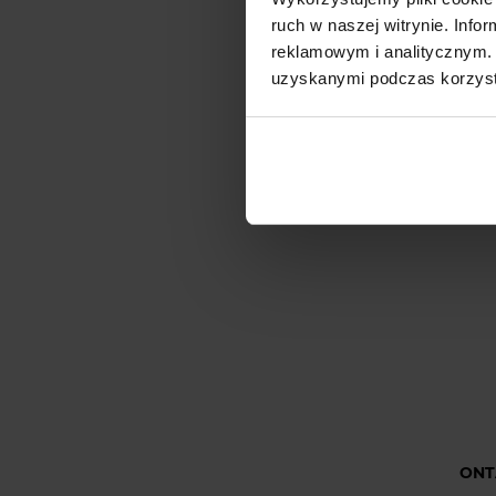
R
ruch w naszej witrynie. Inf
reklamowym i analitycznym. 
uzyskanymi podczas korzysta
ONT