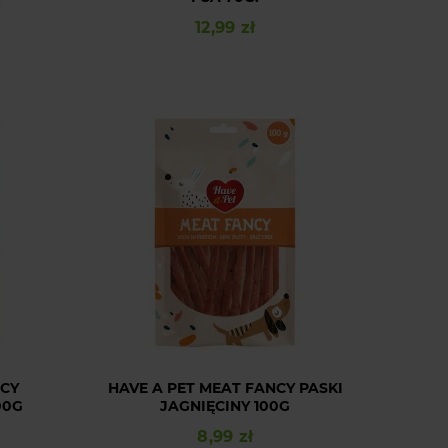
12,99 zł
Cena
NCY
HAVE A PET MEAT FANCY PASKI
00G
JAGNIĘCINY 100G
8,99 zł
Cena