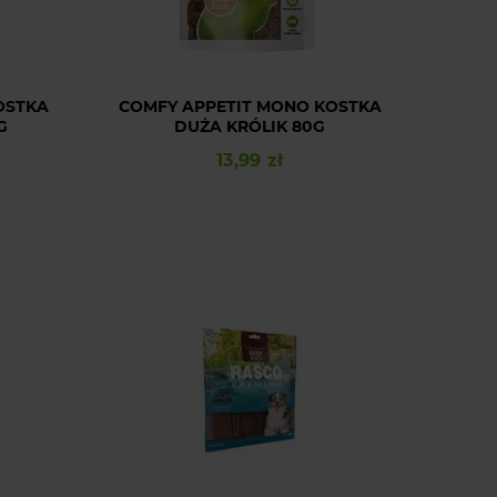
OSTKA
COMFY APPETIT MONO KOSTKA
G
DUŻA KRÓLIK 80G
13,99 zł
Cena