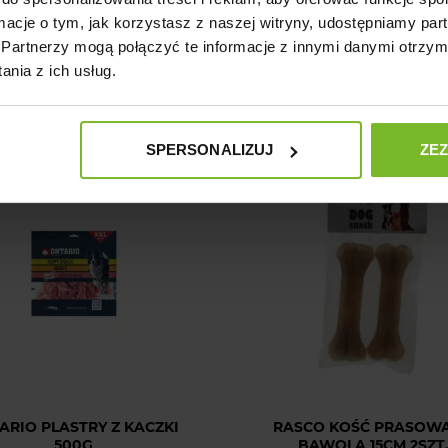
ASCO KOŚĆ Z SZYNKI
ONTARIO CHRUPIĄCE PLA
ormacje o tym, jak korzystasz z naszej witryny, udostępniamy p
PARMEŃSKIEJ L 1SZT
KURCZAKA 500G
Partnerzy mogą połączyć te informacje z innymi danymi otrzym
12,99 zł
69,99 zł
Cena
Cena
nia z ich usług.
SPERSONALIZUJ
ZE
ARIO PLASTRY Z KACZKI
RASCO KOŚĆ PRASOW
500G
BAWOLA 15CM 2SZT