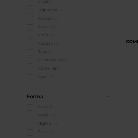
Indyk
1
Jagnięcina
6
Kaczka
10
Konina
2
Królik
6
COMF
Kurczak
9
Ryby
2
Wieprzowina
4
Wołowina
9
Łosoś
1
Forma
Kości
5
Kostki
8
Miękkie
5
Paski
20