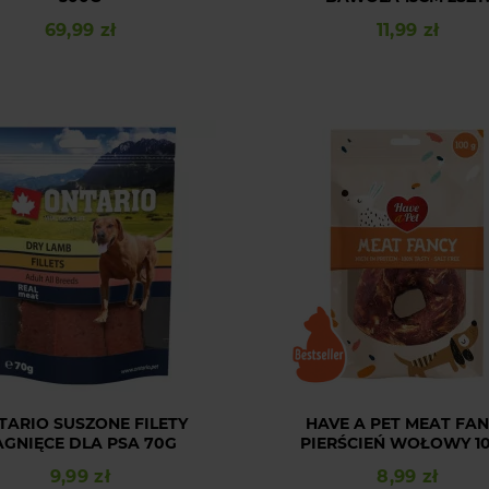
69,99 zł
11,99 zł
Cena
Cena
TARIO SUSZONE FILETY
HAVE A PET MEAT FA
AGNIĘCE DLA PSA 70G
PIERŚCIEŃ WOŁOWY 1
9,99 zł
8,99 zł
Cena
Cena