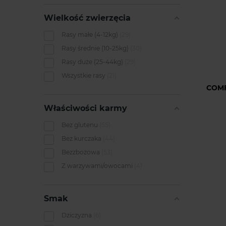
Wielkość zwierzęcia
Rasy małe (4-12kg)
29
Rasy średnie (10-25kg)
30
Rasy duże (25-44kg)
29
Wszystkie rasy
21
COMF
Właściwości karmy
Bez glutenu
55
Bez kurczaka
44
Bezzbożowa
53
Z warzywami/owocami
4
Smak
Dziczyzna
6