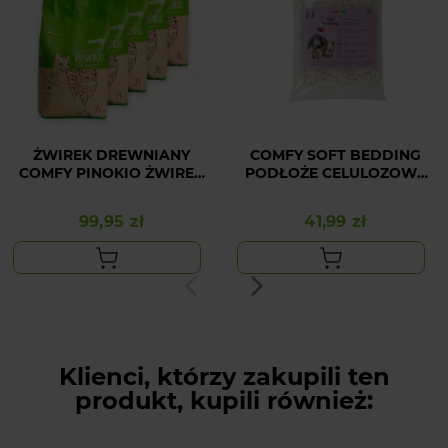
ŻWIREK DREWNIANY
COMFY SOFT BEDDING
COMFY PINOKIO ŻWIREK
PODŁOŻE CELULOZOWE
7L x 5 SZT
6L
99,95 zł
41,99 zł
Cena
Cena
Klienci, którzy zakupili ten
produkt, kupili również: