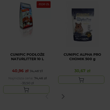
-33,50 ZŁ
CUNIPIC PODŁOŻE
CUNIPIC ALPHA PRO
NATURLITTER 10 L
CHOMIK 500 g
40,96 zł
30,67 zł
Cena podstawowa
Cena
74,46 zł
Cena
Najniższa cena:
74,46 zł
-33,50 zł