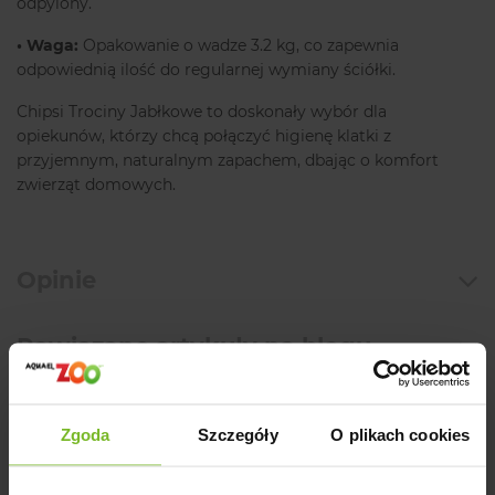
odpylony.
• Waga:
Opakowanie o wadze 3.2 kg, co zapewnia
odpowiednią ilość do regularnej wymiany ściółki.
Chipsi Trociny Jabłkowe to doskonały wybór dla
opiekunów, którzy chcą połączyć higienę klatki z
przyjemnym, naturalnym zapachem, dbając o komfort
zwierząt domowych.
Opinie
Powiązane artykuły na blogu
Zgoda
Szczegóły
O plikach cookies
Opinie o produkcie: CHIPSI TROCINY