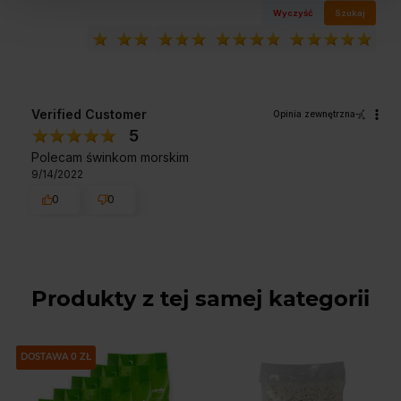
Wyczyść
Szukaj
Verified Customer
Opinia zewnętrzna
5
Polecam świnkom morskim
9/14/2022
0
0
Produkty z tej samej kategorii
PAKIET
DOSTAWA 0 ZŁ