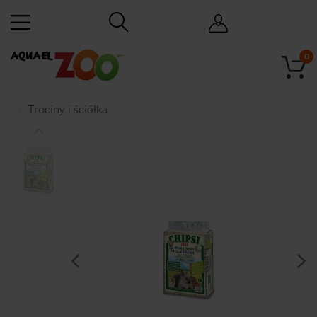
0
Trociny i ściółka