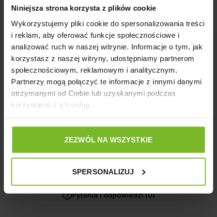
JABŁKOWE 3.2 KG
Niniejsza strona korzysta z plików cookie
Wykorzystujemy pliki cookie do spersonalizowania treści
i reklam, aby oferować funkcje społecznościowe i
5
100%
analizować ruch w naszej witrynie. Informacje o tym, jak
4
korzystasz z naszej witryny, udostępniamy partnerom
0%
5.0
społecznościowym, reklamowym i analitycznym.
3
0%
1
opinii klientów
Partnerzy mogą połączyć te informacje z innymi danymi
z całego okresu
2
otrzymanymi od Ciebie lub uzyskanymi podczas
0%
zebranych i zweryfikowanych przez
korzystania z ich usług.
1
0%
ZEZWÓL NA WSZYSTKIE
Jak zbieramy opinie?
SPERSONALIZUJ
Opinie klientów
Pytania i odpowiedzi (0)