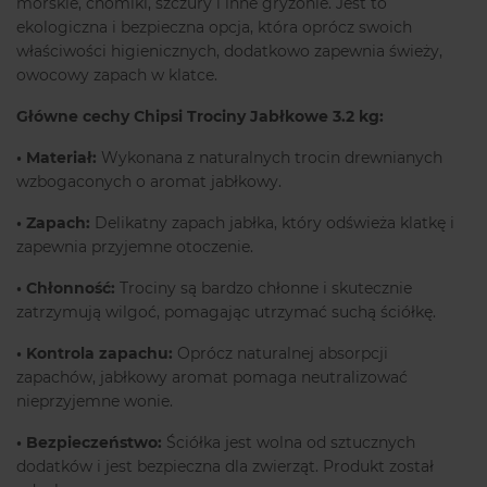
morskie, chomiki, szczury i inne gryzonie. Jest to
ekologiczna i bezpieczna opcja, która oprócz swoich
właściwości higienicznych, dodatkowo zapewnia świeży,
owocowy zapach w klatce.
Główne cechy Chipsi Trociny Jabłkowe 3.2 kg:
• Materiał:
Wykonana z naturalnych trocin drewnianych
wzbogaconych o aromat jabłkowy.
• Zapach:
Delikatny zapach jabłka, który odświeża klatkę i
zapewnia przyjemne otoczenie.
• Chłonność:
Trociny są bardzo chłonne i skutecznie
zatrzymują wilgoć, pomagając utrzymać suchą ściółkę.
• Kontrola zapachu:
Oprócz naturalnej absorpcji
zapachów, jabłkowy aromat pomaga neutralizować
nieprzyjemne wonie.
• Bezpieczeństwo:
Ściółka jest wolna od sztucznych
dodatków i jest bezpieczna dla zwierząt. Produkt został