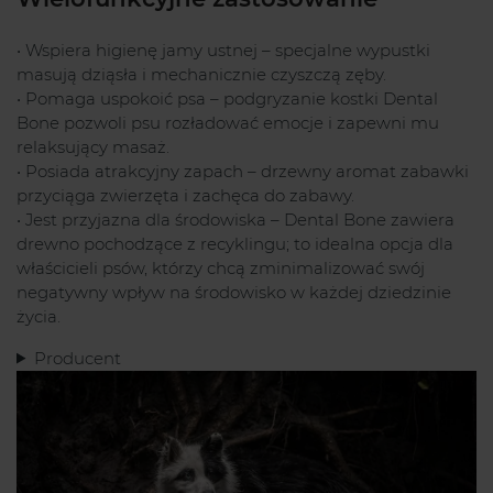
• Wspiera higienę jamy ustnej – specjalne wypustki
masują dziąsła i mechanicznie czyszczą zęby.
• Pomaga uspokoić psa – podgryzanie kostki Dental
Bone pozwoli psu rozładować emocje i zapewni mu
relaksujący masaż.
• Posiada atrakcyjny zapach – drzewny aromat zabawki
przyciąga zwierzęta i zachęca do zabawy.
• Jest przyjazna dla środowiska – Dental Bone zawiera
drewno pochodzące z recyklingu; to idealna opcja dla
właścicieli psów, którzy chcą zminimalizować swój
negatywny wpływ na środowisko w każdej dziedzinie
życia.
Producent