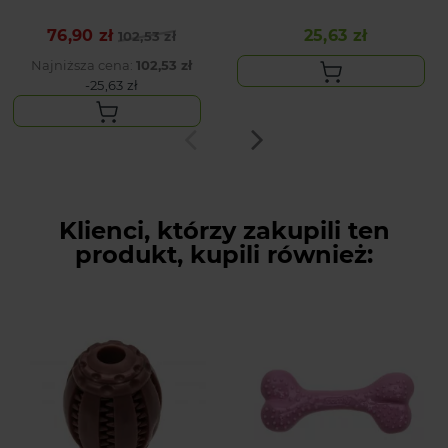
DUŻEGO PSA TEXAS 50
CZARNE PASKI 150 CM XL
CM
POPULAR
76,90 zł
25,63 zł
Cena podstawowa
Cena
102,53 zł
Cena
Najniższa cena:
102,53 zł
-25,63 zł
Klienci, którzy zakupili ten
produkt, kupili również: