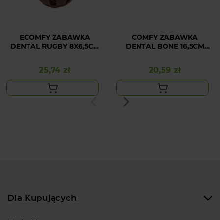
ECOMFY ZABAWKA
COMFY ZABAWKA
DENTAL RUGBY 8X6,5CM
DENTAL BONE 16,5CM
MEATY MIX
STRAWBERRY
25,74 zł
20,59 zł
Cena
Cena
Dla Kupujących