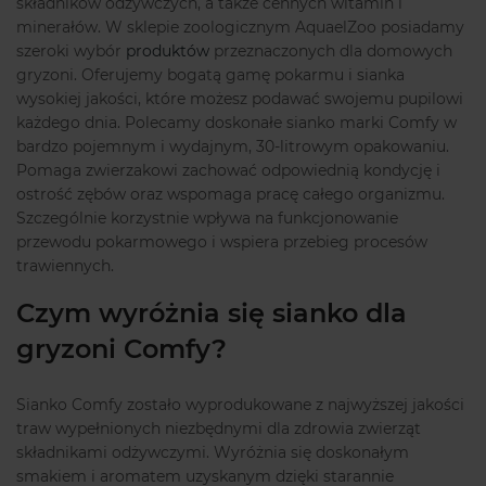
składników odżywczych, a także cennych witamin i
minerałów. W sklepie zoologicznym AquaelZoo posiadamy
szeroki wybór
produktów
przeznaczonych dla domowych
gryzoni. Oferujemy bogatą gamę pokarmu i sianka
wysokiej jakości, które możesz podawać swojemu pupilowi
każdego dnia. Polecamy doskonałe sianko marki Comfy w
bardzo pojemnym i wydajnym, 30-litrowym opakowaniu.
Pomaga zwierzakowi zachować odpowiednią kondycję i
ostrość zębów oraz wspomaga pracę całego organizmu.
Szczególnie korzystnie wpływa na funkcjonowanie
przewodu pokarmowego i wspiera przebieg procesów
trawiennych.
Czym wyróżnia się sianko dla
gryzoni Comfy?
Sianko Comfy zostało wyprodukowane z najwyższej jakości
traw wypełnionych niezbędnymi dla zdrowia zwierząt
składnikami odżywczymi. Wyróżnia się doskonałym
smakiem i aromatem uzyskanym dzięki starannie