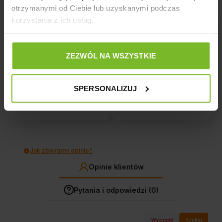
otrzymanymi od Ciebie lub uzyskanymi podczas
korzystania z ich usług.
5
80%
4
20%
4.8
ZEZWÓL NA WSZYSTKIE
3
0%
5
opinii klientów
z całego okresu
2
0%
zebranych i zweryfikowanych przez
SPERSONALIZUJ
1
0%
Jak zbieramy opinie?
Opinie klientów
Pytania i odpowiedzi (0)
Wyczyść
Szukaj