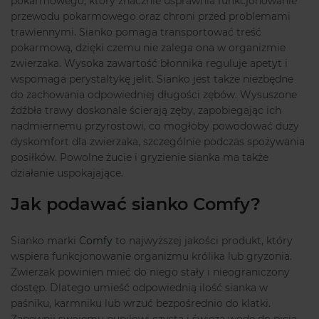
pokarmowego, który znacznie usprawnia funkcjonowanie
przewodu pokarmowego oraz chroni przed problemami
trawiennymi. Sianko pomaga transportować treść
pokarmową, dzięki czemu nie zalega ona w organizmie
zwierzaka. Wysoka zawartość błonnika reguluje apetyt i
wspomaga perystaltykę jelit. Sianko jest także niezbędne
do zachowania odpowiedniej długości zębów. Wysuszone
źdźbła trawy doskonale ścierają zęby, zapobiegając ich
nadmiernemu przyrostowi, co mogłoby powodować duży
dyskomfort dla zwierzaka, szczególnie podczas spożywania
posiłków. Powolne żucie i gryzienie sianka ma także
działanie uspokajające.
Jak podawać sianko Comfy?
Sianko marki
Comfy
to najwyższej jakości produkt, który
wspiera funkcjonowanie organizmu królika lub gryzonia.
Zwierzak powinien mieć do niego stały i nieograniczony
dostęp. Dlatego umieść odpowiednią ilość sianka w
paśniku, karmniku lub wrzuć bezpośrednio do klatki.