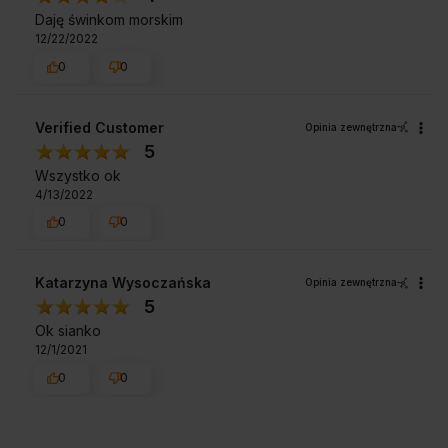
Daję świnkom morskim
12/22/2022
0
0
Verified Customer
Opinia zewnętrzna
5
Wszystko ok
4/13/2022
0
0
Katarzyna Wysoczańska
Opinia zewnętrzna
5
Ok sianko
12/1/2021
0
0