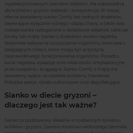
wyselekcjonowanym, szerokim źdźbłom. Ma odpowiednią
dla królików i gryzoni wielkość i konsystencję. W naszej
ofercie posiadamy sianko Comfy bez żadnych dodatków,
zawierające wyłącznie różnego rodzaju trawy, a także dwa
rodzaje sianka wzbogacone o dodatkowe składniki, takie jak
kwiaty lub miętę. Sianko z dodatkiem kwiatu nagietka
doskonale wpływa na oczyszczenie organizmu zwierzaka z
zalegających toksyn, które mogą być przyczyną
nieprawidłowego funkcjonowania organizmu. Ponadto,
kwiat nagietka wykazuje silne właściwości antybakteryjne,
przeciwzapalne i ściągające. Sianko Comfy z miętą ma
zbawienny wpływ na wszelkie problemy trawienne.
Pobudza apetyt, działa rozkurczowo oraz dezynfekująco.
Sianko w diecie gryzoni –
dlaczego jest tak ważne?
Sianko to podstawowy składnik w codziennym żywieniu
królików i gryzoni. Zawiera mnóstwo włóknistego błonnika