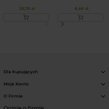
BAWEŁNIANE 10L
26,76 zł
6,49 zł
Cena
Cena
Dla Kupujących
Moje Konto
O Firmie
Opinie o firmie