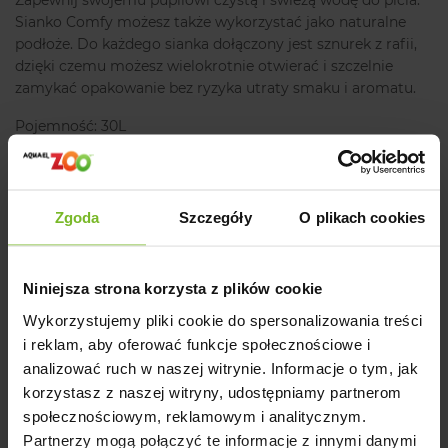
Zapewnij swojemu pupilowi czystą i świeżą wodę do picia.
Sianko Comfy możesz także wykorzystać jako naturalne
podłoże. Do każdego sianka dołączony jest sznurek z rafii,
dzięki czemu możesz wielokrotnie otwierać i szczelnie
zamykać opakowanie bez ryzyka utraty smaku i aromatu.
Pojemność: 30L
Producent
Zgoda
Szczegóły
O plikach cookies
Opinie
Niniejsza strona korzysta z plików cookie
Powiązane artykuły na blogu
Wykorzystujemy pliki cookie do spersonalizowania treści
i reklam, aby oferować funkcje społecznościowe i
analizować ruch w naszej witrynie. Informacje o tym, jak
korzystasz z naszej witryny, udostępniamy partnerom
Opinie o produkcie: COMFY SIANKO 30
społecznościowym, reklamowym i analitycznym.
L/500g
Partnerzy mogą połączyć te informacje z innymi danymi