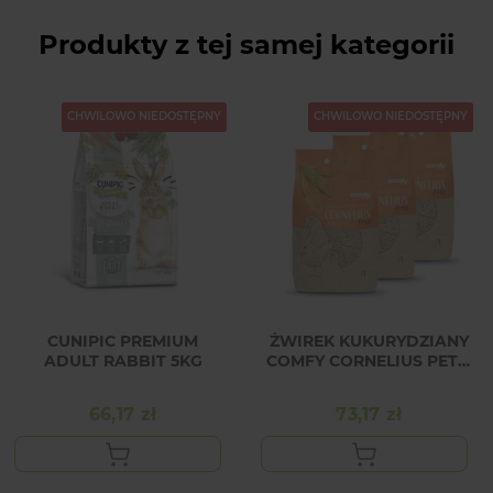
Produkty z tej samej kategorii
CHWILOWO NIEDOSTĘPNY
CHWILOWO NIEDOSTĘPNY
CUNIPIC PREMIUM
ŻWIREK KUKURYDZIANY
ADULT RABBIT 5KG
COMFY CORNELIUS PETIT
NATURAL 7L x 3 SZT
66,17 zł
73,17 zł
Cena
Cena