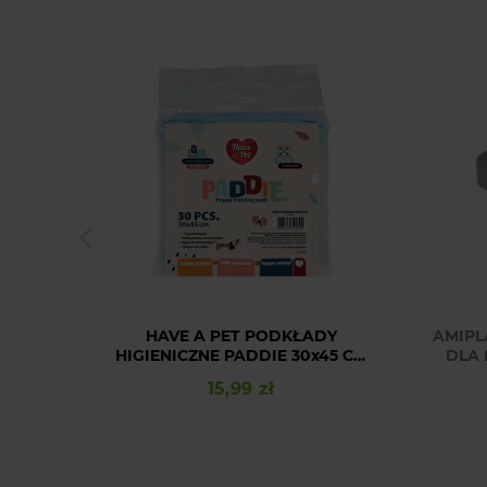
HAVE A PET PODKŁADY
AMIPL
HIGIENICZNE PADDIE 30x45 CM
DLA 
30SZT
15,99 zł
Cena