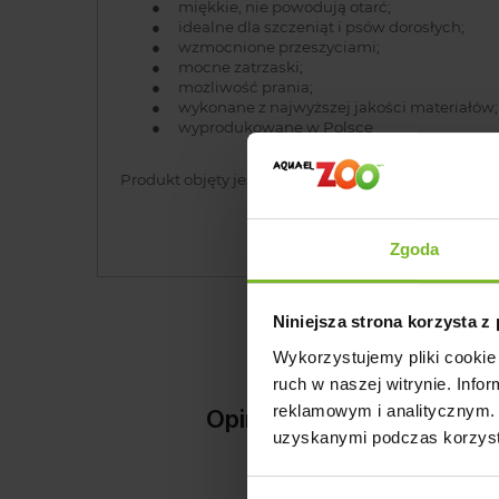
●
miękkie, nie powodują otarć;
●
idealne dla szczeniąt i psów dorosłych;
●
wzmocnione przeszyciami;
●
mocne zatrzaski;
●
możliwość prania;
●
wykonane z najwyższej jakości materiałów;
●
wyprodukowane w Polsce
Produkt objęty jest
3 letnią gwarancją.
Zgoda
Niniejsza strona korzysta z
Wykorzystujemy pliki cookie 
ruch w naszej witrynie. Inf
reklamowym i analitycznym. 
Opinie o produkcie: 
uzyskanymi podczas korzysta