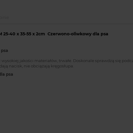
inie
 25-40 x 35-55 x 2cm
Czerwono-oliwkowy dla psa
 psa
 wysokiej jakości materiałów, trwałe. Doskonale sprawdzą się po
ają nacisk, nie obciążają kręgosłupa.
la psa