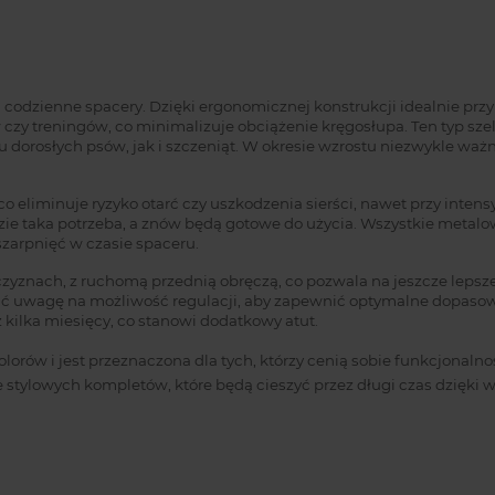
codzienne spacery. Dzięki ergonomicznej konstrukcji idealnie przyl
czy treningów, co minimalizuje obciążenie kręgosłupa. Ten typ sz
dorosłych psów, jak i szczeniąt. W okresie wzrostu niezwykle waż
co eliminuje ryzyko otarć czy uszkodzenia sierści, nawet przy int
dzie taka potrzeba, a znów będą gotowe do użycia. Wszystkie metal
arpnięć w czasie spaceru.
zczyznach, z ruchomą przednią obręczą, co pozwala na jeszcze lep
cić uwagę na możliwość regulacji, aby zapewnić optymalne dopasow
 kilka miesięcy, co stanowi dodatkowy atut.
lorów i jest przeznaczona dla tych, którzy cenią sobie funkcjonaln
 stylowych kompletów, które będą cieszyć przez długi czas dzięki w