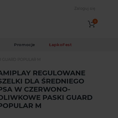
Zaloguj się
0
i
Promocje
ŁapkoFest
I GUARD POPULAR M
AMIPLAY REGULOWANE
SZELKI DLA ŚREDNIEGO
PSA W CZERWONO-
OLIWKOWE PASKI GUARD
POPULAR M