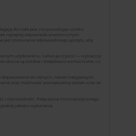
egają do ciała psa, nie powodując ucisku.
elek najlepiej odpowiada anatomicznym
ne jest stosowanie odpowiedniego sprzętu, aby
ensywnym użytkowaniu. Łatwo je czyścić — wystarczy
owe okucia są solidne i dodatkowo wzmocnione, co
sze dopasowanie do różnych, nawet nietypowych
anie oraz możliwość powiększenia szelek wraz ze
ość i różnorodność. Połączenie minimalistycznego
ysokiej jakości wykonania.