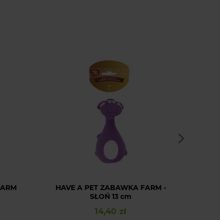
FARM
HAVE A PET ZABAWKA FARM -
SŁOŃ 13 cm
PLUS
14,40 zł
Cena