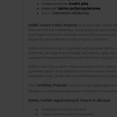
●
Przeznaczenie:
średni pies
●
Materiał:
taśma polipropylenowa
●
Kolor:
Czerwono-oliwkowy
Szelki Guard z serii Popular
to doskonały wybór na 
Równomiernie rozkładają ciężar podczas spacerów 
wymaganiom psów, dlatego sprawdzi się zarówno u 
wspierać prawidłowy rozwój mięśni i szkieletu.
Szelki wykonane są z miękkiej, wytrzymałej taśmy, 
przetrzeć je wilgotną szmatką lub wyprać, gdy zaj
zapewnia bezpieczeństwo podczas mocniejszych sz
Szelki Guard są w pełni regulowane w trzech płas
sylwetek psów. Przy doborze rozmiaru warto zwró
wzrostem psa. Dzięki temu szelki będą służyć przez
Seria
amiplay Popular
wyróżnia się bogatą gamą ko
designu z szeroką paletą barw umożliwia tworzenie
Zalety Szelek regulowanych Guard M dla psa:
●
duża gama kolorystyczna;
●
trzypunktowy zakres regulacji;