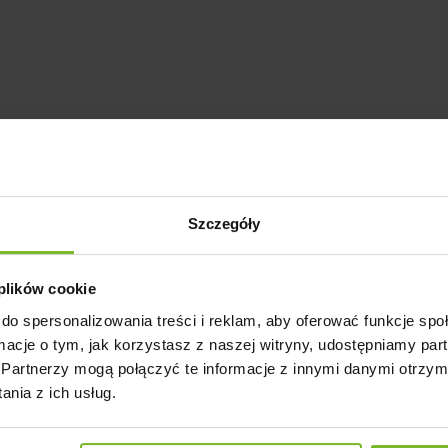
Szczegóły
 plików cookie
do spersonalizowania treści i reklam, aby oferować funkcje sp
ormacje o tym, jak korzystasz z naszej witryny, udostępniamy p
Partnerzy mogą połączyć te informacje z innymi danymi otrzym
AMIPLAY REGULOWANE SZELKI DLA ŚRED
nia z ich usług.
OLIWKOWE PASKI GUARD POPULAR M