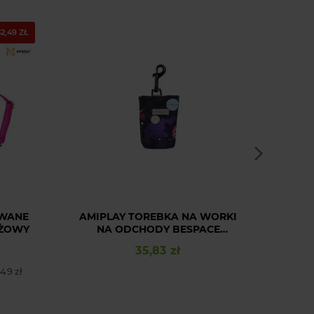
32,49 ZŁ
PAKIE
DOSTA
OWANE
AMIPLAY TOREBKA NA WORKI
COM
ÓŻOWY
NA ODCHODY BESPACE
MILKYWAY
35,83 zł
Cena
,49 zł