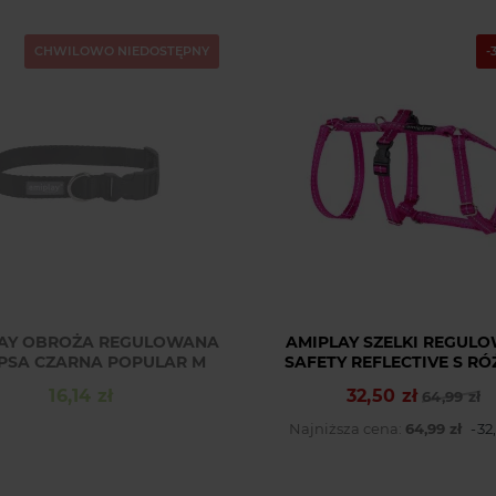
CHWILOWO NIEDOSTĘPNY
-
AY OBROŻA REGULOWANA
AMIPLAY SZELKI REGUL
PSA CZARNA POPULAR M
SAFETY REFLECTIVE S R
16,14 zł
32,50 zł
Cena
Cena podstawowa
Cena
64,99 zł
Najniższa cena:
64,99 zł
-32