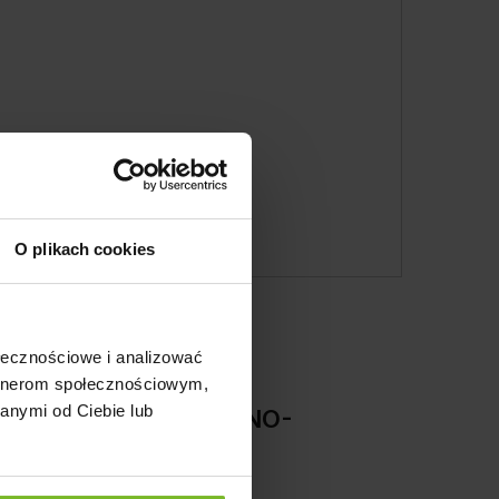
O plikach cookies
ołecznościowe i analizować
artnerom społecznościowym,
anymi od Ciebie lub
NIEGO PSA W CZERWONO-