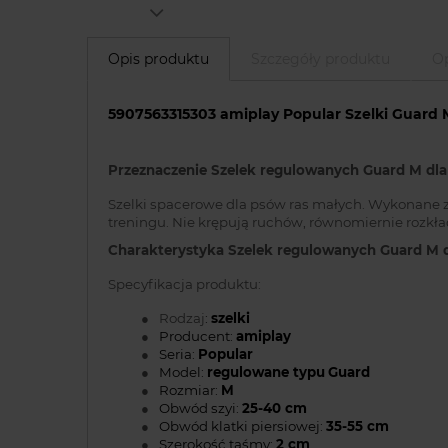
Opis produktu
Szczegóły produktu
Op
5907563315303 amiplay Popular Szelki Guard M
Przeznaczenie Szelek regulowanych Guard M dla
Szelki spacerowe dla psów ras małych. Wykonane z
treningu. Nie krępują ruchów, równomiernie rozkład
Charakterystyka Szelek regulowanych Guard M d
Specyfikacja produktu:
●
Rodzaj
:
szelki
●
Producent:
amiplay
●
Seria:
Popular
●
Model:
regulowane typu
Guard
●
Rozmiar:
M
●
Obwód szyi:
25-40 cm
●
Obwód klatki piersiowej:
35-55 cm
●
Szerokość taśmy:
2 cm