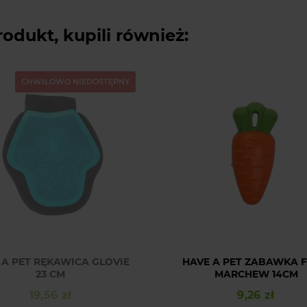
rodukt, kupili również:
CHWILOWO NIEDOSTĘPNY
 A PET RĘKAWICA GLOVIE
HAVE A PET ZABAWKA 
23 CM
MARCHEW 14CM
19,56 zł
9,26 zł
Cena
Cena