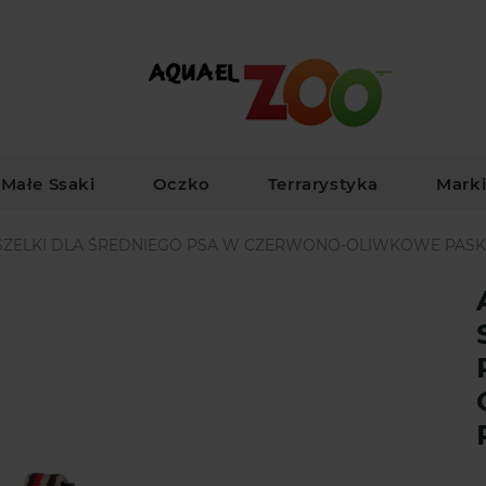
Małe Ssaki
Oczko
Terrarystyka
Mark
SZELKI DLA ŚREDNIEGO PSA W CZERWONO-OLIWKOWE PASK