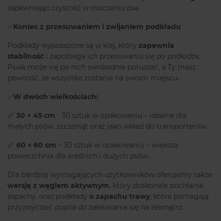
zapewniając czystość w otoczeniu psa.
✅
Koniec z przesuwaniem i zwijaniem podkładu
Podkłady wyposażone są w klej, który
zapewnia
stabilność
i zapobiega ich przesuwaniu się po podłodze.
Psiak może się po nich swobodnie poruszać, a Ty masz
pewność, że wszystko zostanie na swoim miejscu.
✅
W dwóch wielkościach:
📏
30 × 45 cm
- 30 sztuk w opakowaniu – idealne dla
małych psów, szczeniąt oraz jako wkład do transporterów.
📏
60 × 60 cm
– 30 sztuk w opakowaniu – większa
powierzchnia dla średnich i dużych psów.
Dla bardziej wymagających użytkowników oferujemy także
wersję z węglem aktywnym
, który doskonale pochłania
zapachy, oraz podkłady
o zapachu trawy
, które pomagają
przyzwyczaić pupila do załatwiania się na zewnątrz.