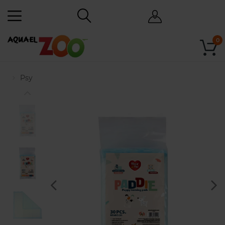
0
Psy