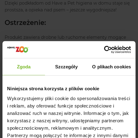
Dzięki podkładom od Have a Pet higiena w domu staje się
prostsza, a opieka nad psem – jeszcze wygodniejsza!
Ostrzeżenie:
Produkt zawiera drobne lub ruchome elementy mogące
stanowić zagrożenie.
Producent
Zgoda
Szczegóły
O plikach cookies
Opinie
Niniejsza strona korzysta z plików cookie
Powiązane artykuły na blogu
Wykorzystujemy pliki cookie do spersonalizowania treści
i reklam, aby oferować funkcje społecznościowe i
analizować ruch w naszej witrynie. Informacje o tym, jak
korzystasz z naszej witryny, udostępniamy partnerom
społecznościowym, reklamowym i analitycznym.
Opinie o produkcie: HAVE A PET PODKŁADY
Partnerzy mogą połączyć te informacje z innymi danymi