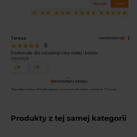
Wyczyść
Szukaj
Teresa
zweryfikowano
5
Doskonałe dla szczeniąt rasy małej i kotów
2/24/2026
0
0
Komentarz sklepu
Serdecznie dziękujemy za pozytywną opinię! Twoje
zadowolenie to nasz priorytet. Mamy nadzieję, że
wkrótce znów będziemy mogli Cię obsłużyć!
Produkty z tej samej kategorii