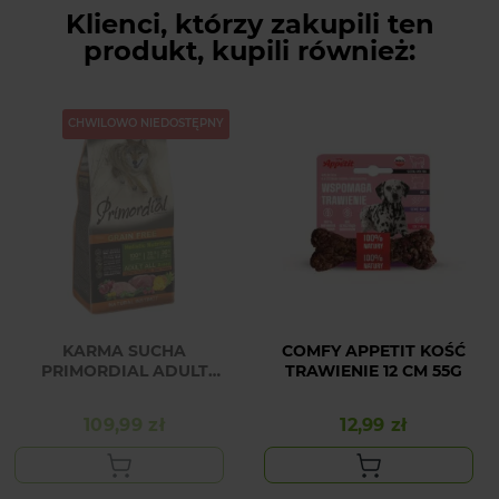
Klienci, którzy zakupili ten
produkt, kupili również:
CHWILOWO NIEDOSTĘPNY
KARMA SUCHA
COMFY APPETIT KOŚĆ
PRIMORDIAL ADULT
TRAWIENIE 12 CM 55G
JELEŃ & INDYK 2 KG
109,99 zł
12,99 zł
Cena
Cena