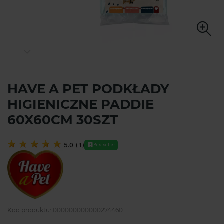
HAVE A PET PODKŁADY
HIGIENICZNE PADDIE
60X60CM 30SZT
5.0
(
1
)
Bestseller
Kod produktu:
000000000000274460