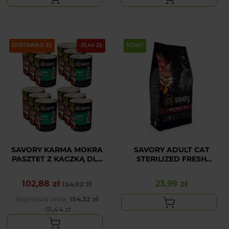
NOWY
PAKIET
DOSTAWA 0 ZŁ
-51,44 ZŁ
NOWY
SAVORY KARMA MOKRA
SAVORY ADULT CAT
PASZTET Z KACZKĄ DLA
STERILIZED FRESH
WYBREDNYCH KOTÓW
DUCK&TURKEY 400G
12x400 G
102,88 zł
23,99 zł
Cena podstawowa
Cena
154,32 zł
Cena
Najniższa cena:
154,32 zł
-51,44 zł