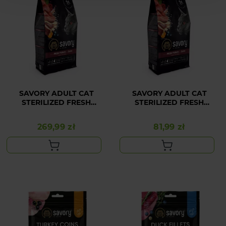
SAVORY ADULT CAT
SAVORY ADULT CAT
STERILIZED FRESH
STERILIZED FRESH
DUCK&TURKEY 8KG
DUCK&TURKEY 2KG
269,99 zł
81,99 zł
Cena
Cena