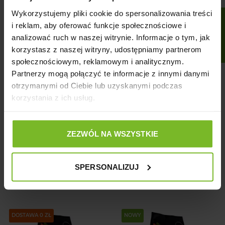
Wykorzystujemy pliki cookie do spersonalizowania treści
FILTRUJ
NOWY
NOWY
i reklam, aby oferować funkcje społecznościowe i
analizować ruch w naszej witrynie. Informacje o tym, jak
korzystasz z naszej witryny, udostępniamy partnerom
społecznościowym, reklamowym i analitycznym.
Partnerzy mogą połączyć te informacje z innymi danymi
otrzymanymi od Ciebie lub uzyskanymi podczas
korzystania z ich usług.
SAVORY SOFT SNACK
SAVORY SOFT SNACK
DIGESTION DUCK 50G
STERILIZED LAMB 50G
ZEZWÓL NA WSZYSTKIE
11,99 zł
11,99 zł
Cena
Cena
SPERSONALIZUJ
NOWY
DOSTAWA 0 ZŁ
NOWY