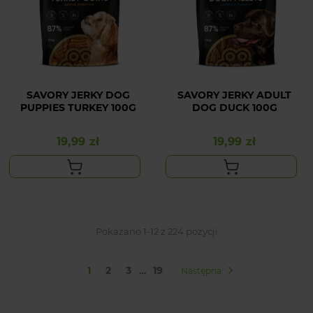
SAVORY JERKY DOG
SAVORY JERKY ADULT
PUPPIES TURKEY 100G
DOG DUCK 100G
19,99 zł
19,99 zł
Cena
Cena
Pokazano 1-12 z 224 pozycji
…
1
2
3
19
Następna