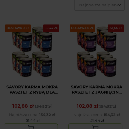
Najnowsze najpierw
NOWY
PAKIET
DOSTAWA 0 ZŁ
-51,44 ZŁ
NOWY
PAKIET
DOSTAWA 0 ZŁ
-51,44 ZŁ
SAVORY KARMA MOKRA
SAVORY KARMA MOKRA
PASZTET Z RYBĄ DLA
PASZTET Z JAGNIĘCINĄ
WYBREDNYCH KOTÓW
DLA KOTÓW
12x400 G
WYSTERYLIZOWANYCH
102,88 zł
102,88 zł
Cena podstawowa
Cena
154,32 zł
Cena podstawowa
Cena
154,32 zł
12x400G
Najniższa cena:
154,32 zł
Najniższa cena:
154,32 zł
-51,44 zł
-51,44 zł