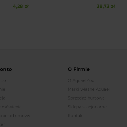
4,28 zł
38,73 zł
Cena
Cena
Konto
O Firmie
nto
O AquaelZoo
nie
Marki własne Aquael
cja
Sprzedaż hurtowa
zamówienia
Sklepy stacjonarne
enie od umowy
Kontakt
ter