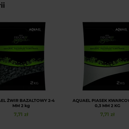
ii
EL ŻWIR BAZALTOWY 2-4
AQUAEL PIASEK KWARCOW
MM 2 kg
0,3 MM 2 KG
7,71 zł
7,71 zł
Cena
Cena