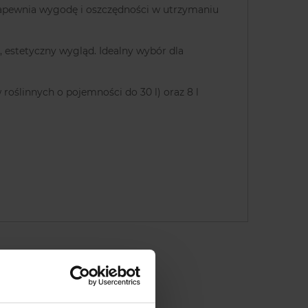
 zapewnia wygodę i oszczędności w utrzymaniu
, estetyczny wygląd. Idealny wybór dla
oślinnych o pojemności do 30 l) oraz 8 l