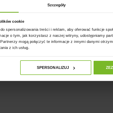
 o produkcie: PODŁOŻE ADVANCED SOIL P
Szczegóły
 plików cookie
do spersonalizowania treści i reklam, aby oferować funkcje sp
Pytania i odpowiedzi (0)
ormacje o tym, jak korzystasz z naszej witryny, udostępniamy p
Partnerzy mogą połączyć te informacje z innymi danymi otrzym
nia z ich usług.
SPERSONALIZUJ
ZE
Zadaj pytanie