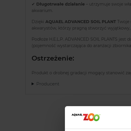
✔
Długotrwałe działanie
– utrzymuje swoje wła
akwarium.
Dzięki
AQUAEL ADVANCED SOIL PLANT
Twoje r
akwarystów, którzy pragną stworzyć wyjątkowy, p
Podłoże H.E.L.P. ADVANCED SOIL PLANTS jest dos
(pojemność wystarczająca do aranżacji zbiornik
Ostrzeżenie:
Produkt o drobnej gradacji mogący stanowić za
Producent