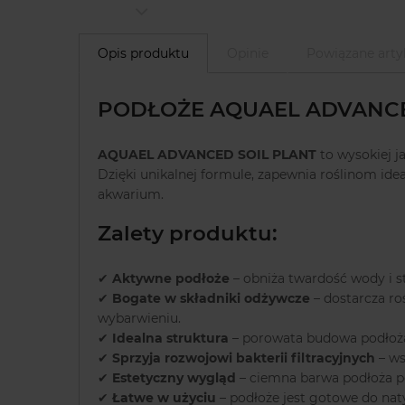
Opis produktu
Opinie
Powiązane arty
PODŁOŻE AQUAEL ADVANCED 
AQUAEL ADVANCED SOIL PLANT
to wysokiej j
Dzięki unikalnej formule, zapewnia roślinom idea
akwarium.
Zalety produktu:
✔
Aktywne podłoże
– obniża twardość wody i s
✔
Bogate w składniki odżywcze
– dostarcza r
wybarwieniu.
✔
Idealna struktura
– porowata budowa podłoża
✔
Sprzyja rozwojowi bakterii filtracyjnych
– ws
✔
Estetyczny wygląd
– ciemna barwa podłoża po
✔
Łatwe w użyciu
– podłoże jest gotowe do na