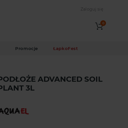
Zaloguj się
0
i
Promocje
ŁapkoFest
PODŁOŻE ADVANCED SOIL
PLANT 3L