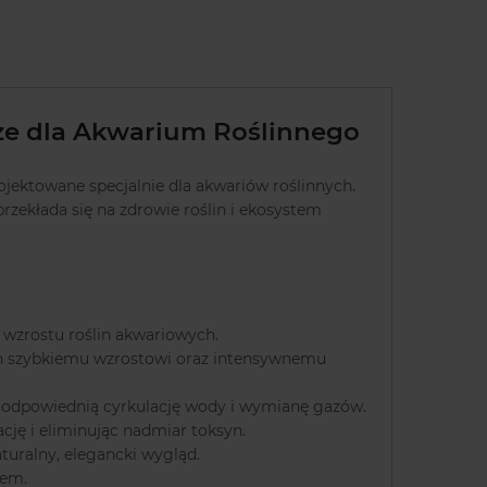
 dla Akwarium Roślinnego
ojektowane specjalnie dla akwariów roślinnych.
przekłada się na zdrowie roślin i ekosystem
 wzrostu roślin akwariowych.
ch szybkiemu wzrostowi oraz intensywnemu
 odpowiednią cyrkulację wody i wymianę gazów.
ję i eliminując nadmiar toksyn.
turalny, elegancki wygląd.
iem.