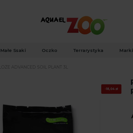
Małe Ssaki
Oczko
Terrarystyka
Mark
OŻE ADVANCED SOIL PLANT 3L
-18,04 zł