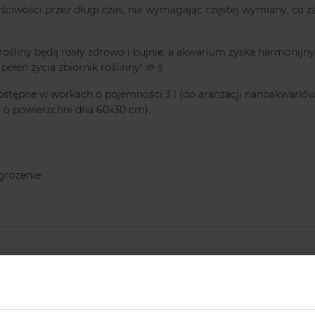
ściwości przez długi czas, nie wymagając częstej wymiany, co
ośliny będą rosły zdrowo i bujnie, a akwarium zyska harmonijny
ełen życia zbiornik roślinny! 🌱💧
tępne w workach o pojemności 3 l (do aranżacji nanoakwariów r
a o powierzchni dna 60x30 cm).
grożenie