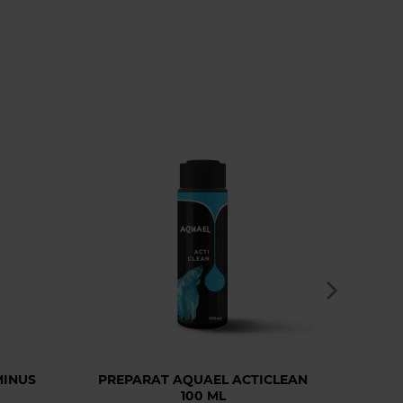
DOSTA
MINUS
PREPARAT AQUAEL ACTICLEAN
AQUA
100 ML
A