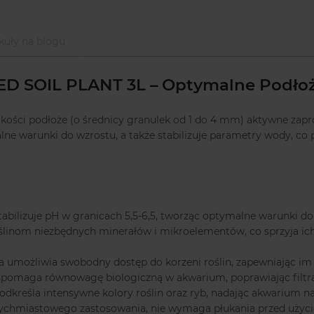
kuły na blogu
SOIL PLANT 3L – Optymalne Podłoże
akości podłoże (o średnicy granulek od 1 do 4 mm) aktywne zapr
lne warunki do wzrostu, a także stabilizuje parametry wody, co 
tabilizuje pH w granicach 5,5-6,5, tworząc optymalne warunki do
oślinom niezbędnych minerałów i mikroelementów, co sprzyja i
 umożliwia swobodny dostęp do korzeni roślin, zapewniając im
pomaga równowagę biologiczną w akwarium, poprawiając filtrac
dkreśla intensywne kolory roślin oraz ryb, nadając akwarium na
tychmiastowego zastosowania, nie wymaga płukania przed użyc