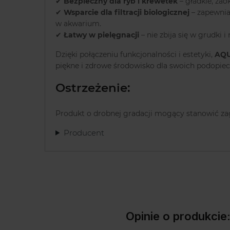
✔
Bezpieczny dla ryb i krewetek
– gładkie, zao
✔
Wsparcie dla filtracji biologicznej
– zapewnia
w akwarium.
✔
Łatwy w pielęgnacji
– nie zbija się w grudki
Dzięki połączeniu funkcjonalności i estetyki,
AQU
piękne i zdrowe środowisko dla swoich podopiec
Ostrzeżenie:
Produkt o drobnej gradacji mogący stanowić za
Producent
Opinie o produk