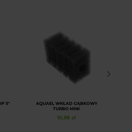
DOSTA
P 5"
AQUAEL WKŁAD GĄBKOWY
AQ
TURBO MINI
10,98 zł
Cena