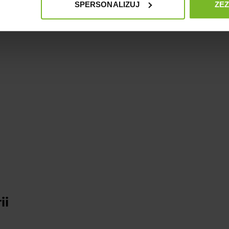
Opinie klientów
Pytania i odpowiedzi 
SPERSONALIZUJ
ZE
ii