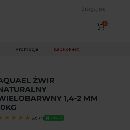
Zaloguj się
0
i
Promocje
ŁapkoFest
AQUAEL ŻWIR
NATURALNY
WIELOBARWNY 1,4-2 MM
10KG
5.0
Bestseller
(
1
)