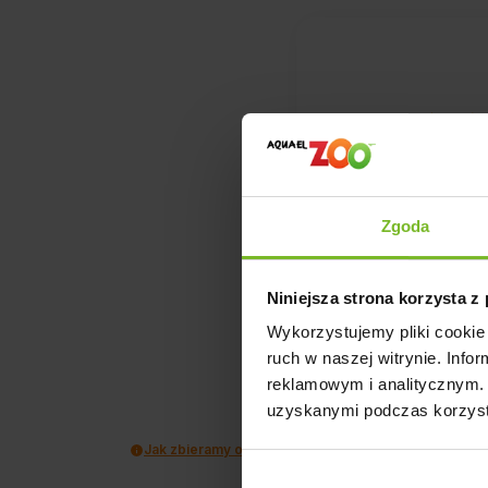
1
opinii klie
Zgoda
zebranych i 
Niniejsza strona korzysta z
Wykorzystujemy pliki cookie 
ruch w naszej witrynie. Inf
reklamowym i analitycznym. 
uzyskanymi podczas korzysta
Jak zbieramy opinie?