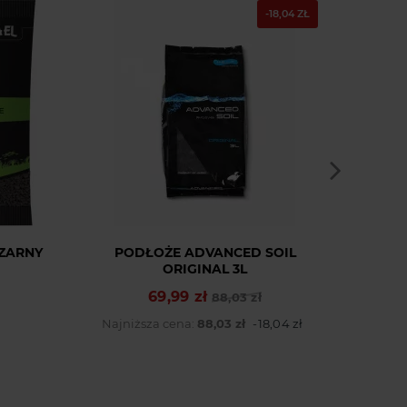
-18,04 ZŁ
CZARNY
PODŁOŻE ADVANCED SOIL
PO
ORIGINAL 3L
69,99 zł
Cena podstawowa
Cena
88,03 zł
Najniższa cena:
88,03 zł
-18,04 zł
Najn