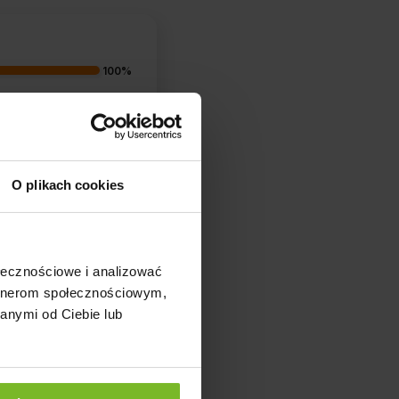
100%
0%
0%
O plikach cookies
0%
0%
ołecznościowe i analizować
artnerom społecznościowym,
anymi od Ciebie lub