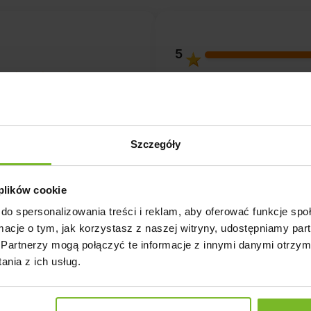
5
4
5.0
3
ntów
z całego okresu
Szczegóły
zweryfikowanych przez
2
 plików cookie
1
do spersonalizowania treści i reklam, aby oferować funkcje sp
ormacje o tym, jak korzystasz z naszej witryny, udostępniamy p
Partnerzy mogą połączyć te informacje z innymi danymi otrzym
nia z ich usług.