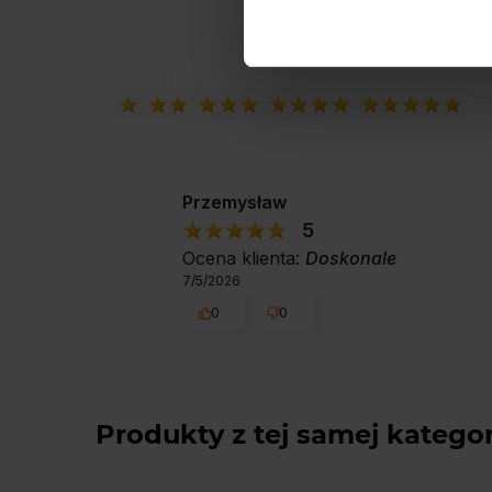
Przemysław
5
Ocena klienta:
Doskonale
7/5/2026
0
0
Produkty z tej samej kategor