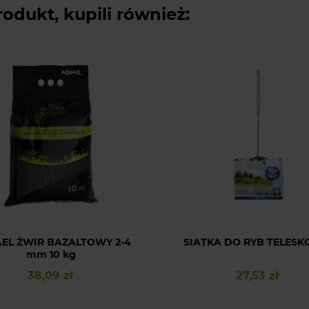
rodukt, kupili również:
EL ŻWIR BAZALTOWY 2-4
SIATKA DO RYB TELESKO
mm 10 kg
38,09 zł
27,53 zł
Cena
Cena