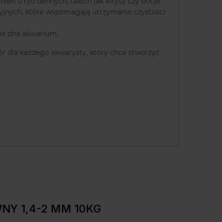
ień u ryb dennych, takich jak kirysy czy bocje.
cyjnych, które wspomagają utrzymanie czystości
nie dna akwarium.
r dla każdego akwarysty, który chce stworzyć
NY 1,4-2 MM 10KG