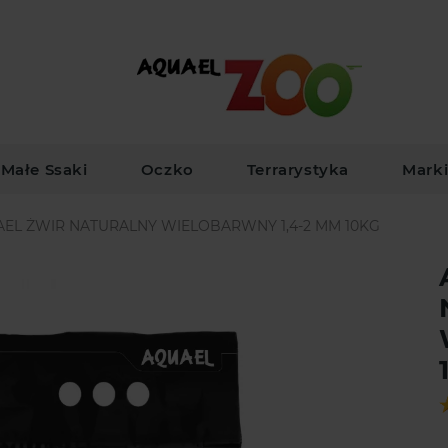
Małe Ssaki
Oczko
Terrarystyka
Mark
EL ŻWIR NATURALNY WIELOBARWNY 1,4-2 MM 10KG