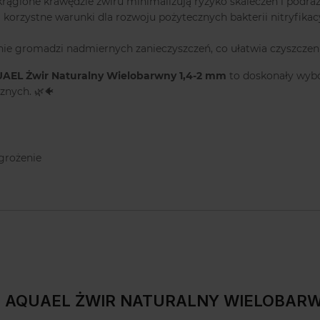
krąglone krawędzie żwiru minimalizują ryzyko skaleczeń i podrażn
 korzystne warunki dla rozwoju pożytecznych bakterii nitryfika
 i nie gromadzi nadmiernych zanieczyszczeń, co ułatwia czyszcze
AEL Żwir Naturalny Wielobarwny 1,4-2 mm
to doskonały wybó
znych. 🌿🐠
grożenie
cie: AQUAEL ŻWIR NATURALNY WIELOBARW