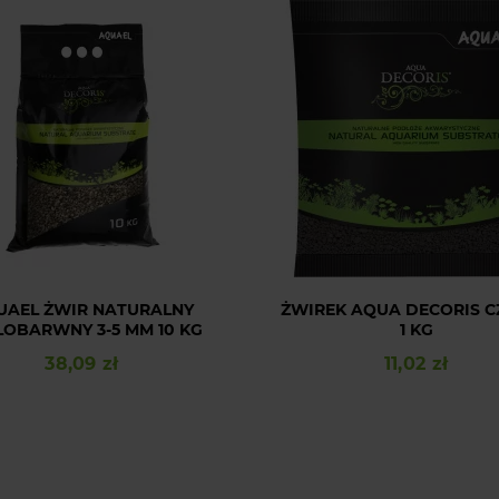
UAEL ŻWIR NATURALNY
ŻWIREK AQUA DECORIS 
LOBARWNY 3-5 MM 10 KG
1 KG
38,09 zł
11,02 zł
Cena
Cena