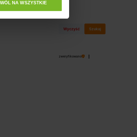
(0)
ZWÓL NA WSZYSTKIE
Wyczyść
Szukaj
zweryfikowano