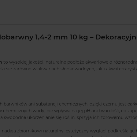
obarwny 1,4-2 mm 10 kg – Dekoracyjn
m
to wysokiej jakości, naturalne podłoże akwariowe o różnorodne
dzi się zarówno w akwariach słodkowodnych, jak i akwaterrarys
ch barwników ani substancji chemicznych, dzięki czemu jest ca
 chemicznych wody, nie wpływa na jej pH ani twardość, co zap
a swobodne ukorzenianie się roślin, sprzyja ich zdrowemu wzro
nadają zbiornikowi naturalny, estetyczny wygląd, podkreślając b