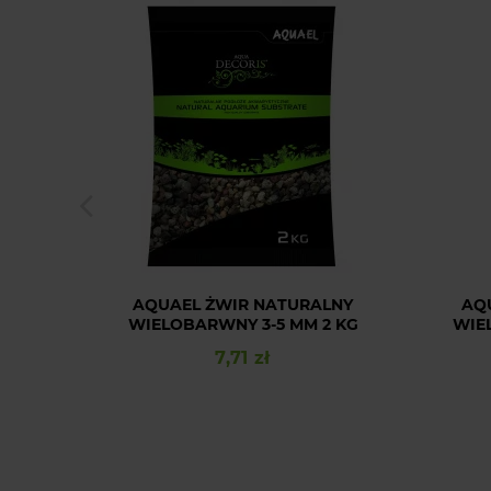
AQUAEL ŻWIR NATURALNY
AQ
WIELOBARWNY 3-5 MM 2 KG
WIE
7,71 zł
Cena