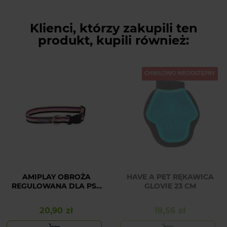
Klienci, którzy zakupili ten
produkt, kupili również:
CHWILOWO NIEDOSTĘPNY
AMIPLAY OBROŻA
HAVE A PET RĘKAWICA
REGULOWANA DLA PSA
GLOVIE 23 CM
W RÓŻOWO-CZARNE
PASKI POPULAR XL
20,90 zł
19,56 zł
Cena
Cena