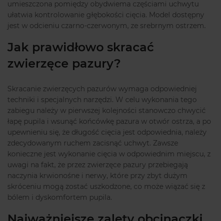
umieszczona pomiędzy obydwiema częściami uchwytu
ułatwia kontrolowanie głębokości cięcia. Model dostępny
jest w odcieniu czarno-czerwonym, ze srebrnym ostrzem.
Jak prawidłowo skracać
zwierzęce pazury?
Skracanie zwierzęcych pazurów wymaga odpowiedniej
techniki i specjalnych narzędzi. W celu wykonania tego
zabiegu należy w pierwszej kolejności stanowczo chwycić
łapę pupila i wsunąć końcówkę pazura w otwór ostrza, a po
upewnieniu się, że długość cięcia jest odpowiednia, należy
zdecydowanym ruchem zacisnąć uchwyt. Zawsze
konieczne jest wykonanie cięcia w odpowiednim miejscu, z
uwagi na fakt, że przez zwierzęce pazury przebiegają
naczynia krwionośne i nerwy, które przy zbyt dużym
skróceniu mogą zostać uszkodzone, co może wiązać się z
bólem i dyskomfortem pupila.
Najważniejsze zalety obcinaczki