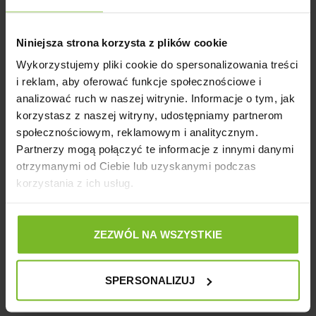
przycinanie pazurów.
Obcinaczka Shogun
ma postać nowoczesnych szczypiec
Niniejsza strona korzysta z plików cookie
wyposażonych w łagodnie wygięte gilotynowe ostrze z
otworem służącym do umieszczenia pazura. Rozwiązanie
Wykorzystujemy pliki cookie do spersonalizowania treści
takie ułatwia szybkie obcinanie pazurów i gwarantuje
i reklam, aby oferować funkcje społecznościowe i
pozostawienie równej i nie postrzępionej krawędzi cięcia.
analizować ruch w naszej witrynie. Informacje o tym, jak
Pomiędzy obydwiema częściami uchwytu znajduje się
korzystasz z naszej witryny, udostępniamy partnerom
sprężynką ułatwiająca kontrolowane cięcie.
społecznościowym, reklamowym i analitycznym.
Model ten dostępny jest kolorze czarno-czerwonym ze
Partnerzy mogą połączyć te informacje z innymi danymi
srebrnym ostrzem.
otrzymanymi od Ciebie lub uzyskanymi podczas
korzystania z ich usług.
W celu obcięcia pazura należy delikatnie, ale stanowczo
chwycić łapę zwierzęcia, wsunąć końcówkę pazura w otwór
ostrza urządzenia, upewnić się, czy długość cięcia jest
ZEZWÓL NA WSZYSTKIE
odpowiednia (w przypadku gdy pazury są jasne można
dostrzec w ich wnętrzu naczynia krwionośne – cięcia
powinno dokonywać się poza zasięgiem najdłuższego z
SPERSONALIZUJ
widocznych naczyń) i zdecydowanym ruchem zacisnąć
uchwyt.