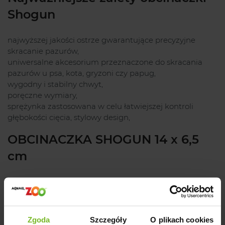
Shogun
najwyższej jakości ostrze gwarantujące precyzyjne
skracanie pazurów,
uniwersalne akcesorium przeznaczone do skracania
pazurów u psa, kota, gryzoni czy papug,
wygodny i stabilny chwyt,
poręczne wymiary,
sprężynka zastosowana w celu łatwiejszej kontroli
głębokości cięcia, stylowy design,
OBCINACZKA SHOGUN 14 x 6,5
cm
Zwierzęta spędzające większą część życia w mieszkaniach
cierpią często na przerost pazurów, których nie mają
możliwości samodzielnie ścierać. Aby umożliwić im
prawidłowe funkcjonowanie konieczne jest więc regularne
Zgoda
Szczegóły
O plikach cookies