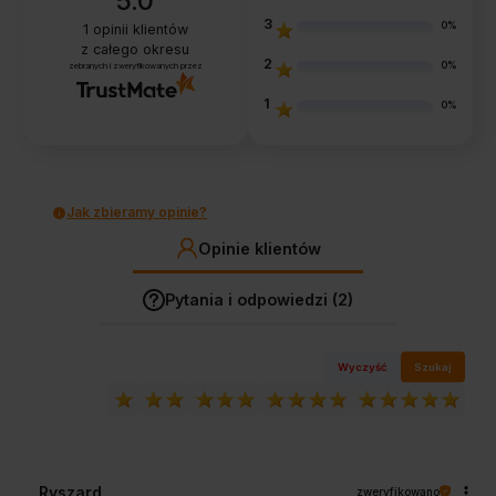
5.0
3
0%
1
opinii klientów
z całego okresu
2
0%
zebranych i zweryfikowanych przez
1
0%
Jak zbieramy opinie?
Opinie klientów
Pytania i odpowiedzi (2)
Wyczyść
Szukaj
Ryszard
zweryfikowano