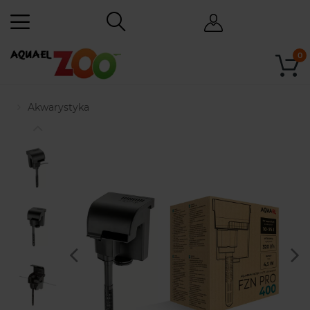
0
Akwarystyka