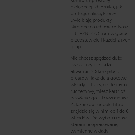
komfort i prostotę
pielęgnacji zbiornika, jak i
profesjonaliści, którzy
uwielbiają produkty
skrojone na ich miarę. Nasz
filtr FZN PRO trafi w gusta
przedstawicieli każdej z tych
grup.
Nie chcesz spędzać dużo
czasu przy obsłudze
akwarium? Skorzystaj z
prostoty, jaką dają gotowe
wkłady filtracyjne. Jednym
ruchem wyjmiesz kartridż i
oczyścisz go lub wymienisz.
Zależnie od modelu filtra
znajdzie się w nim od 1 do 6
wkładów. Do wyboru masz
starannie opracowane,
wymienne wkłady –