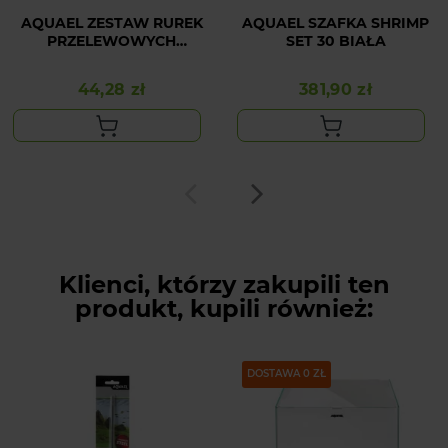
AQUAEL ZESTAW RUREK
AQUAEL SZAFKA SHRIMP
PRZELEWOWYCH
SET 30 BIAŁA
ULTRAMAX 19/25
44,28 zł
381,90 zł
Cena
Cena
Klienci, którzy zakupili ten
produkt, kupili również:
DOSTAWA 0 ZŁ