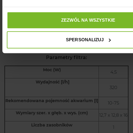
Ostrzeżenie:
ZEZWÓL NA WSZYSTKIE
Produkt zawiera drobne lub ruchome elementy mogące
stanowić zagrożenie.
SPERSONALIZUJ
Producent
Parametry filtra:
Moc (W)
4,5
Wydajność [l/h]
320
Rekomendowana pojemność akwarium [l]
10-75
Wymiary szer. x głęb. x wys. (cm)
12,7 x 12,8 x 16
Liczba zasobników
1