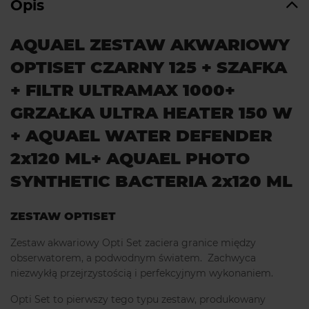
Opis
AQUAEL ZESTAW AKWARIOWY
OPTISET CZARNY 125 + SZAFKA
+ FILTR ULTRAMAX 1000+
GRZAŁKA ULTRA HEATER 150 W
+ AQUAEL WATER DEFENDER
2x120 ML+ AQUAEL PHOTO
SYNTHETIC BACTERIA 2x120 ML
ZESTAW OPTISET
Zestaw akwariowy Opti Set zaciera granice między
obserwatorem, a podwodnym światem. Zachwyca
niezwykłą przejrzystością i perfekcyjnym wykonaniem.
Opti Set to pierwszy tego typu zestaw, produkowany