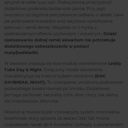
seryjnie ze szkła typu opti. Podwyższoną przejrzystość
dodatkowo podkreśla bezbarwna spoina. Przy jego
tworzeniu szczególnie pieczołowicie zadbano o detale, takie
jak polerowane krawędzie oraz satynowe wykończenie
pokrywy i ramki dolnej. Wszystko to z myślą o
spektakularnym efekcie użytkowym i wizualnym.
Dzięki
zastosowaniu dolnej ramki akwarium nie potrzebuje
dodatkowego zabezpieczenia w postaci
maty/podkładki.
W zestawie znajdują się dwa moduły oświetleniowe
Leddy
Tube Day & Night.
Dołączony model oświetlenia
charakteryzuje się trzema trybami świecenia
(DAY,
DAYBREAK, NIGHT).
To rozwiązanie umożliwia podziwianie
podwodnego świata również po zmroku. Dodatkowo
pomaga zachować naturalny rytm dnia i nocy, tak ważny
dla mieszkańców zbiornika.
Absolutną nowością jest innowacyjny system mocowania
świetlówek, który sprawia, że zestaw Opti Set można
rozbudować nawet do 9 modułów. Uchwyty z oświetleniem