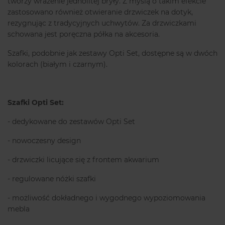
tworzy wrażenie jednolitej bryły. Z myślą o takim efekcie
zastosowano również otwieranie drzwiczek na dotyk,
rezygnując z tradycyjnych uchwytów. Za drzwiczkami
schowana jest poręczna półka na akcesoria.
Szafki, podobnie jak zestawy Opti Set, dostępne są w dwóch
kolorach (białym i czarnym).
Szafki Opti Set:
- dedykowane do zestawów Opti Set
- nowoczesny design
- drzwiczki licujące się z frontem akwarium
- regulowane nóżki szafki
- możliwość dokładnego i wygodnego wypoziomowania
mebla