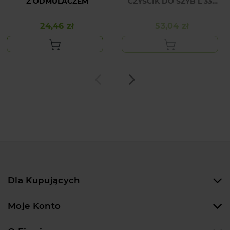
Z ODMULACZEM
CZYŚCIK DO SZYB L 330
MM
24,46 zł
53,04 zł
Cena
Cena
Dla Kupujących
Moje Konto