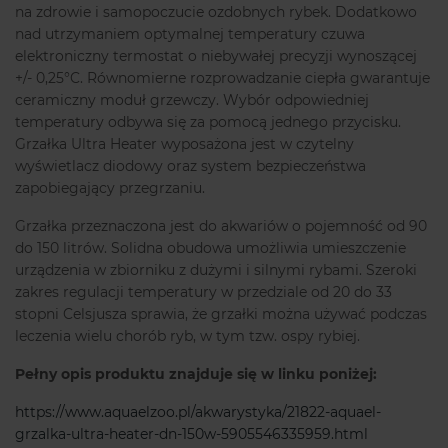
na zdrowie i samopoczucie ozdobnych rybek. Dodatkowo
nad utrzymaniem optymalnej temperatury czuwa
elektroniczny termostat o niebywałej precyzji wynoszącej
+/- 0,25°C. Równomierne rozprowadzanie ciepła gwarantuje
ceramiczny moduł grzewczy. Wybór odpowiedniej
temperatury odbywa się za pomocą jednego przycisku.
Grzałka Ultra Heater wyposażona jest w czytelny
wyświetlacz diodowy oraz system bezpieczeństwa
zapobiegający przegrzaniu.
Grzałka przeznaczona jest do akwariów o pojemność od 90
do 150 litrów. Solidna obudowa umożliwia umieszczenie
urządzenia w zbiorniku z dużymi i silnymi rybami. Szeroki
zakres regulacji temperatury w przedziale od 20 do 33
stopni Celsjusza sprawia, że grzałki można używać podczas
leczenia wielu chorób ryb, w tym tzw. ospy rybiej.
Pełny opis produktu znajduje się w linku poniżej:
https://www.aquaelzoo.pl/akwarystyka/21822-aquael-
grzalka-ultra-heater-dn-150w-5905546335959.html