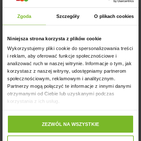
użytkowania, dbają o idealną czystość wody oraz jej
parametry w każdym akwarium.
Zgoda
Szczegóły
O plikach cookies
Zużycie
Niniejsza strona korzysta z plików cookie
energii [W]
15
Wykorzystujemy pliki cookie do spersonalizowania treści
i reklam, aby oferować funkcje społecznościowe i
Model pompy
Ultramax
analizować ruch w naszej witrynie. Informacje o tym, jak
Maksymalna wydajność
korzystasz z naszej witryny, udostępniamy partnerom
społecznościowym, reklamowym i analitycznym.
pompy [l/h]
1000
Partnerzy mogą połączyć te informacje z innymi danymi
Rekomendowana pojemność akwarium [l]
100-300
otrzymanymi od Ciebie lub uzyskanymi podczas
korzystania z ich usług.
Liczna zasobników
3 x 1.9 l
Pojemność filtra [l]
11
ZEZWÓL NA WSZYSTKIE
Starylizator pasujący do fitra UV AS *
5
Maksymalne podnoszenie [cm]
190