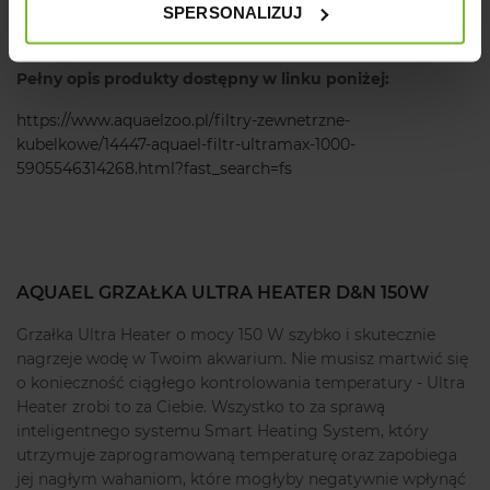
SPERSONALIZUJ
średnica węży [mm]
16/22
Pełny opis produkty dostępny w linku poniżej:
https://www.aquaelzoo.pl/filtry-zewnetrzne-
kubelkowe/14447-aquael-filtr-ultramax-1000-
5905546314268.html?fast_search=fs
AQUAEL GRZAŁKA ULTRA HEATER D&N 150W
Grzałka Ultra Heater o mocy 150 W szybko i skutecznie
nagrzeje wodę w Twoim akwarium. Nie musisz martwić się
o konieczność ciągłego kontrolowania temperatury - Ultra
Heater zrobi to za Ciebie. Wszystko to za sprawą
inteligentnego systemu Smart Heating System, który
utrzymuje zaprogramowaną temperaturę oraz zapobiega
jej nagłym wahaniom, które mogłyby negatywnie wpłynąć