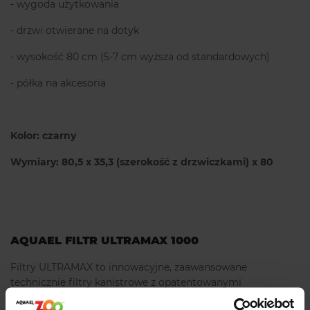
- wygoda użytkowania
- drzwi otwierane na dotyk
- wysokość 80 cm (5-7 cm wyższa od standardowych)
- półka na akcesoria
Kolor: czarny
Wymiary: 80,5 x 35,3 (szerokość z drzwiczkami) x 80
AQUAEL FILTR ULTRAMAX 1000
Filtry ULTRAMAX to innowacyjne, zaawansowane
technicznie filtry kanistrowe z opatentowanymi
rozwiązaniami. Gwarantują niezwykłą ergonomię