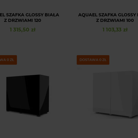
EL SZAFKA GLOSSY BIAŁA
AQUAEL SZAFKA GLOSSY 
Z DRZWIAMI 120
Z DRZWIAMI 100
1 315,50 zł
1 103,33 zł
Cena
Cena
WA 0 ZŁ
DOSTAWA 0 ZŁ