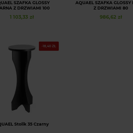
UAEL SZAFKA GLOSSY
AQUAEL SZAFKA GLOSSY 
ARNA Z DRZWIAMI 100
Z DRZWIAMI 80
1 103,33 zł
986,62 zł
Cena
Cena
-18,40 ZŁ
UAEL Stolik 35 Czarny