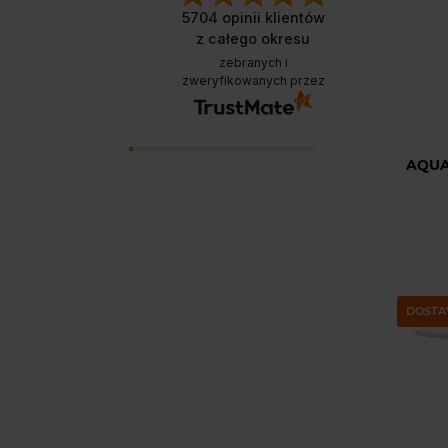
inte
5704
opinii klientów
łat
z całego okresu
zebranych i
zweryfikowanych przez
Dzięk
Twoja 
Mamy 
AQUA
nas z
DOSTA