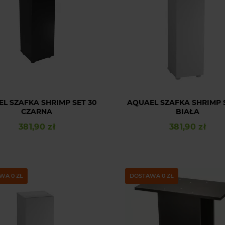
L SZAFKA SHRIMP SET 30
AQUAEL SZAFKA SHRIMP 
CZARNA
BIAŁA
381,90 zł
381,90 zł
Cena
Cena
WA 0 ZŁ
DOSTAWA 0 ZŁ
wyróżniona
wyróżniona
Ksawery
Aleksandra
zweryfikowano
zweryfikowano
rona wygląda dobrze i łatwo
Nic nie muli. Strona na poziomie 🚀
znaleźć rzeczy które nas