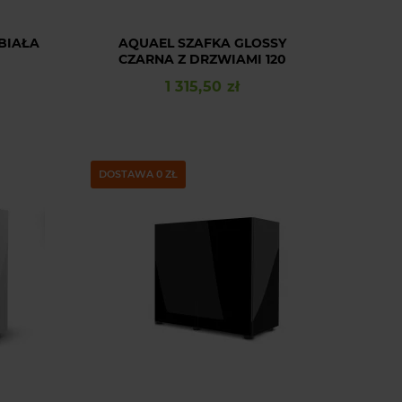
BIAŁA
AQUAEL SZAFKA GLOSSY
CZARNA Z DRZWIAMI 120
1 315,50 zł
Cena
DOSTAWA 0 ZŁ