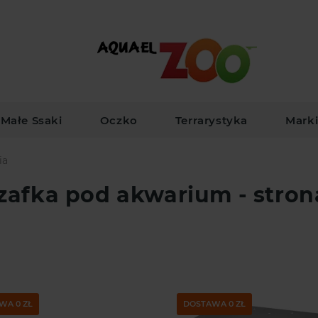
Małe Ssaki
Oczko
Terrarystyka
Mark
ia
szafka pod akwarium - stron
WA 0 ZŁ
DOSTAWA 0 ZŁ