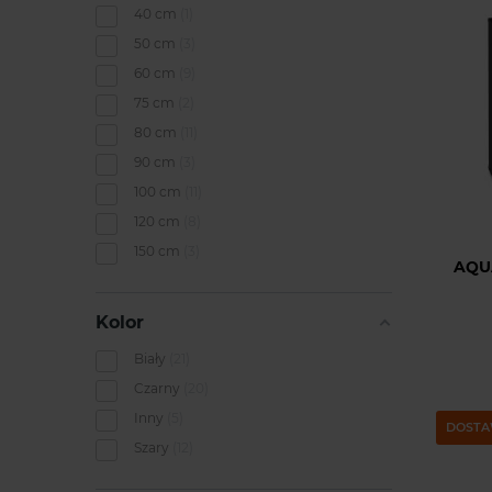
40 cm
1
50 cm
3
60 cm
9
75 cm
2
80 cm
11
90 cm
3
100 cm
11
120 cm
8
150 cm
3
AQUA
Kolor
Biały
21
Czarny
20
Inny
5
DOSTA
Szary
12