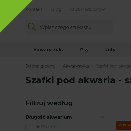
Kontakt
Blog
Klub Hodowców
Akwarystyka
Psy
Koty
Strona główna
Akwarystyka
Szafki pod akwar
Szafki pod akwaria - 
Filtruj według
Długość akwarium
DOSTA
do 39 cm
6