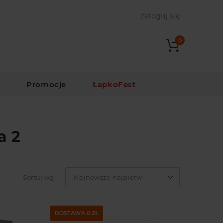
Zaloguj się
0
i
Promocje
ŁapkoFest
a 2
Sortuj wg
Najnowsze najpierw
DOSTAWA 0 ZŁ