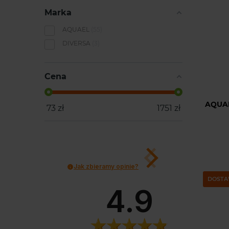
Marka
AQUAEL
55
DIVERSA
3
Cena
AQUAE
73
zł
1751
zł
Jak zbieramy opinie?
DOSTA
4.9
St