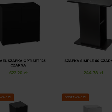
EL SZAFKA OPTISET 125
SZAFKA SIMPLE 60 CZARN
CZARNA
622,20 zł
244,78 zł
Cena
Cena
WA 0 ZŁ
DOSTAWA 0 ZŁ