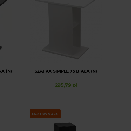
A (N)
SZAFKA SIMPLE 75 BIAŁA (N)
295,79 zł
Cena
DOSTAWA 0 ZŁ