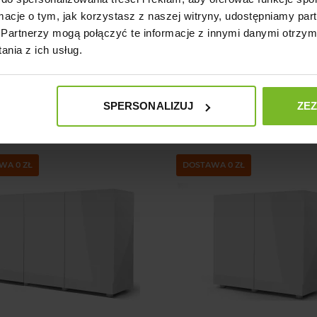
ormacje o tym, jak korzystasz z naszej witryny, udostępniamy p
Partnerzy mogą połączyć te informacje z innymi danymi otrzym
nia z ich usług.
UAEL SZAFKA GLOSSY
AQUAEL SZAFKA GLOSSY 
ARNA Z DRZWIAMI 150
Z DRZWIAMI 150
1 750,47 zł
1 750,47 zł
Cena
Cena
SPERSONALIZUJ
ZE
WA 0 ZŁ
DOSTAWA 0 ZŁ