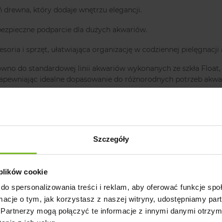
ń drewna, który dodaje wnętrzu elegancji.
a bezpieczne podparcie dla dużych akwariów.
esoria i sprzęt, ułatwiająca organizację w codziennej pielęgnacj
no do standardowej linii akwariów wykonanych ze szkła Float,
zapewniając idealne dopasowanie do różnorodnych potrzeb akw
e plecy, co umożliwia wygodną organizację osprzętu i codzienne
ającymi na zasadzie „push-to-open”, które po zamknięciu tworzą j
Szczegóły
awędzi akwarium, co podkreśla nowoczesny wygląd i zapewnia sta
wania.
 plików cookie
go to doskonałe połączenie estetyki i funkcjonalności, stanowi
do spersonalizowania treści i reklam, aby oferować funkcje sp
ormacje o tym, jak korzystasz z naszej witryny, udostępniamy p
Partnerzy mogą połączyć te informacje z innymi danymi otrzym