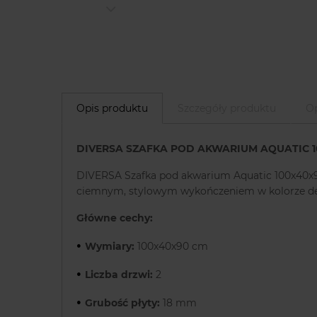
Opis produktu
Szczegóły produktu
Op
DIVERSA SZAFKA POD AKWARIUM AQUATIC 
DIVERSA Szafka pod akwarium Aquatic 100x40x90 
ciemnym, stylowym wykończeniem w kolorze d
Główne cechy:
•
Wymiary:
100x40x90 cm
•
Liczba drzwi:
2
•
Grubość płyty:
18 mm