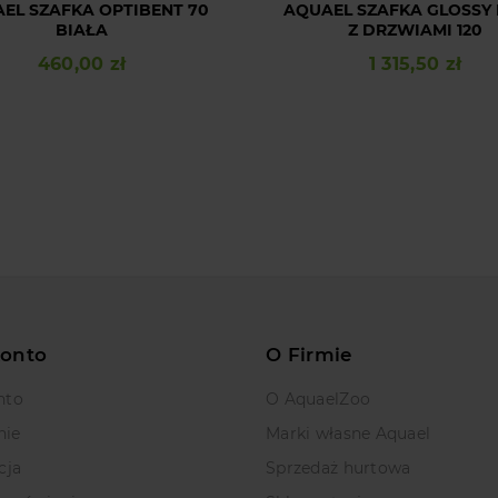
EL SZAFKA OPTIBENT 70
AQUAEL SZAFKA GLOSSY 
BIAŁA
Z DRZWIAMI 120
460,00 zł
1 315,50 zł
Cena
Cena
Konto
O Firmie
nto
O AquaelZoo
nie
Marki własne Aquael
cja
Sprzedaż hurtowa