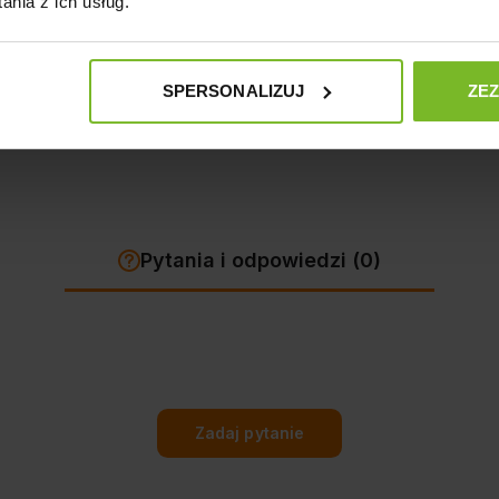
nia z ich usług.
SPERSONALIZUJ
ZE
ERSA SZAFKA POD AKWARIUM AQUATIC 1
Pytania i odpowiedzi (0)
Zadaj pytanie