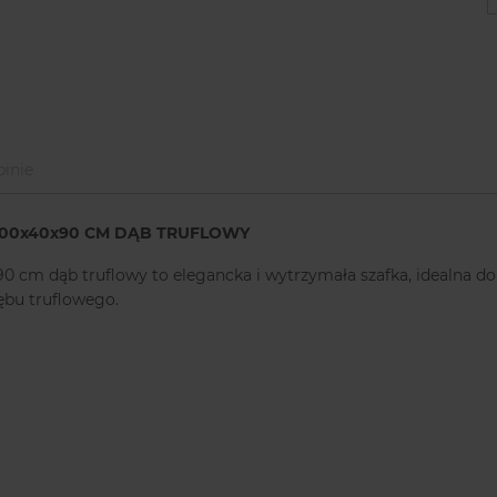
inie
100x40x90 CM DĄB TRUFLOWY
cm dąb truflowy to elegancka i wytrzymała szafka, idealna do 
ębu truflowego.