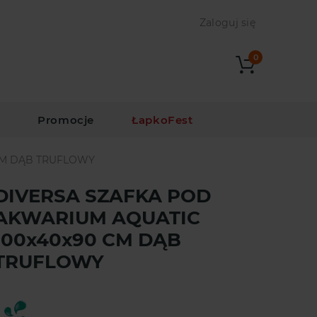
Zaloguj się
0
i
Promocje
ŁapkoFest
CM DĄB TRUFLOWY
DIVERSA SZAFKA POD
AKWARIUM AQUATIC
100x40x90 CM DĄB
TRUFLOWY