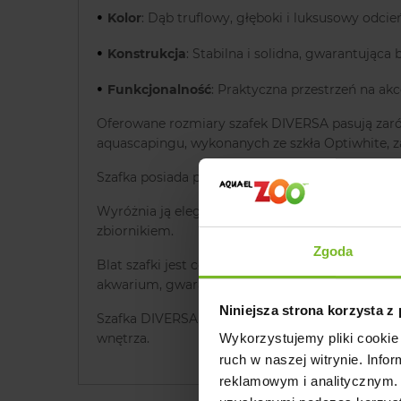
•
Kolor
: Dąb truflowy, głęboki i luksusowy odcie
•
Konstrukcja
: Stabilna i solidna, gwarantując
•
Funkcjonalność
: Praktyczna przestrzeń na akc
Oferowane rozmiary szafek DIVERSA pasują zarów
aquascapingu, wykonanych ze szkła Optiwhite, 
Szafka posiada podzielną konstrukcję i niepełn
Wyróżnia ją elegancki design z drzwiczkami dział
zbiornikiem.
Zgoda
Blat szafki jest cofnięty względem przedniej kr
akwarium, gwarantując bezpieczeństwo użytko
Niniejsza strona korzysta z
Szafka DIVERSA Aquatic w kolorze dębu truflowe
wnętrza.
Wykorzystujemy pliki cookie 
ruch w naszej witrynie. Inf
reklamowym i analitycznym. 