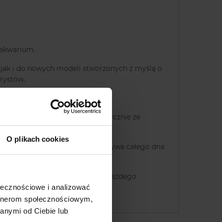
i akwarium.
 jak i do nowych modeli stworzonych z myślą o
arystów.
 użytkowanie.
ednolitą bryłę, łącząc się estetycznie ze
O plikach cookies
bilność, a jednocześnie nie pokrywa całego dna
ące elegancki element wystroju każdego
ołecznościowe i analizować
artnerom społecznościowym,
anymi od Ciebie lub