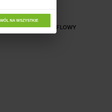
ZWÓL NA WSZYSTKIE
00x40x90 CM DĄB TRUFLOWY