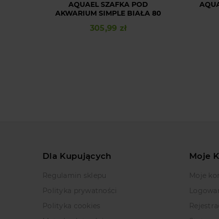
AQUAEL SZAFKA POD
AQUA
AKWARIUM SIMPLE BIAŁA 80
305,99 zł
Cena
Dla Kupujących
Moje 
Regulamin sklepu
Moje ko
Polityka prywatności
Logowa
Polityka cookies
Rejestra