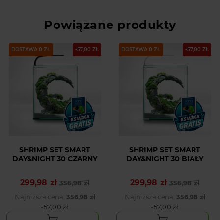
Powiązane produkty
DOSTAWA 0 ZŁ
-57,00 ZŁ
DOSTAWA 0 ZŁ
-57,00 ZŁ
SHRIMP SET SMART
SHRIMP SET SMART
DAY&NIGHT 30 CZARNY
DAY&NIGHT 30 BIAŁY
299,98 zł
299,98 zł
Cena podstawowa
Cena
356,98 zł
Cena podstawowa
Cena
356,98 zł
Najniższa cena:
356,98 zł
Najniższa cena:
356,98 zł
-57,00 zł
-57,00 zł