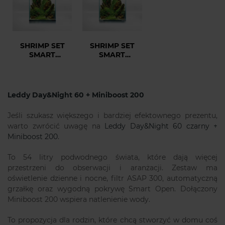
SHRIMP SET
SHRIMP SET
SMART
SMART
DAY&NIGHT 20
DAY&NIGHT 20
CZARNY
BIAŁY
Leddy Day&Night 60 + Miniboost 200
Jeśli szukasz większego i bardziej efektownego prezentu,
warto zwrócić uwagę na
Leddy Day&Night 60 czarny +
Miniboost 200
.
To 54 litry podwodnego świata, które dają więcej
przestrzeni do obserwacji i aranżacji. Zestaw ma
oświetlenie dzienne i nocne, filtr ASAP 300, automatyczną
grzałkę oraz wygodną pokrywę Smart Open. Dołączony
Miniboost 200 wspiera natlenienie wody.
To propozycja dla rodzin, które chcą stworzyć w domu coś