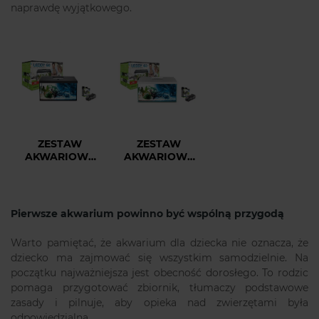
naprawdę wyjątkowego.
ZESTAW
ZESTAW
AKWARIOWY
AKWARIOWY
LEDDY
LEDDY
DAY&NIGHT 60
DAY&NIGHT 60
CZARNY +
BIAŁY +
NAPOWIETRZACZ
NAPOWIETRZACZ
Pierwsze akwarium powinno być wspólną przygodą
MINIBOOST
MINIBOOST
200
200
Warto pamiętać, że akwarium dla dziecka nie oznacza, że
dziecko ma zajmować się wszystkim samodzielnie. Na
początku najważniejsza jest obecność dorosłego. To rodzic
pomaga przygotować zbiornik, tłumaczy podstawowe
zasady i pilnuje, aby opieka nad zwierzętami była
odpowiedzialna.