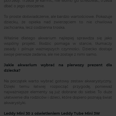
potrzeby. Trzeba je karmić, nie wolno go stresować, trzeba
dbać o jego otoczenie.
To proste doświadczenie, ale bardzo wartościowe. Pokazuje
dziecku, że opieka nad zwierzęciem to nie chwilowa
zachcianka, lecz codzienna troska.
Właśnie dlatego akwarium najlepiej sprawdza się jako
wspólny projekt. Rodzic pomaga w starcie, tłumaczy
zasady i pilnuje ważniejszych czynności. Dziecko dostaje
swoje pierwsze zadania, ale nie zostaje z nimi samo.
Jakie akwarium wybrać na pierwszy prezent dla
dziecka?
Na początek warto wybrać gotowy zestaw akwarystyczny.
Dzięki temu łatwiej rozpocząć przygodę, ponieważ
najważniejsze elementy są już dobrane do siebie. To duże
ułatwienie dla rodziców i dzieci, które dopiero poznają świat
akwarystyki.
Leddy Mini 30 z oświetleniem Leddy Tube Mini 3W