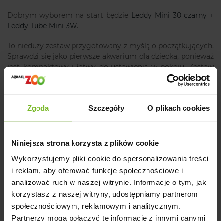
Dobrym wyborem na start będzie
Leddy Mini 30 czarny +
Leddy Tube Mini 3W
.
To nieduży zestaw przygotowany z myślą o początkujących.
Sprawdzi się jako pierwsze akwarium dla dziecka, ponieważ
jest kompaktowy i łatwy do ustawienia w pokoju. Zestaw
ma filtr Turbo Mini, wygodną pokrywę Smart Open oraz tło
do samodzielnego ozdobienia.
Dzięki temu dziecko może nie tylko obserwować akwarium,
Zgoda
Szczegóły
O plikach cookies
ale też współtworzyć jego wygląd.
Niniejsza strona korzysta z plików cookie
Wykorzystujemy pliki cookie do spersonalizowania treści
i reklam, aby oferować funkcje społecznościowe i
analizować ruch w naszej witrynie. Informacje o tym, jak
korzystasz z naszej witryny, udostępniamy partnerom
społecznościowym, reklamowym i analitycznym.
ZESTAW LEDDY
ZESTAW LEDDY
Partnerzy mogą połączyć te informacje z innymi danymi
MINI 30
MINI 30 BIAŁY +