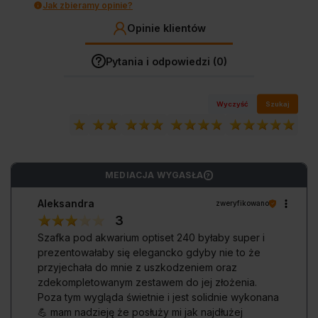
Jak zbieramy opinie?
Opinie klientów
Pytania i odpowiedzi (0)
Wyczyść
Szukaj
MEDIACJA WYGASŁA
?
Aleksandra
zweryfikowano
3
Szafka pod akwarium optiset 240 byłaby super i
prezentowałaby się elegancko gdyby nie to że
przyjechała do mnie z uszkodzeniem oraz
zdekompletowanym zestawem do jej złożenia.
Poza tym wygląda świetnie i jest solidnie wykonana
💪 mam nadzieję że posłuży mi jak najdłużej