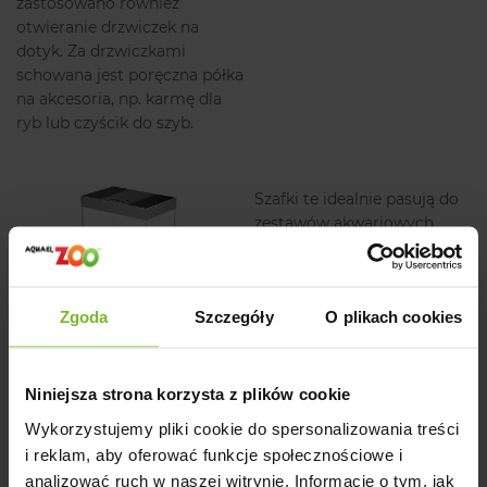
zastosowano również
otwieranie drzwiczek na
dotyk. Za drzwiczkami
schowana jest poręczna półka
na akcesoria, np. karmę dla
ryb lub czyścik do szyb.
Szafki te idealnie pasują do
zestawów akwariowych
Opti Set, składających się ze
zbiornika wykonanego z
ultra przezroczystego szkła
Zgoda
Szczegóły
O plikach cookies
typu opti, odpowiednio
dobranego oświetlenia i z
dopasowanej pokrywy.
Wszystkie zestawy
Niniejsza strona korzysta z plików cookie
akwariowe Opti Set do
Wykorzystujemy pliki cookie do spersonalizowania treści
kupienia osobno na naszych
i reklam, aby oferować funkcje społecznościowe i
stronach.
analizować ruch w naszej witrynie. Informacje o tym, jak