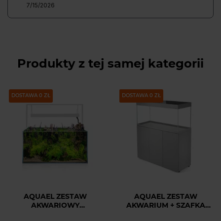
7/15/2026
Produkty z tej samej kategorii
DOSTAWA 0 ZŁ
PAKIET
DOSTAWA 0 ZŁ
AQUAEL ZESTAW
AQUAEL ZESTAW
AKWARIOWY
AKWARIUM + SZAFKA
ULTRASCAPE 90 SNOW
OPTISET 240 SZARY