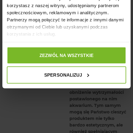
korzystasz z naszej witryny, udostępniamy partnerom
społecznościowym, reklamowym i analitycznym.
Ze względów estetycznych
Partnerzy mogą połączyć te informacje z innymi danymi
szafka została
otrzymanymi od Ciebie lub uzyskanymi podczas
zaprojektowana tak, aby
była o ok. 2 cm węższa od
korzystania z ich usług.
akwarium, co pozwala
idealnie zlicować front
zbiornika z zamkniętymi
ZEZWÓL NA WSZYSTKIE
drzwiczkami. Rozwiązanie
to, stosowane przez nas z
powodzeniem od 2014
SPERSONALIZUJ
roku, jest w pełni stabilne
oraz nie wpływa na
obniżenie wytrzymałości
postawionego na nim
akwarium. Tym samym
mogą się Państwo cieszyć
produktem nie tylko
bardzo estetycznym, ale
również spełniającym