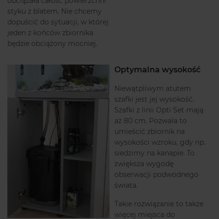
obciążała całość powierzchni
styku z blatem. Nie chcemy
dopuścić do sytuacji, w której
jeden z końców zbiornika
będzie obciążony mocniej.
Optymalna wysokość
Niewątpliwym atutem
szafki jest jej wysokość.
Szafki z linii Opti Set mają
aż 80 cm. Pozwala to
umieścić zbiornik na
wysokości wzroku, gdy np.
siedzimy na kanapie. To
zwiększa wygodę
obserwacji podwodnego
świata.
Takie rozwiązanie to także
więcej miejsca do