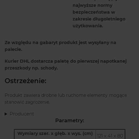
najwyższe normy
bezpieczeństwa w
zakresie długoletniego
użytkowania.
Ze względu na gabaryt produkt jest wysyłany na
palecie.
Kurier DHL dostarcza paletę do pierwszej napotkanej
przeszkody np. schody.
Ostrzeżenie:
Produkt zawiera drobne lub ruchome elementy mogące
stanowić zagrożenie.
Producent
Parametry:
Wymiary szer. x głęb. x wys. (cm)
121 x 41 x 80