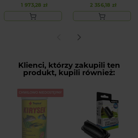
1 973,28 zł
2 356,18 zł
Cena
Cena
Klienci, którzy zakupili ten
produkt, kupili również:
CHWILOWO NIEDOSTĘPNY