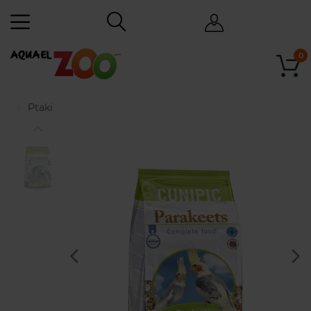
0
Ptaki