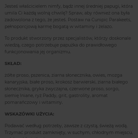
Jesteś właścicielem nimfy, bądż innej średniej papugi, która
umila Ci każdą wolną chwilę? Spraw, aby również ona była
zadowolona z tego, że jesteś. Postaw na Cunipic Parakeets,
pełnoporcjową karmę bogatą w witaminy i żelazo.
To produkt stworzony przez specjalistów, którzy doskonale
wiedzą, czego potrzebuje papużka do prawidłowego
funkcjonowania jej organizmu.
SKŁAD:
żółte proso, pszenica, ziarna słonecznika, owies, mozga
kanaryjska, białe proso, krokosz barwierski, ziarna białego
słonecznika, gryka zwyczajna, czerwone proso, sorgo,
siemię lniane, ryż Paddy, grit, gastrolity, aromat
pomarańczowy i witaminy.
WSKAZÓWKI UŻYCIA:
Podawać według potrzeby, zawsze z czystą, świeżą wodą.
Trzymać produkt zamknięty, w suchym, chłodnym miejscu,