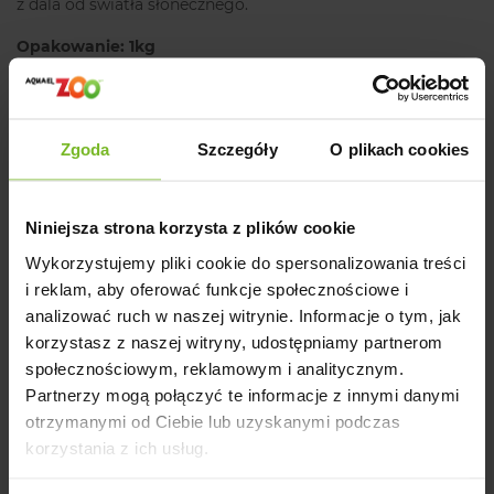
z dala od światła słonecznego.
Opakowanie: 1kg
Opinie
Zgoda
Szczegóły
O plikach cookies
Powiązane artykuły na blogu
Niniejsza strona korzysta z plików cookie
Wykorzystujemy pliki cookie do spersonalizowania treści
i reklam, aby oferować funkcje społecznościowe i
analizować ruch w naszej witrynie. Informacje o tym, jak
Opinie o produkcie: CUNIPIC NIMFY 1KG
korzystasz z naszej witryny, udostępniamy partnerom
społecznościowym, reklamowym i analitycznym.
Partnerzy mogą połączyć te informacje z innymi danymi
otrzymanymi od Ciebie lub uzyskanymi podczas
korzystania z ich usług.
Pytania i odpowiedzi (0)