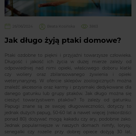
26/06/2024
Beata Kosińska
3863
Jak długo żyją ptaki domowe?
Ptaki ozdobne to piękni i przyjaźni towarzysze człowieka.
Długość i jakość ich życia w dużej mierze zależy od
odpowiedniej nad nimi opieki, właściwego doboru klatki
czy woliery oraz zbilansowanego żywienia i opieki
weterynaryjnej. W ofercie sklepów zoologicznych można
znaleźć akcesoria oraz karmy i przysmaki dedykowane dla
danego gatunku lub grupy ptaków. Jak długo można się
cieszyć towarzystwem ptaków? To zależy od gatunku.
Papugi znane są ze swojej długowieczności, dotyczy to
jednak dużych papug, 50-60 lat a nawet więcej (rekordziści
ponad 80) dożywać mogą kakadu czy ary, podobnie żako.
Jednak popularniejsze w naszych domach nimfy, lorysy,
senegalki czy rozelle przy dobrej opiece dożyją 30 lat,