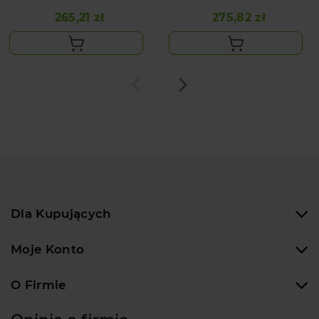
265,21 zł
275,82 zł
Cena
Cena
Dla Kupujących
Moje Konto
O Firmie