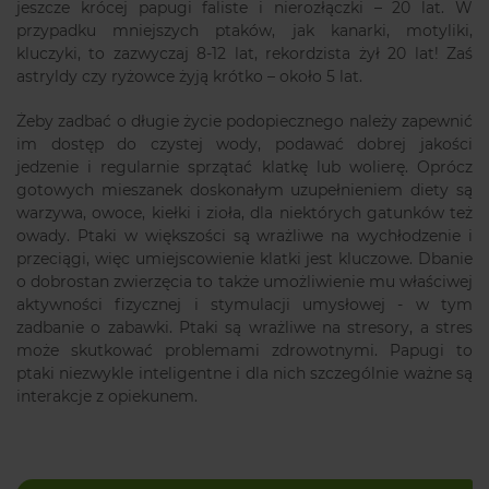
jeszcze krócej papugi faliste i nierozłączki – 20 lat. W
przypadku mniejszych ptaków, jak kanarki, motyliki,
kluczyki, to zazwyczaj 8-12 lat, rekordzista żył 20 lat! Zaś
astryldy czy ryżowce żyją krótko – około 5 lat.
Żeby zadbać o długie życie podopiecznego należy zapewnić
im dostęp do czystej wody, podawać dobrej jakości
jedzenie i regularnie sprzątać klatkę lub wolierę. Oprócz
gotowych mieszanek doskonałym uzupełnieniem diety są
warzywa, owoce, kiełki i zioła, dla niektórych gatunków też
owady. Ptaki w większości są wrażliwe na wychłodzenie i
przeciągi, więc umiejscowienie klatki jest kluczowe. Dbanie
o dobrostan zwierzęcia to także umożliwienie mu właściwej
aktywności fizycznej i stymulacji umysłowej - w tym
zadbanie o zabawki. Ptaki są wrażliwe na stresory, a stres
może skutkować problemami zdrowotnymi. Papugi to
ptaki niezwykle inteligentne i dla nich szczególnie ważne są
interakcje z opiekunem.