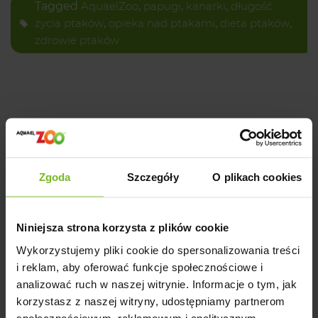
Tagged
AquaelZoo
,
papugi
,
kanarki
,
długość
życia ptaków
,
opieka nad ptakami
,
dieta ptaków
,
zdrowie ptaków
Powiązane posty
Zgoda
Szczegóły
O plikach cookies
Niniejsza strona korzysta z plików cookie
Wykorzystujemy pliki cookie do spersonalizowania treści
i reklam, aby oferować funkcje społecznościowe i
analizować ruch w naszej witrynie. Informacje o tym, jak
korzystasz z naszej witryny, udostępniamy partnerom
społecznościowym, reklamowym i analitycznym.