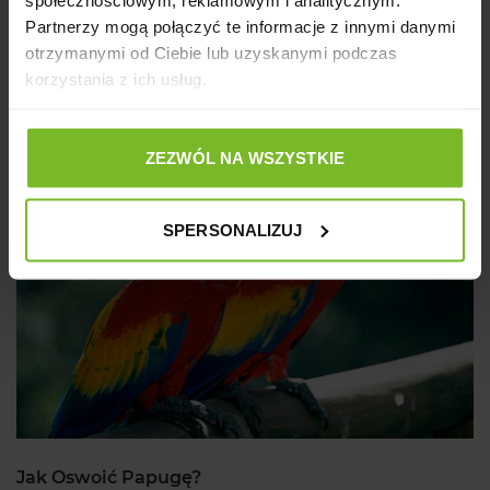
Partnerzy mogą połączyć te informacje z innymi danymi
otrzymanymi od Ciebie lub uzyskanymi podczas
Jak dbać o higienę małych ssaków i ptaków?
korzystania z ich usług.
24/05/2020
3505
Czytaj więcej
ZEZWÓL NA WSZYSTKIE
SPERSONALIZUJ
Jak Oswoić Papugę?