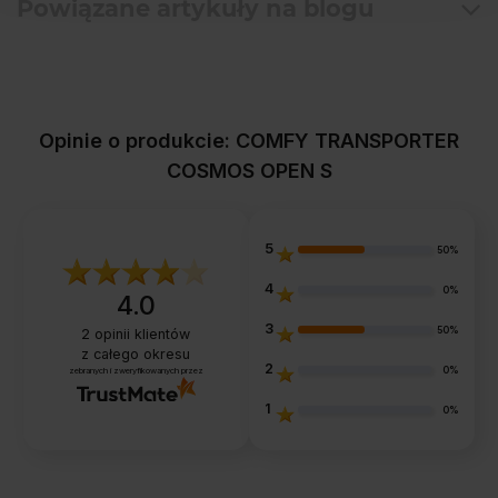
Powiązane artykuły na blogu
Opinie o produkcie: COMFY TRANSPORTER
COSMOS OPEN S
5
50%
4
0%
4.0
3
50%
2
opinii klientów
z całego okresu
2
0%
zebranych i zweryfikowanych przez
1
0%