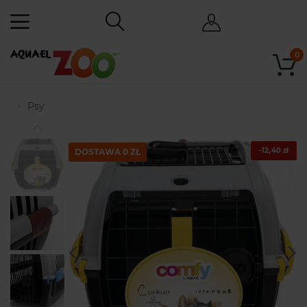
0
Psy
-12,40 zł
DOSTAWA 0 ZŁ