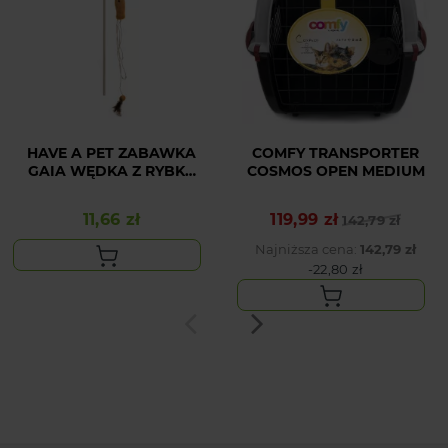
HAVE A PET ZABAWKA
COMFY TRANSPORTER
GAIA WĘDKA Z RYBKĄ
COSMOS OPEN MEDIUM
40 cm
11,66 zł
119,99 zł
Cena
Cena podstawowa
Cena
142,79 zł
Najniższa cena:
142,79 zł
-22,80 zł