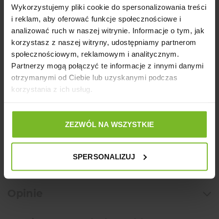
Wykorzystujemy pliki cookie do spersonalizowania treści
wersjach kolorystycznych- żółty,
i reklam, aby oferować funkcje społecznościowe i
niebieski i bordowy. Transportery są
analizować ruch w naszej witrynie. Informacje o tym, jak
wysyłane z magazynu losowo, w
korzystasz z naszej witryny, udostępniamy partnerom
kolorze który obecnie jest na stanie.
społecznościowym, reklamowym i analitycznym.
Partnerzy mogą połączyć te informacje z innymi danymi
Ostrzeżenie:
otrzymanymi od Ciebie lub uzyskanymi podczas
korzystania z ich usług.
Produkt zawiera drobne lub ruchome elementy mogące
stanowić zagrożenie.
ZEZWÓL NA WSZYSTKIE
Producent
SPERSONALIZUJ
Szczegóły produktu
Opinie