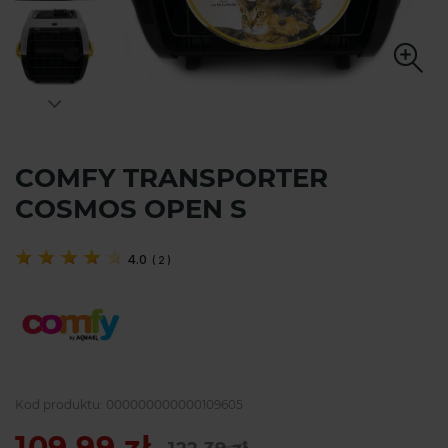
COMFY TRANSPORTER
COSMOS OPEN S
4.0
(
2
)
Kod produktu:
000000000000109605
109,99 zł