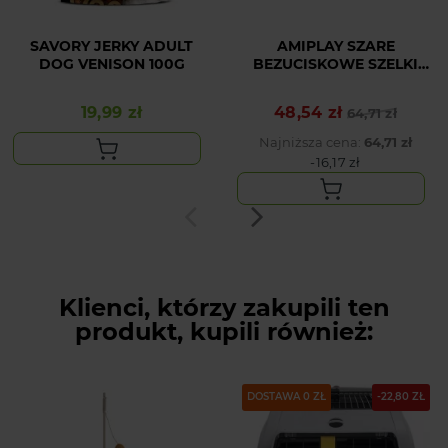
SAVORY JERKY ADULT
AMIPLAY SZARE
DOG VENISON 100G
BEZUCISKOWE SZELKI
DLA ŚREDNIEGO PSA
SCOUT DENVER M
19,99 zł
48,54 zł
Cena
Cena podstawowa
Cena
64,71 zł
Najniższa cena:
64,71 zł
-16,17 zł
Klienci, którzy zakupili ten
produkt, kupili również:
DOSTAWA 0 ZŁ
-22,80 ZŁ