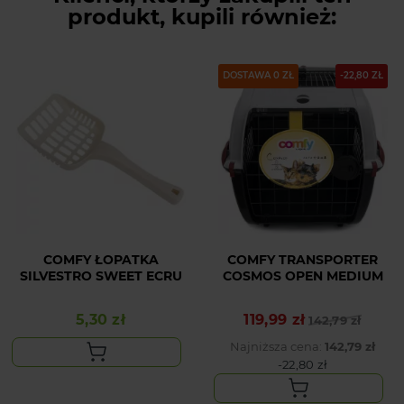
produkt, kupili również:
DOSTAWA 0 ZŁ
-22,80 ZŁ
COMFY ŁOPATKA
COMFY TRANSPORTER
SILVESTRO SWEET ECRU
COSMOS OPEN MEDIUM
5,30 zł
119,99 zł
Cena
Cena podstawowa
Cena
142,79 zł
Najniższa cena:
142,79 zł
-22,80 zł