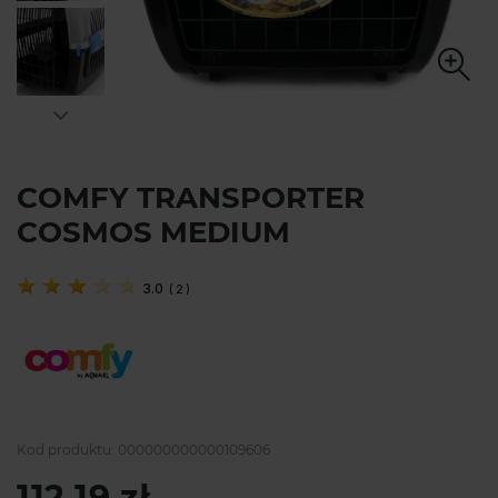
COMFY TRANSPORTER
COSMOS MEDIUM
3.0
(
2
)
Kod produktu:
000000000000109606
112,19 zł