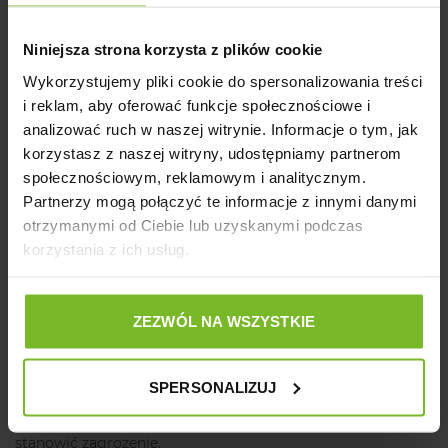
Zaufaj marce COMFY i zapewnij swojemu zwierzakowi
najlepsze warunki podczas podróży!
Niniejsza strona korzysta z plików cookie
Polecamy instruktaż składania transportera:
Wykorzystujemy pliki cookie do spersonalizowania treści
http://www.youtube.com/watch?v=WuEaL5Msc7Y
i film
i reklam, aby oferować funkcje społecznościowe i
instruktażowy, jak bezpiecznie transportować zwierzę:
analizować ruch w naszej witrynie. Informacje o tym, jak
http://www.youtube.com/watch?
korzystasz z naszej witryny, udostępniamy partnerom
v=t3FqIMMVPTw&feature=related
społecznościowym, reklamowym i analitycznym.
Partnerzy mogą połączyć te informacje z innymi danymi
Uchwyty transportera występują w 3
otrzymanymi od Ciebie lub uzyskanymi podczas
wersjach kolorystycznych- żółty,
korzystania z ich usług.
niebieski i bordowy. Transportery są
wysyłane z magazynu losowo, w
kolorze który obecnie jest na stanie.
ZEZWÓL NA WSZYSTKIE
Ostrzeżenie:
SPERSONALIZUJ
Produkt zawiera drobne lub ruchome elementy mogące
stanowić zagrożenie.