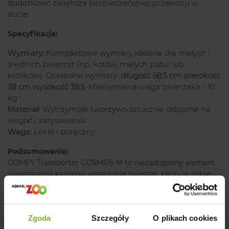
dodatkowo zwiększa bezpieczeństwo przewozu w
aucie.
Specyfikacja:
Wymiary:
Kompaktowe wymiary idealne dla małych i
średnich zwierząt (np. kotów, małych psów lub
królików). Dokładne wymiary:
długość 58,5 cm szerokość
38 cm wysokość 38,5
. Maksymalna waga zwierzaka - 10
kg
Materiał:
Wytrzymałe tworzywo sztuczne, odporne na
wilgoć i zarysowania.
Waga:
Lekki i poręczny.
Podsumowanie:
COMFY Transporter COSMOS M to niezastąpiony element
wyposażenia każdego właściciela zwierząt. Łączy w sobie
trwałość, funkcjonalność i estetykę, co czyni go
doskonałym wyborem na każdą okazję. Dzięki niemu Twój
pupil będzie podróżował w pełnym komforcie i
Zgoda
Szczegóły
O plikach cookies
bezpieczeństwie, a Ty zyskasz spokój i wygodę.