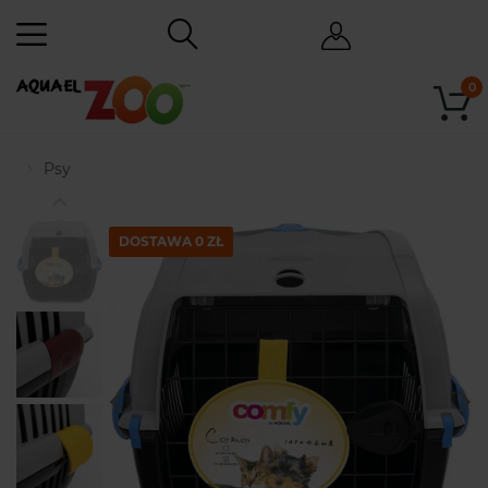
0
Psy
DOSTAWA 0 ZŁ