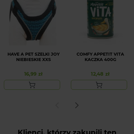
HAVE A PET SZELKI JOY
COMFY APPETIT VITA
NIEBIESKIE XXS
KACZKA 400G
16,99 zł
12,48 zł
Cena
Cena
Klienci, którzy zakupili ten