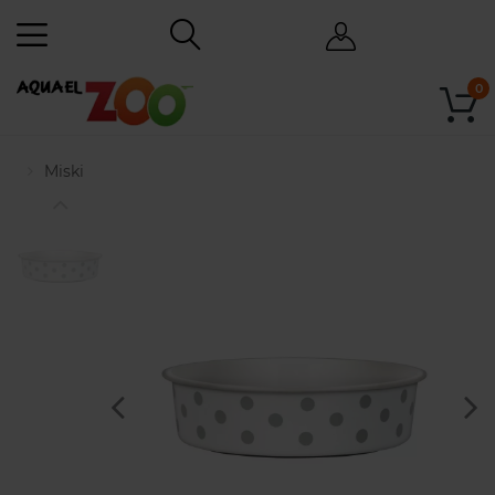
0
Miski