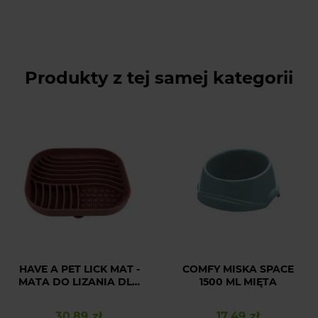
Produkty z tej samej kategorii
HAVE A PET LICK MAT -
COMFY MISKA SPACE
MATA DO LIZANIA DLA
1500 ML MIĘTA
PSÓW
30,89 zł
17,49 zł
Cena
Cena