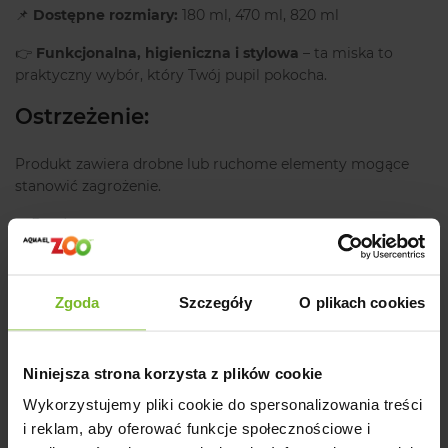
📌
Dostępne rozmiary:
180 ml, 470 ml, 820 ml
👉
Funkcjonalna, higieniczna i stylowa
– ta miska to
praktyczny wybór, który Twój pupil pokocha.
Ostrzeżenie:
Produkt zawiera drobne lub ruchome elementy mogące
stanowić zagrożenie.
Producent
Szczegóły produktu
Zgoda
Szczegóły
O plikach cookies
Opinie
Niniejsza strona korzysta z plików cookie
Wykorzystujemy pliki cookie do spersonalizowania treści
Powiązane artykuły na blogu
i reklam, aby oferować funkcje społecznościowe i