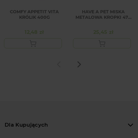
COMFY APPETIT VITA
HAVE A PET MISKA
KRÓLIK 400G
METALOWA KROPKI 470
ML
12,48 zł
25,45 zł
Cena
Cena
Dla Kupujących