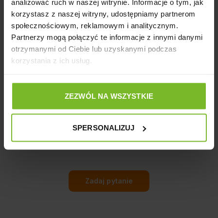
analizować ruch w naszej witrynie. Informacje o tym, jak
korzystasz z naszej witryny, udostępniamy partnerom
społecznościowym, reklamowym i analitycznym.
Partnerzy mogą połączyć te informacje z innymi danymi
Opinie o produkcie: HAVE A PET MISKA
otrzymanymi od Ciebie lub uzyskanymi podczas
METALOWA KROPKI 180 ML
korzystania z ich usług.
ZEZWÓL NA WSZYSTKIE
Pytania i odpowiedzi (0)
SPERSONALIZUJ
Zadaj pytanie