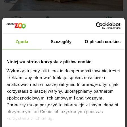
Zgoda
Szczegóły
O plikach cookies
Rodzina drapaków Scratchers Family Eco
powstała z pasji do zwierząt oraz z myślą o naszej
Niniejsza strona korzysta z plików cookie
planecie.
Wykorzystujemy pliki cookie do spersonalizowania treści
Rodzaje drapaków w linii
i reklam, aby oferować funkcje społecznościowe i
Scratchers Family Eco:
analizować ruch w naszej witrynie. Informacje o tym, jak
korzystasz z naszej witryny, udostępniamy partnerom
Alex – duża powierzchnia
społecznościowym, reklamowym i analitycznym.
drapania, miejsce do
Partnerzy mogą połączyć te informacje z innymi danymi
odpoczynku, piłka na
sznurku do zabawy
otrzymanymi od Ciebie lub uzyskanymi podczas
Alex z półką – duża
korzystania z ich usług.
powierzchnia drapania,