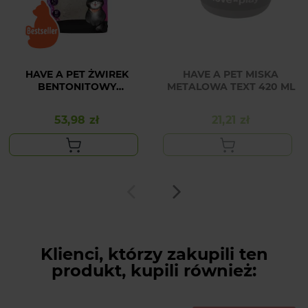
HAVE A PET ŻWIREK
HAVE A PET MISKA
BENTONITOWY
METALOWA TEXT 420 ML
LAWENDOWY 25L
53,98 zł
21,21 zł
Cena
Cena
Klienci, którzy zakupili ten
produkt, kupili również: