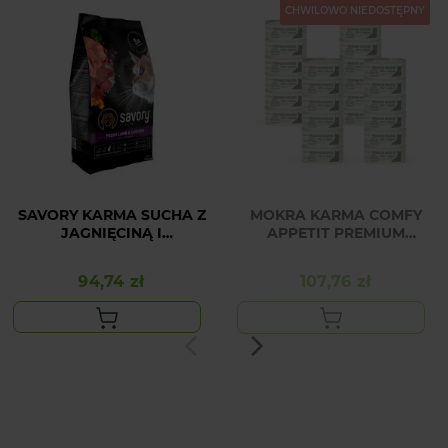
CHWILOWO NIEDOSTĘPNY
SAVORY KARMA SUCHA Z
MOKRA KARMA COMFY
JAGNIĘCINĄ I
APPETIT PREMIUM
KURCZAKIEM DLA
MOUSSE KRÓLIK 24X85G
KOTÓW DOROSŁYCH
94,74 zł
107,76 zł
Cena
Cena
STERYLIZOWANYCH 2 KG