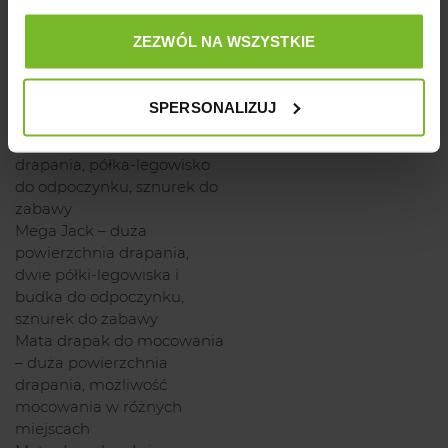
półka-legowisko do
odpoczynku, piłka na
ZEZWÓL NA WSZYSTKIE
sznurku do zabawy
Paul – duża powierzchnia
drapania, półka-legowisko i
SPERSONALIZUJ
budka do odpoczynku
Tower – duża powierzchnia
drapania, półka-legowisko
do odpoczynku, sznurek do
zabawy
Mega Jack – duża
powierzchnia drapania,
dwie półki-legowiska i
budka do odpoczynku,
sznurek do zabawy
Mata drapak do mocowania
– duża powierzchnia
drapania, możliwość
mocowania w różnych
miejscach