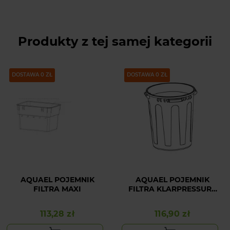
Produkty z tej samej kategorii
DOSTAWA 0 ZŁ
DOSTAWA 0 ZŁ
AQUAEL POJEMNIK
AQUAEL POJEMNIK
FILTRA MAXI
FILTRA KLARPRESSURE
UV 8000
113,28 zł
116,90 zł
Cena
Cena