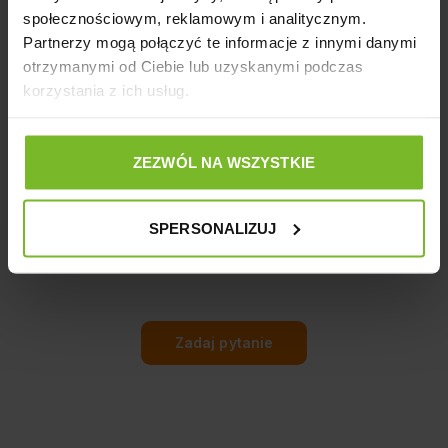
społecznościowym, reklamowym i analitycznym.
Partnerzy mogą połączyć te informacje z innymi danymi
Opinie o produkcie: AQUAEL ŻARÓWKA HNS
otrzymanymi od Ciebie lub uzyskanymi podczas
9W G23
korzystania z ich usług.
ZEZWÓL NA WSZYSTKIE
Pytania i odpowiedzi (0)
SPERSONALIZUJ
Zadaj pytanie