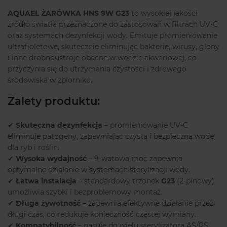
AQUAEL ŻARÓWKA HNS 9W G23
to wysokiej jakości
źródło światła przeznaczone do zastosowań w filtrach UV-C
oraz systemach dezynfekcji wody. Emituje promieniowanie
ultrafioletowe, skutecznie eliminując bakterie, wirusy, glony
i inne drobnoustroje obecne w wodzie akwariowej, co
przyczynia się do utrzymania czystości i zdrowego
środowiska w zbiorniku.
Zalety produktu:
✔
Skuteczna dezynfekcja
– promieniowanie UV-C
eliminuje patogeny, zapewniając czystą i bezpieczną wodę
dla ryb i roślin.
✔
Wysoka wydajność
– 9-watowa moc zapewnia
optymalne działanie w systemach sterylizacji wody.
✔
Łatwa instalacja
– standardowy trzonek
G23
(2-pinowy)
umożliwia szybki i bezproblemowy montaż.
✔
Długa żywotność
– zapewnia efektywne działanie przez
długi czas, co redukuje konieczność częstej wymiany.
✔
Kompatybilność
– pasuje do wielu sterylizatora AS/PS