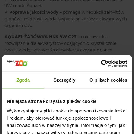
9W marki Aquael.
✔
Poprawa jakości wody
– pomaga w redukcji zakwitów
glonów i mętności wody, wspierając zdrowie akwariowych
organizmów.
AQUAEL ŻARÓWKA HNS 9W G23
to niezawodne
rozwiązanie dla akwarystów dbających o krystalicznie
czystą wodę i zdrowe środowisko w akwarium. 🌊🐟
Ostrzeżenie:
Produkt częściowo wykonany ze szkła, zawiera elementy
Zgoda
Szczegóły
O plikach cookies
ruchome mogące stanowić zagrożenie.
Producent
Niniejsza strona korzysta z plików cookie
Wykorzystujemy pliki cookie do spersonalizowania treści
Opinie
i reklam, aby oferować funkcje społecznościowe i
analizować ruch w naszej witrynie. Informacje o tym, jak
korzystasz z naszej witryny, udostępniamy partnerom