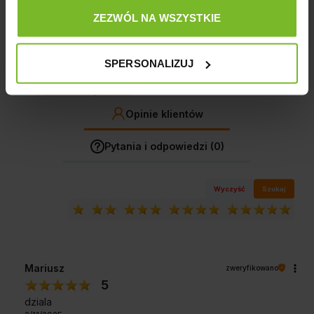
ZEZWÓL NA WSZYSTKIE
1
0%
SPERSONALIZUJ
Jak zbieramy opinie?
Opinie klientów
Pytania i odpowiedzi (0)
Wyczyść
Szukaj
Mariusz
zweryfikowano
5
dziala