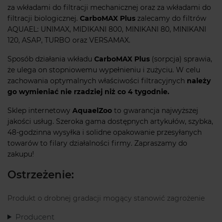
za wkładami do filtracji mechanicznej oraz za wkładami do
filtracji biologicznej.
CarboMAX Plus
zalecamy do filtrów
AQUAEL: UNIMAX, MIDIKANI 800, MINIKANI 80, MINIKANI
120, ASAP, TURBO oraz VERSAMAX.
Sposób działania wkładu
CarboMAX Plus
(sorpcja) sprawia,
że ulega on stopniowemu wypełnieniu i zużyciu. W celu
zachowania optymalnych właściwości filtracyjnych
należy
go wymieniać nie rzadziej niż co 4 tygodnie.
Sklep internetowy
AquaelZoo
to gwarancja najwyższej
jakości usług. Szeroka gama dostępnych artykułów, szybka,
48-godzinna wysyłka i solidne opakowanie przesyłanych
towarów to filary działalności firmy. Zapraszamy do
zakupu!
Ostrzeżenie:
Produkt o drobnej gradacji mogący stanowić zagrożenie
Producent