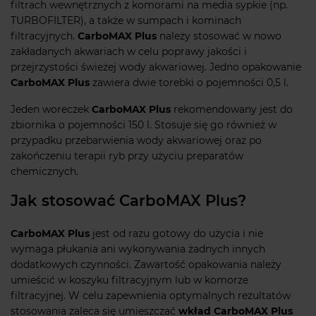
filtrach wewnętrznych z komorami na media sypkie (np.
TURBOFILTER), a także w sumpach i kominach
filtracyjnych.
CarboMAX Plus
należy stosować w nowo
zakładanych akwariach w celu poprawy jakości i
przejrzystości świeżej wody akwariowej. Jedno opakowanie
CarboMAX Plus
zawiera dwie torebki o pojemności 0,5 l.
Jeden woreczek
CarboMAX Plus
rekomendowany jest do
zbiornika o pojemności 150 l. Stosuje się go również w
przypadku przebarwienia wody akwariowej oraz po
zakończeniu terapii ryb przy użyciu preparatów
chemicznych.
Jak stosować CarboMAX Plus?
CarboMAX Plus
jest od razu gotowy do użycia i nie
wymaga płukania ani wykonywania żadnych innych
dodatkowych czynności. Zawartość opakowania należy
umieścić w koszyku filtracyjnym lub w komorze
filtracyjnej. W celu zapewnienia optymalnych rezultatów
stosowania zaleca się umieszczać
wkład CarboMAX Plus