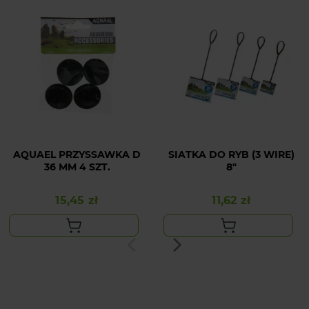
AQUAEL PRZYSSAWKA D
SIATKA DO RYB (3 WIRE)
36 MM 4 SZT.
8"
15,45 zł
11,62 zł
Cena
Cena