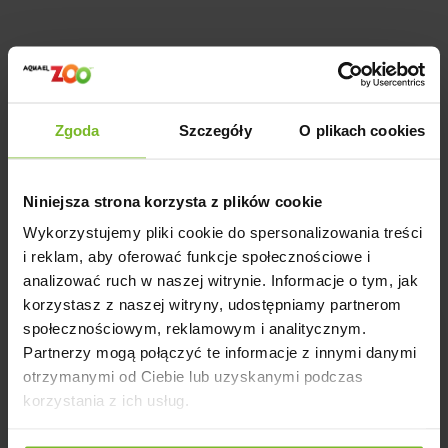
Opinie
Powiązane artykuły na blogu
Zgoda
Szczegóły
O plikach cookies
Niniejsza strona korzysta z plików cookie
Wykorzystujemy pliki cookie do spersonalizowania treści
Opinie o produkcie: WKŁAD DO FILTRACJI
i reklam, aby oferować funkcje społecznościowe i
AQUAEL CARBOMAX PLUS 1L
analizować ruch w naszej witrynie. Informacje o tym, jak
korzystasz z naszej witryny, udostępniamy partnerom
społecznościowym, reklamowym i analitycznym.
5
86%
Partnerzy mogą połączyć te informacje z innymi danymi
4
otrzymanymi od Ciebie lub uzyskanymi podczas
14%
4.9
korzystania z ich usług.
3
0%
7
opinii klientów
z całego okresu
2
0%
zebranych i zweryfikowanych przez