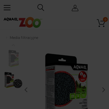
0
Media filtracyjne