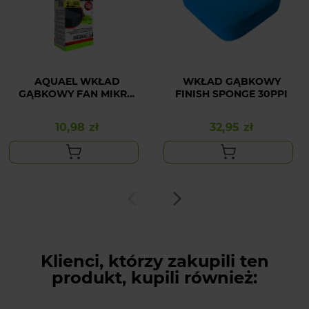
AQUAEL WKŁAD
WKŁAD GĄBKOWY
GĄBKOWY FAN MIKRO
FINISH SPONGE 30PPI
PLUS (2szt)
10,98 zł
32,95 zł
Cena
Cena
Klienci, którzy zakupili ten
produkt, kupili również: