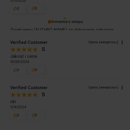
2/11/2025
0
0
Komentarz sklepu
Dziękujemy [AUTHRO_NAME] za dokonanie zakupów
oraz pozostawienie opinii na aquaelzoo.pl.
Verified Customer
Opinia zewnętrzna
5
Jakość i cena
10/26/2024
0
0
Verified Customer
Opinia zewnętrzna
5
oki
1/14/2024
0
0