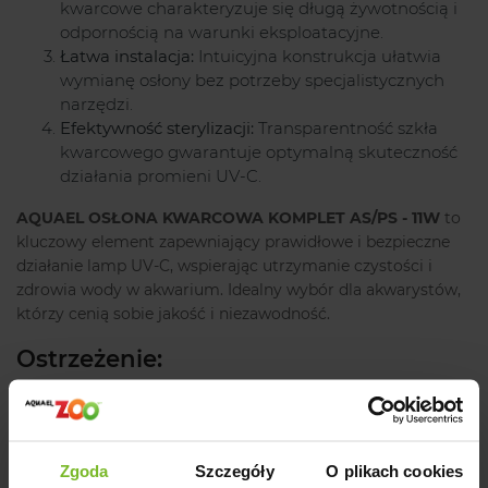
kwarcowe charakteryzuje się długą żywotnością i
odpornością na warunki eksploatacyjne.
Łatwa instalacja:
Intuicyjna konstrukcja ułatwia
wymianę osłony bez potrzeby specjalistycznych
narzędzi.
Efektywność sterylizacji:
Transparentność szkła
kwarcowego gwarantuje optymalną skuteczność
działania promieni UV-C.
AQUAEL OSŁONA KWARCOWA KOMPLET AS/PS - 11W
to
kluczowy element zapewniający prawidłowe i bezpieczne
działanie lamp UV-C, wspierając utrzymanie czystości i
zdrowia wody w akwarium. Idealny wybór dla akwarystów,
którzy cenią sobie jakość i niezawodność.
Ostrzeżenie:
Produkt częściowo wykonany ze szkła, zawiera elementy
ruchome mogące stanowić zagrożenie.
Zgoda
Szczegóły
O plikach cookies
Producent