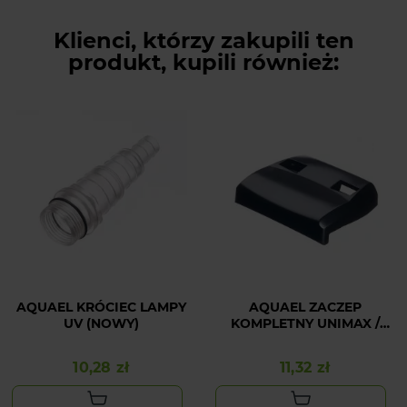
Klienci, którzy zakupili ten
produkt, kupili również:
AQUAEL KRÓCIEC LAMPY
AQUAEL ZACZEP
UV (NOWY)
KOMPLETNY UNIMAX /
MINIKANI /
KLARPRESSURE 1 SZT.
10,28 zł
11,32 zł
Cena
Cena