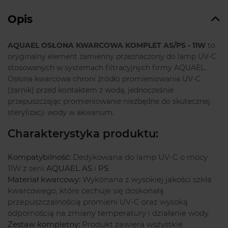
Opis
AQUAEL OSŁONA KWARCOWA KOMPLET AS/PS - 11W
to
oryginalny element zamienny przeznaczony do lamp UV-C
stosowanych w systemach filtracyjnych firmy AQUAEL.
Osłona kwarcowa chroni źródło promieniowania UV-C
(żarnik) przed kontaktem z wodą, jednocześnie
przepuszczając promieniowanie niezbędne do skutecznej
sterylizacji wody w akwarium.
Charakterystyka produktu:
Kompatybilność:
Dedykowana do lamp UV-C o mocy
11W z serii
AQUAEL AS
i
PS
.
Materiał kwarcowy:
Wykonana z wysokiej jakości szkła
kwarcowego, które cechuje się doskonałą
przepuszczalnością promieni UV-C oraz wysoką
odpornością na zmiany temperatury i działanie wody.
Zestaw kompletny:
Produkt zawiera wszystkie