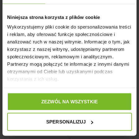
Opinie
Niniejsza strona korzysta z plików cookie
Wykorzystujemy pliki cookie do spersonalizowania treści
i reklam, aby oferować funkcje społecznościowe i
analizować ruch w naszej witrynie. Informacje o tym, jak
korzystasz z naszej witryny, udostępniamy partnerom
Opinie o produkcie: AQUAEL OSŁONA
społecznościowym, reklamowym i analitycznym.
KWARCOWA KOMPLET AS/PS - 11W
Partnerzy mogą połączyć te informacje z innymi danymi
otrzymanymi od Ciebie lub uzyskanymi podczas
korzystania z ich usług.
5
100%
4
0%
5.0
ZEZWÓL NA WSZYSTKIE
3
0%
3
opinii klientów
z całego okresu
2
0%
zebranych i zweryfikowanych przez
SPERSONALIZUJ
1
0%