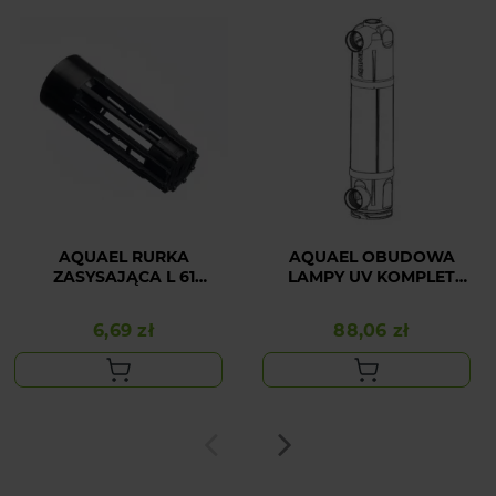
AQUAEL RURKA
AQUAEL OBUDOWA
ZASYSAJĄCA L 61
LAMPY UV KOMPLET
UNIWERSALNA
AS/PS - 9W
6,69 zł
88,06 zł
Cena
Cena