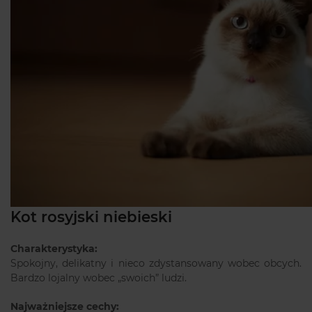
Kot rosyjski niebieski
Charakterystyka:
Spokojny, delikatny i nieco zdystansowany wobec obcych.
Bardzo lojalny wobec „swoich” ludzi.
Najważniejsze cechy: