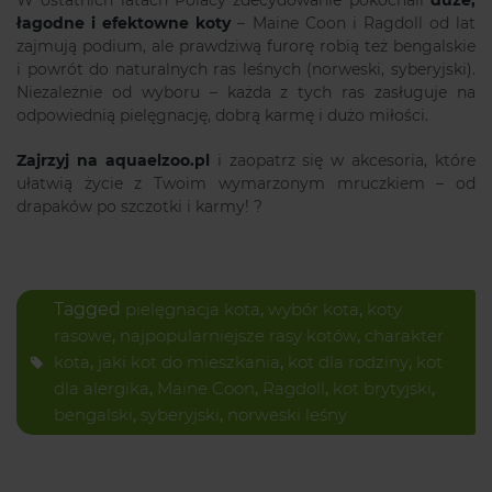
W ostatnich latach Polacy zdecydowanie pokochali
duże,
łagodne i efektowne koty
– Maine Coon i Ragdoll od lat
zajmują podium, ale prawdziwą furorę robią też bengalskie
i powrót do naturalnych ras leśnych (norweski, syberyjski).
Niezależnie od wyboru – każda z tych ras zasługuje na
odpowiednią pielęgnację, dobrą karmę i dużo miłości.
Zajrzyj na aquaelzoo.pl
i zaopatrz się w akcesoria, które
ułatwią życie z Twoim wymarzonym mruczkiem – od
drapaków po szczotki i karmy! ?
Tagged
pielęgnacja kota
,
wybór kota
,
koty
rasowe
,
najpopularniejsze rasy kotów
,
charakter
kota
,
jaki kot do mieszkania
,
kot dla rodziny
,
kot
dla alergika
,
Maine Coon
,
Ragdoll
,
kot brytyjski
,
bengalski
,
syberyjski
,
norweski leśny