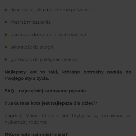
ilość czasu, jaką możesz mu poświęcić
metraż mieszkania
obecność dzieci lub innych zwierząt
skłonność do alergii
gotowość do pielęgnacji sierści
Najlepszy kot to taki, którego potrzeby pasują do
Twojego stylu życia.
FAQ – najczęściej zadawane pytania
❓ Jaka rasa kota jest najlepsza dla dzieci?
Ragdoll, Maine Coon i kot brytyjski są uznawane za
najbardziej rodzinne.
❓Które koty najmniej linieją?