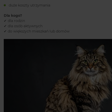
duże koszty utrzymania
Dla kogo?
✔ dla rodzin
✔ dla osób aktywnych
✔ do większych mieszkań lub domów