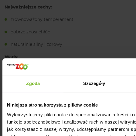
Najważniejsze cechy:
zrównoważony temperament
dobrze znosi chłód
naturalnie silny i zdrowy
Wady:
wymaga regularnej pielęgnacji futra
potrzebuje przestrzeni
Zgoda
Szczegóły
Dla kogo?
✔ dla rodzin
Niniejsza strona korzysta z plików cookie
✔ do domów z większą przestrzenią
✔ dla opiekunów szanujących kocią niezależność
Wykorzystujemy pliki cookie do spersonalizowania treści i 
funkcje społecznościowe i analizować ruch w naszej witrynie
jak korzystasz z naszej witryny, udostępniamy partnerom 