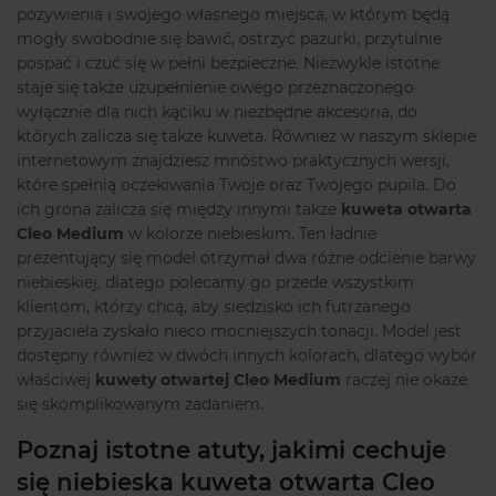
pożywienia i swojego własnego miejsca, w którym będą
mogły swobodnie się bawić, ostrzyć pazurki, przytulnie
pospać i czuć się w pełni bezpieczne. Niezwykle istotne
staje się także uzupełnienie owego przeznaczonego
wyłącznie dla nich kąciku w niezbędne akcesoria, do
których zalicza się także kuweta. Również w naszym sklepie
internetowym znajdziesz mnóstwo praktycznych wersji,
które spełnią oczekiwania Twoje oraz Twojego pupila. Do
ich grona zalicza się między innymi także
kuweta otwarta
Cleo Medium
w kolorze niebieskim. Ten ładnie
prezentujący się model otrzymał dwa różne odcienie barwy
niebieskiej, dlatego polecamy go przede wszystkim
klientom, którzy chcą, aby siedzisko ich futrzanego
przyjaciela zyskało nieco mocniejszych tonacji. Model jest
dostępny również w dwóch innych kolorach, dlatego wybór
właściwej
kuwety otwartej Cleo Medium
raczej nie okaże
się skomplikowanym zadaniem.
Poznaj istotne atuty, jakimi cechuje
się niebieska kuweta otwarta Cleo