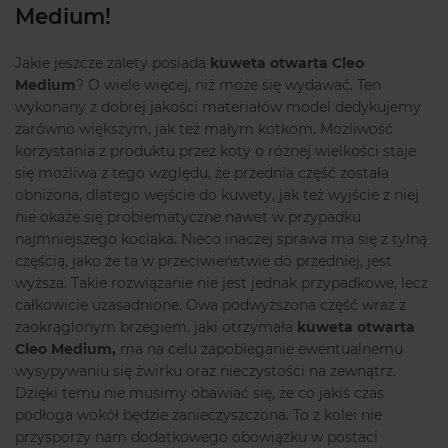
Medium!
Jakie jeszcze zalety posiada
kuweta otwarta Cleo
Medium
? O wiele więcej, niż może się wydawać. Ten
wykonany z dobrej jakości materiałów model dedykujemy
zarówno większym, jak też małym kotkom. Możliwość
korzystania z produktu przez koty o różnej wielkości staje
się możliwa z tego względu, że przednia część została
obniżona, dlatego wejście do kuwety, jak też wyjście z niej
nie okaże się problematyczne nawet w przypadku
najmniejszego kociaka. Nieco inaczej sprawa ma się z tylną
częścią, jako że ta w przeciwieństwie do przedniej, jest
wyższa. Takie rozwiązanie nie jest jednak przypadkowe, lecz
całkowicie uzasadnione. Owa podwyższona część wraz z
zaokrąglonym brzegiem, jaki otrzymała
kuweta otwarta
Cleo Medium,
ma na celu zapobieganie ewentualnemu
wysypywaniu się żwirku oraz nieczystości na zewnątrz.
Dzięki temu nie musimy obawiać się, że co jakiś czas
podłoga wokół będzie zanieczyszczona. To z kolei nie
przysporzy nam dodatkowego obowiązku w postaci