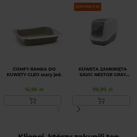
DOSTAWA 0 ZŁ
COMFY RAMKA DO
KUWETA ZAMKNIĘTA
KUWETY CLEO szary jed.
SAVIC NESTOR GRAY
56x39x38,5
16,96 zł
99,99 zł
Cena
Cena
Klienci, którzy zakupili ten