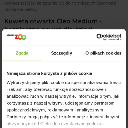
konieczności jej sprzątania, co do najmilszych czynności
raczej nie należy.
Kuweta otwarta Cleo Medium -
bezpieczna nawet dla dzieci
A skoro o sprzątaniu mowa, warto wspomnieć, że samo
czyszczenie prezentowanego modelu jest niezwykle proste.
Zgoda
Szczegóły
O plikach cookies
A to dlatego, że górną część można bezproblemowo i
błyskawicznie zdjąć. Zdjętą ramkę po prostu odkładamy na
bok i tym samym nie stanowi ona żadnej przeszkody nawet
Niniejsza strona korzysta z plików cookie
w dotarciu do trudno dostępnych miejsc produktu.
Kuweta
otwarta Cleo Medium, niebieska,
mierzy 45 centymetrów
Wykorzystujemy pliki cookie do spersonalizowania treści
długości, 36 szerokości i 15,5 centymetra długości. Warto
i reklam, aby oferować funkcje społecznościowe i
przede wszystkim zwrócić uwagę na wysokość, która
analizować ruch w naszej witrynie. Informacje o tym, jak
otrzymała parametry odpowiadające temu, aby do
korzystasz z naszej witryny, udostępniamy partnerom
produktu można było wsypać właściwą ilość żwirku.
społecznościowym, reklamowym i analitycznym.
Kuweta otwarta Cleo Medium, niebieska
została
Partnerzy mogą połączyć te informacje z innymi danymi
wykonana z wytrzymałego plastikowego materiału, który
otrzymanymi od Ciebie lub uzyskanymi podczas
wyróżnia się lekkością, a jednocześnie jest całkowicie