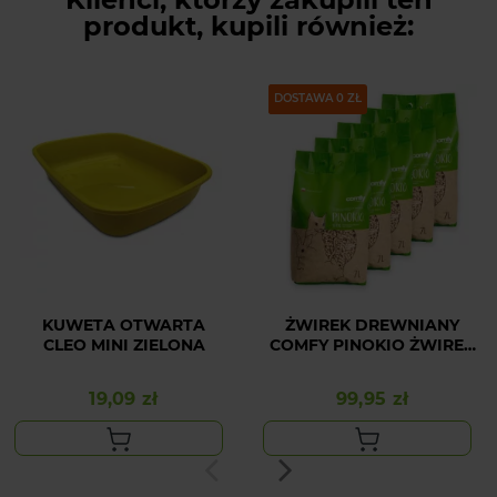
produkt, kupili również:
PAKIET
DOSTAWA 0 ZŁ
KUWETA OTWARTA
ŻWIREK DREWNIANY
CLEO MINI ZIELONA
COMFY PINOKIO ŻWIREK
7L x 5 SZT
19,09 zł
99,95 zł
Cena
Cena