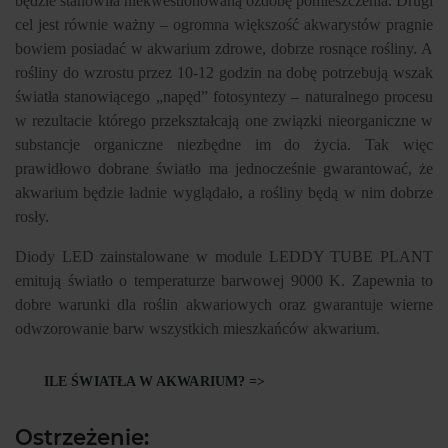
będzie stanowiła niekwestionowaną ozdobę pomieszczenia. Drugi
cel jest równie ważny – ogromna większość akwarystów pragnie
bowiem posiadać w akwarium zdrowe, dobrze rosnące rośliny. A
rośliny do wzrostu przez 10-12 godzin na dobę potrzebują wszak
światła stanowiącego „napęd” fotosyntezy – naturalnego procesu
w rezultacie którego przekształcają one związki nieorganiczne w
substancje organiczne niezbędne im do życia. Tak więc
prawidłowo dobrane światło ma jednocześnie gwarantować, że
akwarium będzie ładnie wyglądało, a rośliny będą w nim dobrze
rosły.
Diody LED zainstalowane w module LEDDY TUBE PLANT
emitują światło o temperaturze barwowej 9000 K. Zapewnia to
dobre warunki dla roślin akwariowych oraz gwarantuje wierne
odwzorowanie barw wszystkich mieszkańców akwarium.
ILE ŚWIATŁA W AKWARIUM? =>
Ostrzeżenie: