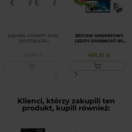
AQUAEL UCHWYT SLIM
ZESTAW AKWARIOWY
DO STELAŻA
LEDDY DAY&NIGHT 60
OPTI/GLOSSY 2SZT
CZARNY +
NAPOWIETRZACZ
14,99 zł
489,33 zł
Cena
Cena
MINIBOOST 200
Klienci, którzy zakupili ten
produkt, kupili również: