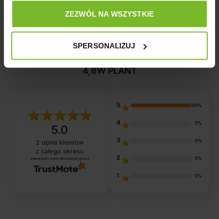
ZEZWÓL NA WSZYSTKIE
SPERSONALIZUJ
Opinie o produkcie: AQUAEL LEDDY TUBE
4,8W PLANT
5
100%
4
0%
5.0
3
0%
2
opinii klientów
z całego okresu
2
0%
zebranych i zweryfikowanych przez
1
0%