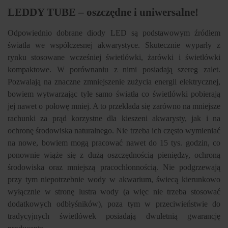
LEDDY TUBE – oszczędne i uniwersalne!
Odpowiednio dobrane diody LED są podstawowym źródłem
światła we współczesnej akwarystyce. Skutecznie wyparły z
rynku stosowane wcześniej świetlówki, żarówki i świetlówki
kompaktowe. W porównaniu z nimi posiadają szereg zalet.
Pozwalają na znaczne zmniejszenie zużycia energii elektrycznej,
bowiem wytwarzając tyle samo światła co świetlówki pobierają
jej nawet o połowę mniej. A to przekłada się zarówno na mniejsze
rachunki za prąd korzystne dla kieszeni akwarysty, jak i na
ochronę środowiska naturalnego. Nie trzeba ich często wymieniać
na nowe, bowiem mogą pracować nawet do 15 tys. godzin, co
ponownie wiąże się z dużą oszczędnością pieniędzy, ochroną
środowiska oraz mniejszą pracochłonnością. Nie podgrzewają
przy tym niepotrzebnie wody w akwarium, świecą kierunkowo
wyłącznie w stronę lustra wody (a więc nie trzeba stosować
dodatkowych odbłyśników), poza tym w przeciwieństwie do
tradycyjnych świetlówek posiadają dwuletnią gwarancję