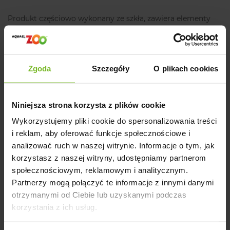
Produkt częściowo wykonany ze szkła, zawiera elementy
ruchome mogące stanowić zagrożenie.
Producent
Dane techniczne
Zgoda
Szczegóły
O plikach cookies
LEDDY TUBE 4,8W PLANT
Nazwa
Indeks
124228
Niniejsza strona korzysta z plików cookie
Moc
4,8 W
Temperatura barwowa
9000 K
Wykorzystujemy pliki cookie do spersonalizowania treści
i reklam, aby oferować funkcje społecznościowe i
Tryb
D&N
nie
analizować ruch w naszej witrynie. Informacje o tym, jak
Wymiary produktu 284x62x32 MM
korzystasz z naszej witryny, udostępniamy partnerom
społecznościowym, reklamowym i analitycznym.
Partnerzy mogą połączyć te informacje z innymi danymi
otrzymanymi od Ciebie lub uzyskanymi podczas
Szczegóły produktu
korzystania z ich usług.
Opinie