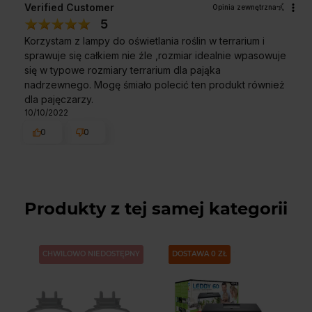
Verified Customer
Opinia zewnętrzna
5
Korzystam z lampy do oświetlania roślin w terrarium i
sprawuje się całkiem nie źle ,rozmiar idealnie wpasowuje
się w typowe rozmiary terrarium dla pająka
nadrzewnego. Mogę śmiało polecić ten produkt również
dla pajęczarzy.
10/10/2022
0
0
Produkty z tej samej kategorii
CHWILOWO NIEDOSTĘPNY
PAKIET
DOSTAWA 0 ZŁ