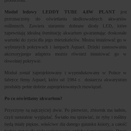
producenta.
Moduł ledowy
LEDDY TUBE 4,8W PLANT
jest
przeznaczony do
oświetlania słodkowodnych akwariów
roślinnych. Zawiera starannie dobrane diody LED, które
zapewniają idealną iluminację akwarium gwarantując doskonałe
warunki do życia dla jego mieszkańców.
Można instalować go w
wybranych pokrywach i lampach Aquael. Dzięki zastosowaniu
akcesoryjnego adaptera można również instalować go w
dowolnej pokrywie.
Moduł został
zaprojektowany i wyprodukowany w Polsce w
fabryce firmy Aquael, która od 1984 r.
dostarcza akwarystom
produkty pełne dobrze zaprojektowanych rozwiązań.
Po co oświetlamy akwarium?
Przyczyny są najczęściej dwie. Po pierwsze, zbiornik ma ładnie,
czyli naturalnie wyglądać. Światło ma sprawiać, że ryby i rośliny
będą miały piękne, właściwe dla danego gatunku kolory, a całość