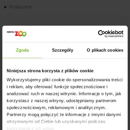
Producent
Szczegóły produktu
Opinie
Zgoda
Szczegóły
O plikach cookies
Niniejsza strona korzysta z plików cookie
Opinie o produkcie: HAVE A PET ZABAWKA
Wykorzystujemy pliki cookie do spersonalizowania treści
i reklam, aby oferować funkcje społecznościowe i
SHANTY 25 CM
analizować ruch w naszej witrynie. Informacje o tym, jak
korzystasz z naszej witryny, udostępniamy partnerom
społecznościowym, reklamowym i analitycznym.
Partnerzy mogą połączyć te informacje z innymi danymi
Pytania i odpowiedzi (0)
otrzymanymi od Ciebie lub uzyskanymi podczas
korzystania z ich usług.