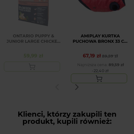
ONTARIO PUPPY &
AMIPLAY KURTKA
JUNIOR LARGE CHICKEN
PUCHOWA BRONX 33 CM
2.25KG
MALTESE CZERWONY
59,99 zł
67,19 zł
Cena
Cena podstawowa
Cena
89,59 zł
Najniższa cena:
89,59 zł
-22,40 zł
Klienci, którzy zakupili ten
produkt, kupili również: