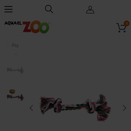
0
Psy