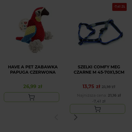
-7,41 ZŁ
HAVE A PET ZABAWKA
SZELKI COMFY MEG
PAPUGA CZERWONA
CZARNE M 45-70X1,5CM
26,99 zł
13,75 zł
Cena
Cena podstawowa
Cena
21,16 zł
Najniższa cena:
21,16 zł
-7,41 zł