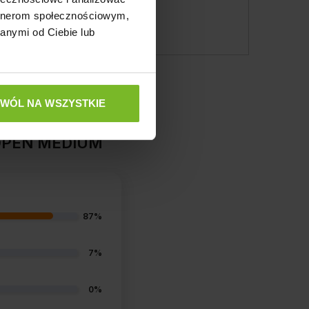
artnerom społecznościowym,
anymi od Ciebie lub
ZWÓL NA WSZYSTKIE
 OPEN MEDIUM
87%
7%
0%