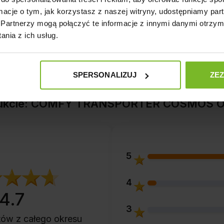
mogące stanowić zagrożenie.
ormacje o tym, jak korzystasz z naszej witryny, udostępniamy p
Partnerzy mogą połączyć te informacje z innymi danymi otrzym
nia z ich usług.
SPERSONALIZUJ
ZE
odukcie: COMFY TRANSPORTER COSMOS
5
4
4.7
3
ntów
z całego okresu