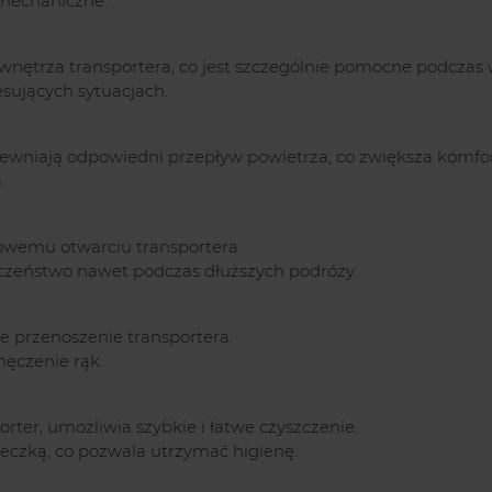
 mechaniczne.
wnętrza transportera, co jest szczególnie pomocne podczas 
esujących sytuacjach.
ewniają odpowiedni przepływ powietrza, co zwiększa komfor
.
owemu otwarciu transportera.
eczeństwo nawet podczas dłuższych podróży.
 przenoszenie transportera.
męczenie rąk.
orter, umożliwia szybkie i łatwe czyszczenie.
eczką, co pozwala utrzymać higienę.