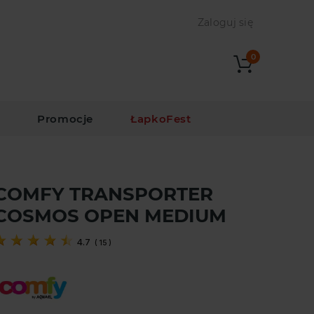
Zaloguj się
0
i
Promocje
ŁapkoFest
COMFY TRANSPORTER
COSMOS OPEN MEDIUM
4.7
(
15
)