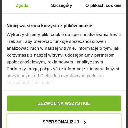
Zgoda
Szczegóły
O plikach cookies
• miękka rączka
• wygodna i praktyczna na co dzień
Niniejsza strona korzysta z plików cookie
W skrócie:
Wykorzystujemy pliki cookie do spersonalizowania treści
• Rodzaj: smycz regulowana basic
i reklam, aby oferować funkcje społecznościowe i
analizować ruch w naszej witrynie. Informacje o tym, jak
• Rozmiar: 2,5 × 160–300 cm
korzystasz z naszej witryny, udostępniamy partnerom
• Kolor: czarny
społecznościowym, reklamowym i analitycznym.
Partnerzy mogą połączyć te informacje z innymi danymi
• Skład materiałowy: taśma poliestrowa, metalowe okucia
otrzymanymi od Ciebie lub uzyskanymi podczas
korzystania z ich usług.
Szczegóły produktu
ZEZWÓL NA WSZYSTKIE
Opinie
SPERSONALIZUJ