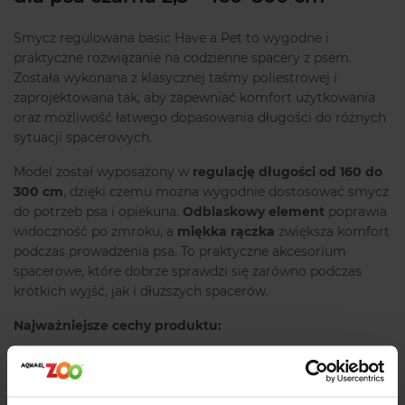
Smycz regulowana basic Have a Pet to wygodne i
praktyczne rozwiązanie na codzienne spacery z psem.
Została wykonana z klasycznej taśmy poliestrowej i
zaprojektowana tak, aby zapewniać komfort użytkowania
oraz możliwość łatwego dopasowania długości do różnych
sytuacji spacerowych.
Model został wyposażony w
regulację długości od 160 do
300 cm
, dzięki czemu można wygodnie dostosować smycz
do potrzeb psa i opiekuna.
Odblaskowy element
poprawia
widoczność po zmroku, a
miękka rączka
zwiększa komfort
podczas prowadzenia psa. To praktyczne akcesorium
spacerowe, które dobrze sprawdzi się zarówno podczas
krótkich wyjść, jak i dłuższych spacerów.
Najważniejsze cechy produktu:
• regulacja długości
• odblask