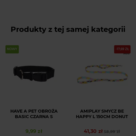
Produkty z tej samej kategorii
NOWY
-17,69 ZŁ
HAVE A PET OBROŻA
AMIPLAY SMYCZ BE
BASIC CZARNA S
HAPPY L 150CM DONUT
9,99 zł
41,30 zł
Cena
Cena podstawowa
Cena
58,99 zł