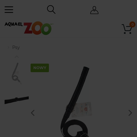
0
Psy
NOWY