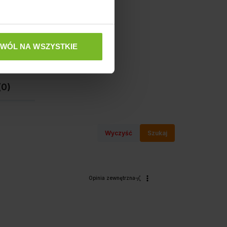
0%
ZWÓL NA WSZYSTKIE
(0)
Wyczyść
Szukaj
Opinia zewnętrzna