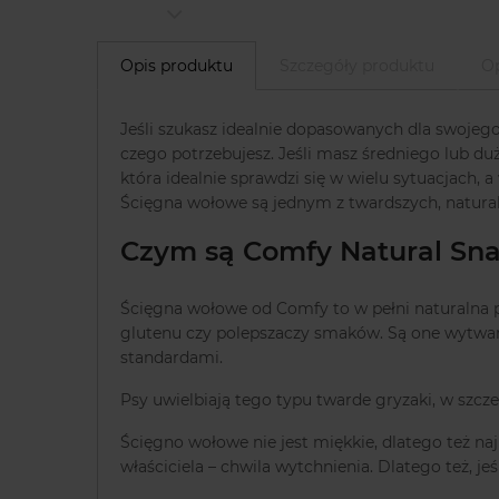
Opis produktu
Szczegóły produktu
Op
Jeśli szukasz idealnie dopasowanych dla swojeg
czego potrzebujesz. Jeśli masz średniego lub 
która idealnie sprawdzi się w wielu sytuacjach, 
Ścięgna wołowe są jednym z twardszych, natur
Czym są Comfy Natural Sn
Ścięgna wołowe od Comfy to w pełni naturalna pr
glutenu czy polepszaczy smaków. Są one wytwarz
standardami.
Psy uwielbiają tego typu twarde gryzaki, w szcz
Ścięgno wołowe nie jest miękkie, dlatego też naj
właściciela – chwila wytchnienia. Dlatego też, 