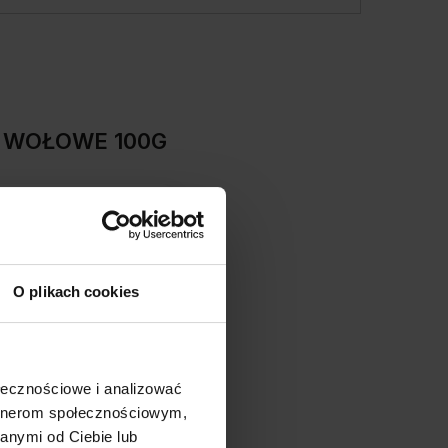
O WOŁOWE 100G
0%
O plikach cookies
100%
0%
ołecznościowe i analizować
0%
artnerom społecznościowym,
anymi od Ciebie lub