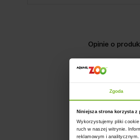
Opinie o pro
Zgoda
Niniejsza strona korzysta z
1
opinii klie
Wykorzystujemy pliki cookie 
zebranych i 
ruch w naszej witrynie. Inf
reklamowym i analitycznym. 