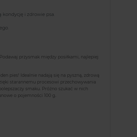
 kondycję i zdrowie psa.
ego.
y. Podawaj przysmak między posiłkami, najlepiej
en pies! Idealnie nadają się na pyszną, zdrową
 Dzięki starannemu procesowi przechowywania
 polepszaczy smaku. Próżno szukać w nich
runowe o pojemności 100 g.