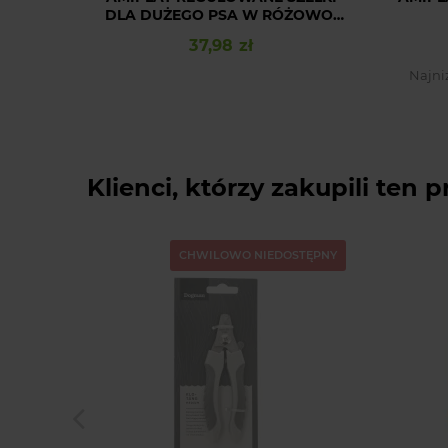
DLA DUŻEGO PSA W RÓŻOWO-
CZARNE PASKI GUARD POPULAR
37,98 zł
Cena
XL
Najni
Klienci, którzy zakupili ten p
CHWILOWO NIEDOSTĘPNY