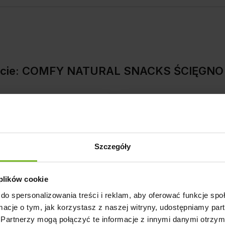
dukcie: COMFY NATURAL SNACKS ŚCIĘGN
5
Szczegóły
4
4.0
3
 plików cookie
ntów
z całego okresu
do spersonalizowania treści i reklam, aby oferować funkcje sp
zweryfikowanych przez
2
ormacje o tym, jak korzystasz z naszej witryny, udostępniamy p
Partnerzy mogą połączyć te informacje z innymi danymi otrzym