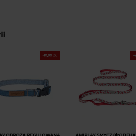
ii
-10,99 ZŁ
-
AY OBROŻA REGULOWANA
AMIPLAY SMYCZ 8in1 BEHA