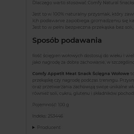
Dlaczego warto stosować Comfy Natural Snack
Jest to w 100% naturalny przysmak, który za
Ich podawanie zapobiega gromadzeniu się ka
Jest to w pełni bezpieczna przekąska bez sol
Sposób podawania
Ilość ścięgien wołowych dostosuj do wieku i wiel
jako nagrodę za dobre zachowanie, w szczególno
Comfy Appetit Meat Snack Ścięgna Wołowe
to
przekąskę czy nagrodę podczas treningu. Przys
oraz przetwarzania zachowują swoje unikalne wł
również soli, cukru, glutenu i składników pocho
Pojemność: 100 g
Indeks: 253446
Producent