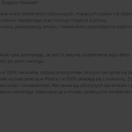
s Ścięgno Wołowe?
wiera wiele składników odżywczych, mających wpływ na dobrą
mienia nazębnego oraz trenuje mięśnie żuchwy.
i, cukru, polepszaczy smaku i składników pochodzenia roślinn
kości psa, pamiętając, że jest to jedynie uzupełnienie jego diet
ści po psim treningu.
 w 100% naturalne, odżywcze przysmaki, którym nie oprze się żad
maki wytwarzane są w Polsce i w 100% składają się z wołowiny.
aściwości i smakowitość. Nie zawierają sztucznych barwników i
dzenia roślinnego. Pakowane są w trwałe i praktyczne torebki st