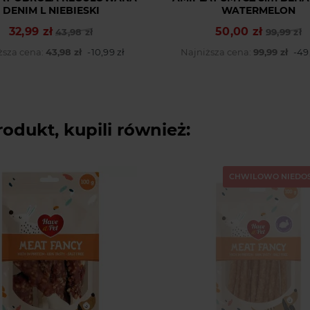
DENIM L NIEBIESKI
WATERMELON
32,99 zł
50,00 zł
Cena podstawowa
Cena
43,98 zł
Cena podstawowa
Cena
99,99 zł
ższa cena:
43,98 zł
-10,99 zł
Najniższa cena:
99,99 zł
-49
rodukt, kupili również:
CHWILOWO NIEDO