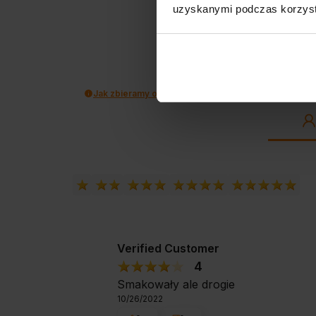
uzyskanymi podczas korzysta
Jak zbieramy opinie?
Verified Customer
4
Smakowały ale drogie
10/26/2022