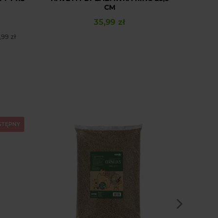
CM
35,99 zł
Cena
,99 zł
STĘPNY