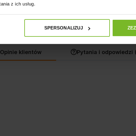
1
nia z ich usług.
SPERSONALIZUJ
ZE
Opinie klientów
Pytania i odpowiedzi 