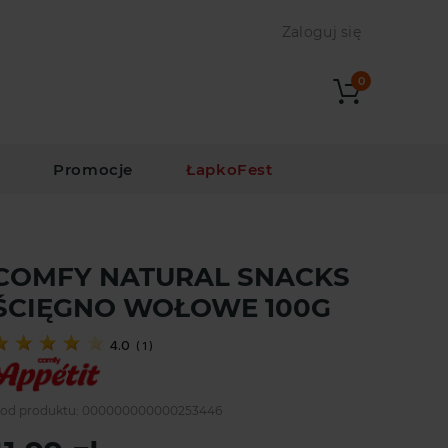
Zaloguj się
0
i
Promocje
ŁapkoFest
COMFY NATURAL SNACKS
ŚCIĘGNO WOŁOWE 100G
4.0
(
1
)
od produktu:
000000000000253446