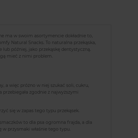
e ma w swoim asortymencie dokładnie to,
fy Natural Snacks. To naturalna przekąska,
 lub później, jako przekąskę dentystyczną.
gą mieć z nimi problem.
a więc próżno w niej szukać soli, cukru,
a przebiegała zgodnie z najwyższymi
rzyć się w zapas tego typu przekąsek.
u smaczków to dla psa ogromna frajda, a dla
ię w przysmaki właśnie tego typu.