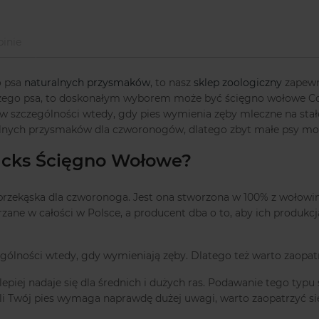
inie
o psa
naturalnych przysmaków
, to nasz
sklep zoologiczny
zapewn
dużego psa, to doskonałym wyborem może być ścięgno wołowe Com
a w szczególności wtedy, gdy pies wymienia zęby mleczne na stałe
alnych przysmaków dla czworonogów, dlatego zbyt małe psy mo
acks Ścięgno Wołowe?
zekąska dla czworonoga. Jest ona stworzona w 100% z wołowiny, 
ane w całości w Polsce, a producent dba o to, aby ich produkcj
ególności wtedy, gdy wymieniają zęby. Dlatego też warto zaopat
lepiej nadaje się dla średnich i dużych ras. Podawanie tego typ
jeśli Twój pies wymaga naprawdę dużej uwagi, warto zaopatrzyć s