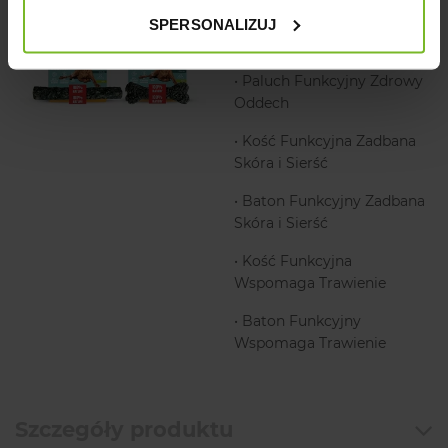
• Kość Funkcyjna Zdrowy
SPERSONALIZUJ
Oddech
• Paluch Funkcyjny Zdrowy
Oddech
• Kość Funkcyjna Zadbana
Skóra i Sierść
• Baton Funkcyjny Zadbana
Skóra i Sierść
• Kość Funkcyjna
Wspomaga Trawienie
• Baton Funkcyjny
Wspomaga Trawienie
Szczegóły produktu