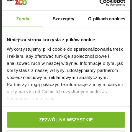
trawiennego.
Gryzaki Funkcyjne
Zgoda
Szczegóły
O plikach cookies
Wspomaga Trawienie
dostępne są w dwóch
formach - kości (55 g) i baton
(40 g).
Niniejsza strona korzysta z plików cookie
Wykorzystujemy pliki cookie do spersonalizowania treści
Skład
: mięso i produkty pochodzenia zwierzęcego (skóra
i reklam, aby oferować funkcje społecznościowe i
wołowa 93%, baranina 4%), siemię lniane 2%, produkty
analizować ruch w naszej witrynie. Informacje o tym, jak
pochodzenia roślinnego (sok z malin 1%).
korzystasz z naszej witryny, udostępniamy partnerom
społecznościowym, reklamowym i analitycznym.
Składniki analityczne
: białko surowe 80,7%, tłuszcz surowy
Partnerzy mogą połączyć te informacje z innymi danymi
5,2%, popiół surowy 4,6%, włókno surowe 1,0%.
otrzymanymi od Ciebie lub uzyskanymi podczas
Producent
korzystania z ich usług.
W ofercie Gryzaków
Funkcyjnych
ZEZWÓL NA WSZYSTKIE
dostępnych jest 6
rodzajów gryzaków: