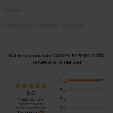
Opinie
Powiązane artykuły na blogu
Opinie o produkcie: COMFY APPETIT KOŚĆ
TRAWIENIE 12 CM 55G
5
100%
4
0%
5.0
3
0%
1
opinii klientów
z całego okresu
2
0%
zebranych i zweryfikowanych przez