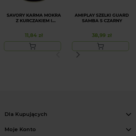
SAVORY KARMA MOKRA
AMIPLAY SZELKI GUARD
Z KURCZAKIEM I
SAMBA S CZARNY
KRÓLIKIEM DLA
SZCZENIĄT WSZYSTKICH
11,84 zł
38,99 zł
Cena
Cena
RAS OD 3 MIESIĄCA
ŻYCIA 400 G
Dla Kupujących
Moje Konto