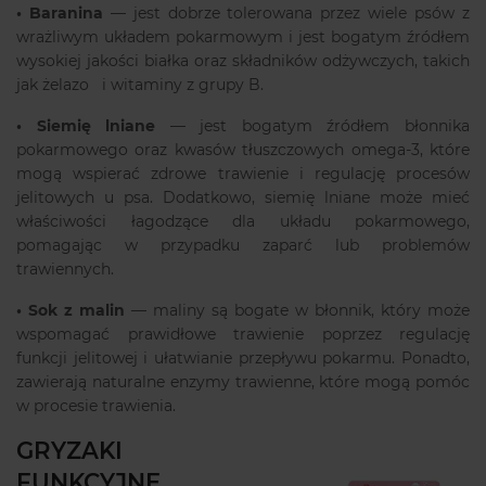
•
Baranina
— jest dobrze tolerowana przez wiele psów z
wrażliwym układem pokarmowym i jest bogatym źródłem
wysokiej jakości białka oraz składników odżywczych, takich
jak żelazo i witaminy z grupy B.
•
Siemię lniane
— jest bogatym źródłem błonnika
pokarmowego oraz kwasów tłuszczowych omega-3, które
mogą wspierać zdrowe trawienie i regulację procesów
jelitowych u psa. Dodatkowo, siemię lniane może mieć
właściwości łagodzące dla układu pokarmowego,
pomagając w przypadku zaparć lub problemów
trawiennych.
•
Sok z malin
— maliny są bogate w błonnik, który może
wspomagać prawidłowe trawienie poprzez regulację
funkcji jelitowej i ułatwianie przepływu pokarmu. Ponadto,
zawierają naturalne enzymy trawienne, które mogą pomóc
w procesie trawienia.
GRYZAKI
FUNKCYJNE