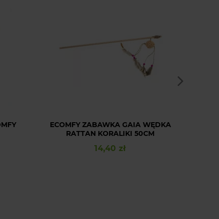
OMFY
ECOMFY ZABAWKA GAIA WĘDKA
AMIPL
RATTAN KORALIKI 50CM
D
14,40 zł
Cena
Najn