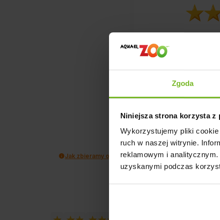
1
opinii klie
zebranych i 
Zgoda
Niniejsza strona korzysta z
Wykorzystujemy pliki cookie 
ruch w naszej witrynie. Inf
reklamowym i analitycznym. 
Jak zbieramy opinie?
uzyskanymi podczas korzysta