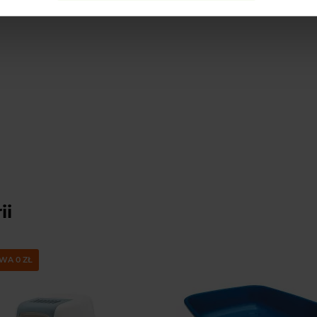
ii
WA 0 ZŁ