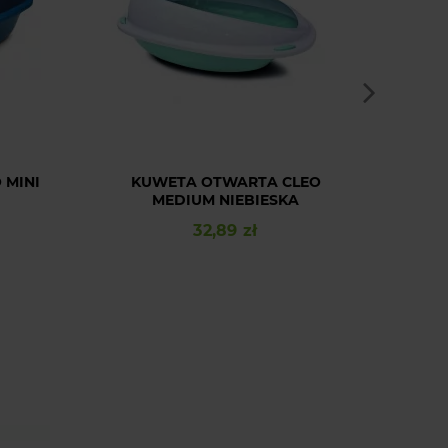
 MINI
KUWETA OTWARTA CLEO
PET 
MEDIUM NIEBIESKA
32,89 zł
Cena
Naj