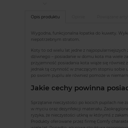
Opis produktu
Opinie
Powiązane arty
Wygodna, funkcjonalna łopatka do kuwety. Wyko
niepotrzebnym stratom.
Koty to od wielu lat jedne z najpopularniejszy
dziwnego – posiadanie w domu kota ma wiele zale
przyjemność posiadania kota wiąże się również 
jednak tą czynność w znaczącym stopniu sobie 
po swoim pupilu ale również pomoże w niemarno
Jakie cechy powinna posia
Sprzątanie nieczystości po kocich pupilach nie z
w myciu oraz dezynfekcji materiału. Zaokrąglone
ryzyka, że nieczystości utkną w którymś z zaka
Produkty oferowane przez firmę Comfy charaktery
wiele lat. Ponadto, ażurowa struktura proponowa