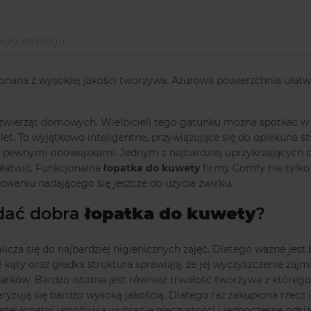
kuły na blogu
nana z wysokiej jakości tworzywa. Ażurowa powierzchnia ułatwi
ch zwierząt domowych. Wielbicieli tego gatunku można spotkać w
t. To wyjątkowo inteligentne, przywiązujące się do opiekuna stw
z pewnymi obowiązkami. Jednym z najbardziej uprzykrzających c
ułatwić. Funkcjonalna
łopatka do kuwety
firmy Comfy nie tylko 
waniu nadającego się jeszcze do użycia żwirku.
dać dobra
łopatka do kuwety
?
alicza się do najbardziej higienicznych zajęć. Dlatego ważne jest
 kąty oraz gładka struktura sprawiają, że jej wyczyszczenie zaj
marków. Bardzo istotna jest również trwałość tworzywa z które
zują się bardzo wysoką jakością. Dlatego raz zakupiona rzecz ic
nej łopatki umożliwia wybranie nieczystości i jednoczesne odsia