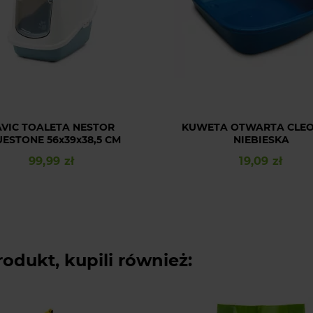
AVIC TOALETA NESTOR
KUWETA OTWARTA CLEO
ESTONE 56x39x38,5 CM
NIEBIESKA
99,99 zł
19,09 zł
Cena
Cena
rodukt, kupili również: