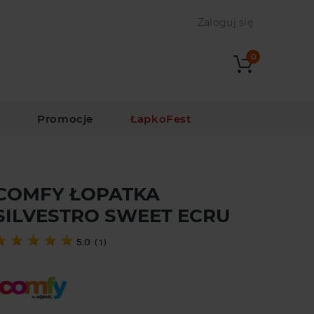
Zaloguj się
0
i
Promocje
ŁapkoFest
COMFY ŁOPATKA
SILVESTRO SWEET ECRU
5.0
(
1
)