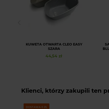
KUWETA OTWARTA CLEO EASY
S
SZARA
BLU
44,54 zł
Cena
Klienci, którzy zakupili ten p
DOSTAWA 0 ZŁ