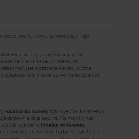
a przesiewanie żwirku zapobiegając jego
 dosłownie każdej grupie wiekowej. Nic
orzenia. Nie da się ukryć jednak, że
odzienność jest sprzątanie kuwety. Można
przyspieszy cały proces usuwania nieczystości
 by
łopatka do kuwety
była wykonana z łatwego
muje dosłownie kilka sekund. Nie ma również
go została wykonana
łopatka do kuwety
.
h produkcji z pewnością będzie służyła Ci przez
nie żwirku, który może zostać przez kota jeszcze