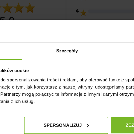
4
5.0
3
ntów
z całego okresu
zweryfikowanych przez
2
Szczegóły
1
 plików cookie
do spersonalizowania treści i reklam, aby oferować funkcje sp
ormacje o tym, jak korzystasz z naszej witryny, udostępniamy p
Partnerzy mogą połączyć te informacje z innymi danymi otrzym
nia z ich usług.
Opinie klientów
Pytania i odpowiedzi 
SPERSONALIZUJ
ZE