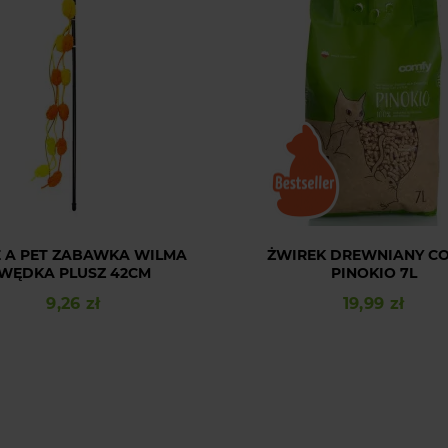
 A PET ZABAWKA WILMA
ŻWIREK DREWNIANY C
WĘDKA PLUSZ 42CM
PINOKIO 7L
9,26 zł
19,99 zł
Cena
Cena