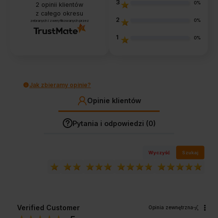
3
0%
2
opinii klientów
z całego okresu
2
0%
zebranych i zweryfikowanych przez
1
0%
Jak zbieramy opinie?
Opinie klientów
Pytania i odpowiedzi (0)
Wyczyść
Szukaj
Verified Customer
Opinia zewnętrzna