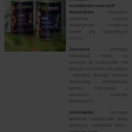
wyselekcjonowanych
składników
mięsnych
zapewnia wysoką
atrakcyjność smakową
nawet dla wybrednych
kotów;
Żurawina
pomaga
zakwaszać mocz, co
sprawia, że środowisko nie
sprzyja tworzeniu się piasku
i kamieni, dlatego stanowi
doskonałą profilaktykę
kamicy moczowej u
zdrowych zwierząt
domowych;
Kocimiętka
pomaga
wspierać i wzmacniać układ
nerwowy, uspokajać kota i
zwalczać stres.