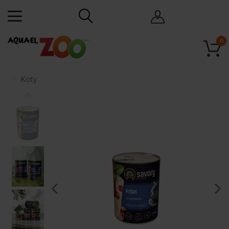
0
Koty