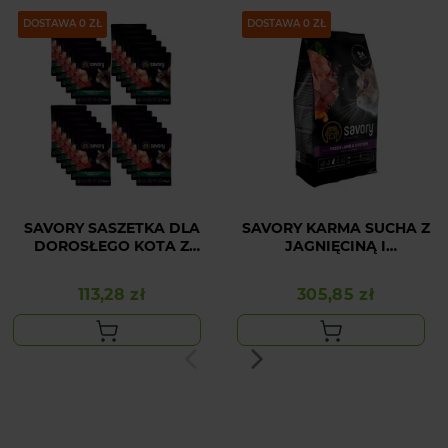
PAKIET
DOSTAWA 0 ZŁ
DOSTAWA 0 ZŁ
SAVORY SASZETKA DLA
SAVORY KARMA SUCHA Z
DOROSŁEGO KOTA Z
JAGNIĘCINĄ I
JAGNIĘCINĄ I BURAKAMI
KURCZAKIEM DLA
W SOSIE 24x85G
KOTÓW DOROSŁYCH
113,28 zł
305,85 zł
Cena
Cena
STERYLIZOWANYCH 8 KG