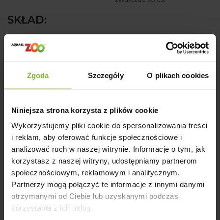
SKŁAD:
biała ryba 36%, żołądki z kurczaka 14%, serca z kurczaka 14%,
wątroba 12%, mąka z groszku 2%, lignoceluloza (włókno
roślinne) 0,7%, węglan wapnia 0,3%, dehydratyzowana
Zgoda
Szczegóły
O plikach cookies
żurawina 0,1%, dehydratyzowany rokitnik 0,1%,
dehydratyzowana kocimiętka 0,1%.
SKŁADNIKI ANALITYCZNE:
Niniejsza strona korzysta z plików cookie
Wykorzystujemy pliki cookie do spersonalizowania treści
białko surowe - 9%, tłuszcz surowy - 3%, popiół surowy -
i reklam, aby oferować funkcje społecznościowe i
2,5%, włóko surowe - 0,8%, wapń - 0,25%, fosfor - 0,3%, sód -
analizować ruch w naszej witrynie. Informacje o tym, jak
0,4%, wilgotność- 78%.
korzystasz z naszej witryny, udostępniamy partnerom
DODATKI (na kg):
społecznościowym, reklamowym i analitycznym.
Partnerzy mogą połączyć te informacje z innymi danymi
witamina D3 (3a671) - 200 IU, witamina E (3a700) - 100 mg,
otrzymanymi od Ciebie lub uzyskanymi podczas
biotyna (3a880) - 0,2 mg, cynk (3b606) - 12 mg, żelazo
korzystania z ich usług.
(3b106) - 10 mg, mangan (3b504) - 1,5 mg, jod (3b201) - 0,5