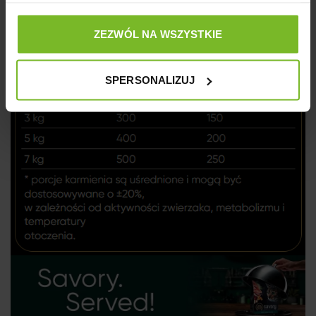
mg, miedź (3b406) - 0,5 mg, tauryna (3a370) - 550 mg.
ZEZWÓL NA WSZYSTKIE
SPERSONALIZUJ