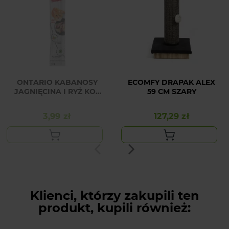
ONTARIO KABANOSY
ECOMFY DRAPAK ALEX
JAGNIĘCINA I RYŻ KOT
59 CM SZARY
5G.
3,99 zł
127,29 zł
Cena
Cena
Klienci, którzy zakupili ten
produkt, kupili również: