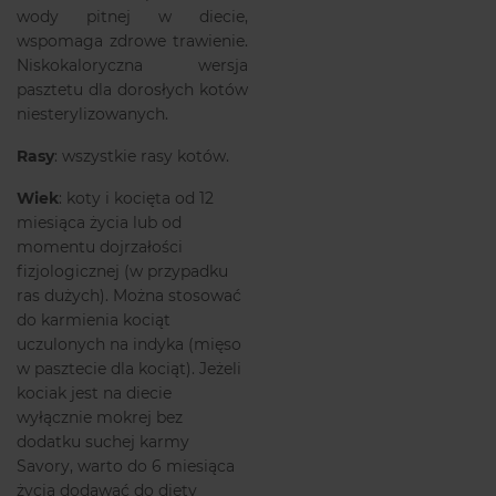
wody pitnej w diecie,
wspomaga zdrowe trawienie.
Niskokaloryczna wersja
pasztetu dla dorosłych kotów
niesterylizowanych.
Rasy
: wszystkie rasy kotów.
Wiek
: koty i kocięta od 12
miesiąca życia lub od
momentu dojrzałości
fizjologicznej (w przypadku
ras dużych). Można stosować
do karmienia kociąt
uczulonych na indyka (mięso
w pasztecie dla kociąt). Jeżeli
kociak jest na diecie
wyłącznie mokrej bez
dodatku suchej karmy
Savory, warto do 6 miesiąca
życia dodawać do diety